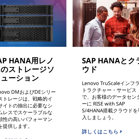
AP HANA用レノ
SAP HANAとク
ボのストレージソ
ウド
リューション
Lenovo TruScaleインフ
トラクチャー・サービス
enovo DMおよびDEシリー
で、お客様のデータセン
ストレージは、戦略的イ
ーに RISE with SAP
サイトの抽出に必要なシ
S/4HANA搭載クラウドを
ムレスでスケーラブルな
入しましょう。
頼性の高いパフォーマン
を提供します。
詳しくはこちら