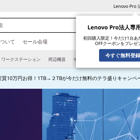
Lenovo P
Lenovo Pro法人
初回購入限定！今だけ1台あたり
ついて
セール会場
OFFクーポンをプレゼ
今すぐ無料登
ワークステーション
周辺機器
モニター
タブレット
ソフ
質10万円お得！1TB→２TBが今だけ無料のテラ盛りキャンペ
Currently displaying item 3 of