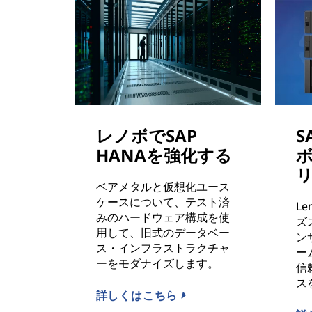
レノボでSAP
S
HANAを強化する
ベアメタルと仮想化ユース
ケースについて、テスト済
L
みのハードウェア構成を使
ズ
用して、旧式のデータベー
ン
ス・インフラストラクチャ
ー
ーをモダナイズします。
信
ス
詳しくはこちら