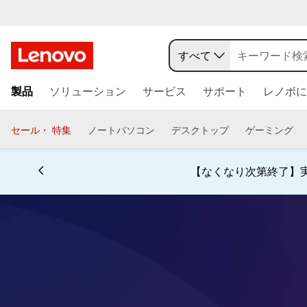
すべて
メ
製品
ソリューション
サービス
サポート
レノボに
イ
ン
コ
セール・ 特集
ノートパソコン
デスクトップ
ゲーミング
ン
テ
ン
【なくなり次第終了】実
ツ
に
ス
キ
ッ
プ
す
る