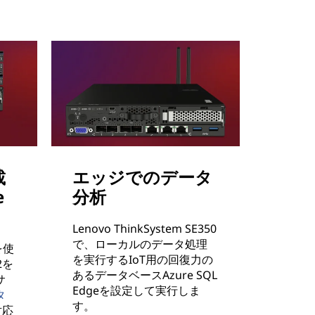
載
エッジでのデータ
e
分析
Lenovo ThinkSystem SE350
で、ローカルのデータ処理
を使
を実行するIoT用の回復力の
2を
あるデータベースAzure SQL
サ
Edgeを設定して実行しま
タ
す。
対応