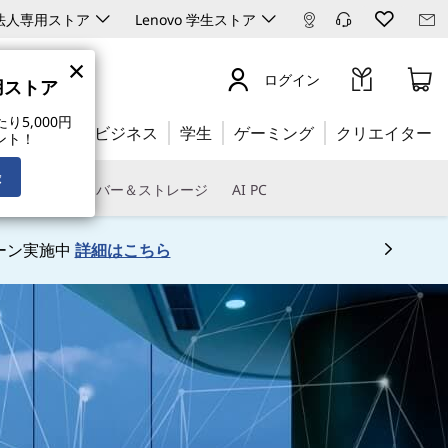
ro 法人専用ストア
Lenovo 学生ストア
×
ログイン
専用ストア
5,000円
公式ストア:
ビジネス
学生
ゲーミング
クリエイター
ント！
録
トウェア
サーバー＆ストレージ
AI PC
ーン実施中
詳細はこちら
 5