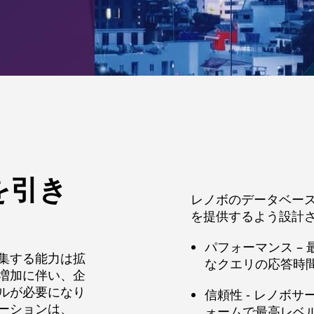
を引き
レノボのデータベー
を提供するよう設計
パフォーマンス –
集する能力は拡
なクエリの応答時
増加に伴い、企
ルが必要になり
信頼性 - レノボ
ーションは、
ォームで最高レベ