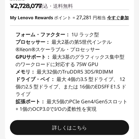
¥2,728,077
税込・送料無料
27,281
My Lenovo Rewards
ポイント =
円相当
今すぐ参加
フォーム・ファクター：
1U ラック型
プロセッサー：
最大2基の第5世代インテル
®Xeon®スケーラブル・プロセッサー
GPUサポート：
最大3基のグラフィックス集中型
のワークロードに対応する 75W GPU
メモリ：
最大32個のTruDDR5 3DS/RDIMM
ドライブ・ベイ：
最大 4個の3.5 型ドライブ、 12
個の2.5 型ドライブ、または 16個のEDSFF E1.S ド
ライブ
拡張ポート：
最大5個のPCIe Gen4/Gen5スロット
+ 1個のOCP3.0でI/Oの柔軟性を実現
詳しくはこちら