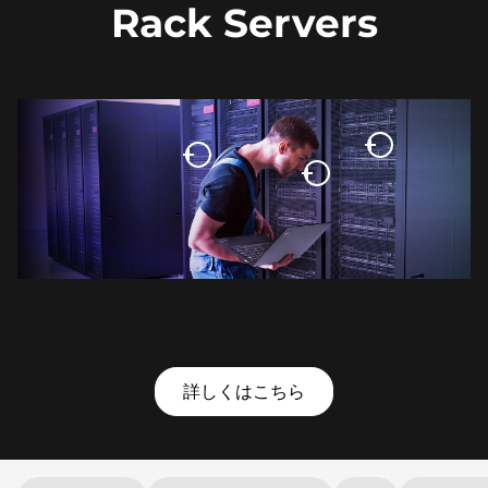
Rack Servers
詳しくはこちら
Original Price 1708641.00 undefined Discounted Price 170
Original Price 2521893.00 undefined Discounted Price 252
Original Price 2602578.00 undefined Discounted Price 260
Original Price 2699356.00 undefined Discounted Price 269
Original Price 2728077.00 undefined Discounted Price 272
Original Price 2803251.00 undefined Discounted Price 280
Original Price 2826516.00 undefined Discounted Price 282
Original Price 4121282.00 undefined Discounted Price 412
Original Price 4641263.00 undefined Discounted Price 464
Original Price 8304703.00 undefined Discounted Price 830
Original Price 235973720.00 undefined Discounted Price 2