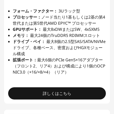
フォーム・ファクター：
3Uラック型
プロセッサー：
ノード当たり1基もしくは2基の第4
世代または第5世代AMD EPYC™ プロセッサー
GPUサポート：
最大8xDWまたはSW、4xSXM5
メモリ：
最大24個のTruDDR5 RDIMMスロット
ドライブ・ベイ：
最大8個の2.5型SAS/SATA/NVMe
ドライブ、各種ベース、密度およびHGXモジュー
ル構成
拡張ポート：
最大6個のPCIe Gen5×16アダプター
（フロント2、リア4）および構成により1個のOCP
NIC3.0（×16/×8/×4）（リア）
詳しくはこちら