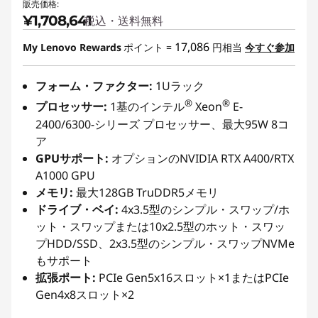
販売価格:
¥1,708,641
税込・送料無料
17,086
My Lenovo Rewards
ポイント =
円相当
今すぐ参加
フォーム・ファクター:
1Uラック
®
®
プロセッサー:
1基のインテル
Xeon
E-
2400/6300-シリーズ プロセッサー、最大95W 8コ
ア
GPUサポート:
オプションのNVIDIA RTX A400/RTX
A1000 GPU
メモリ:
最大128GB TruDDR5メモリ
ドライブ・ベイ:
4x3.5型のシンプル・スワップ/ホ
ット・スワップまたは10x2.5型のホット・スワッ
プHDD/SSD、2x3.5型のシンプル・スワップNVMe
もサポート
拡張ポート:
PCIe Gen5x16スロット×1またはPCIe
Gen4x8スロット×2