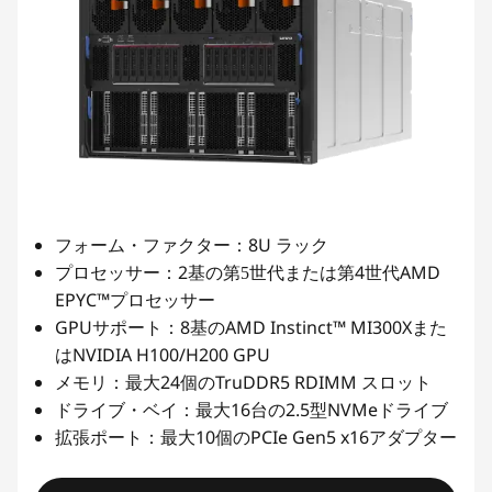
8U
フォーム・ファクター：
ラック
2
4
AMD
プロセッサー：
基の第5世代または第
世代
EPYC™
プロセッサー
GPU
8
AMD Instinct™ MI300X
サポート：
基の
また
NVIDIA H100/H200 GPU
は
24
TruDDR5 RDIMM
メモリ：最大
個の
スロット
16
2.5
NVMe
ドライブ・ベイ：最大
台の
型
ドライブ
10
PCIe Gen5 x16
拡張ポート：最大
個の
アダプター