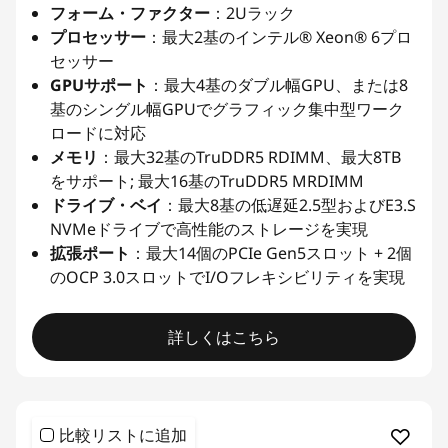
フォーム・ファクター
：2Uラック
プロセッサー
：最大2基のインテル® Xeon® 6プロ
セッサー
GPUサポート
：最大4基のダブル幅GPU、または8
基のシングル幅GPUでグラフィック集中型ワーク
ロードに対応
メモリ
：最大32基のTruDDR5 RDIMM、最大8TB
をサポート; 最大16基のTruDDR5 MRDIMM
ドライブ・ベイ
：最大8基の低遅延2.5型およびE3.S
NVMeドライブで高性能のストレージを実現
拡張ポート
：最大14個のPCIe Gen5スロット + 2個
のOCP 3.0スロットでI/Oフレキシビリティを実現
詳しくはこちら
比較リストに追加