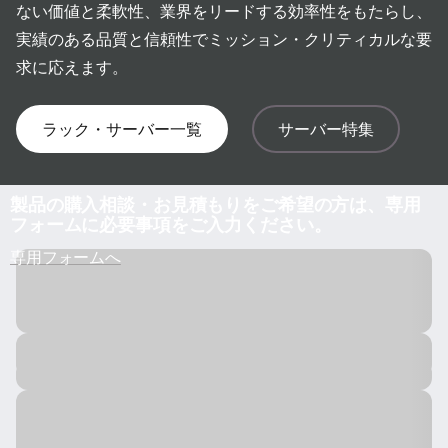
m
ない価値と柔軟性、業界をリードする効率性をもたらし、
ラ
実績のある品質と信頼性でミッション・クリティカルな要
求に応えます。
ッ
ク
ラック・サーバー一覧
サーバー特集
・
製品の購入相談・お見積もりをご希望の方は、専用
サ
フォームに必要事項をご入力ください。
専用フォームへ
ー
バ
ー