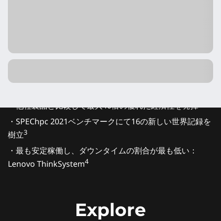
Lenovoラックサーバーが選
ばれる理由
・
最高水準の総所有コスト（TCO）を実現 - Lenovo
1
ThinkSystemsのx86プラットフォーム
2
・他社製品と比較して最大40倍の優れた経済性を発揮
・SPEChpc 2021ベンチマークにて16の新しい世界記録を
3
樹立
・最も安定稼働し、ダウンタイムの割合が最も低い：
4
Lenovo ThinkSystem
Explore