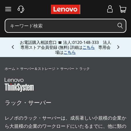
T
メインコンテンツにスキップする
h
i
Currently displaying item 5 of 5
n
お電話購入相談窓口 ☎ 法人:0120-148-333 法人
専用ストア会員登録 (無料) 詳細は
こちら
専用会
場は
こちら
k
S
ホーム
>
サーバー＆ストレージ
>
サーバー
>
ラック
y
s
ラック・サーバー
t
e
レノボのラック・サーバーは、成長著しい小規模の企業か
ら大規模の企業のワークロードにいたるまでに、他に類の