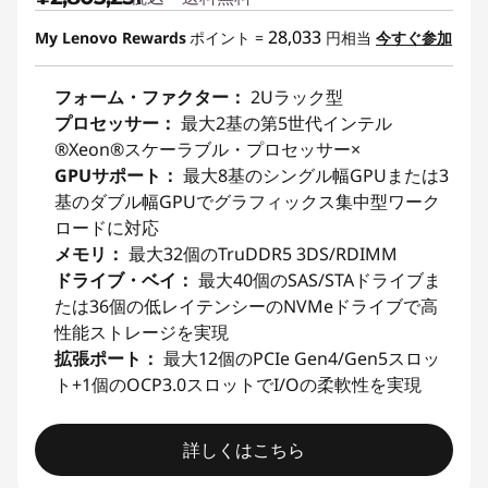
28,033
My Lenovo Rewards
ポイント =
円相当
今すぐ参加
フォーム・ファクター：
2Uラック型
プロセッサー：
最大2基の第5世代インテル
®Xeon®スケーラブル・プロセッサー×
GPUサポート：
最大8基のシングル幅GPUまたは3
基のダブル幅GPUでグラフィックス集中型ワーク
ロードに対応
メモリ：
最大32個のTruDDR5 3DS/RDIMM
ドライブ・ベイ：
最大40個のSAS/STAドライブま
たは36個の低レイテンシーのNVMeドライブで高
性能ストレージを実現
拡張ポート：
最大12個のPCIe Gen4/Gen5スロッ
ト+1個のOCP3.0スロットでI/Oの柔軟性を実現
詳しくはこちら