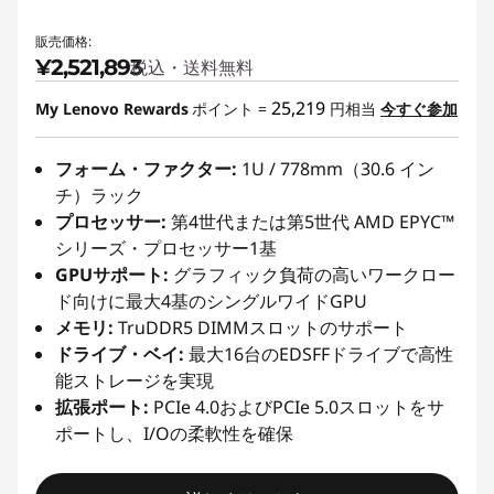
販売価格:
¥2,521,893
税込・送料無料
25,219
My Lenovo Rewards
ポイント =
円相当
今すぐ参加
フォーム・ファクター:
1U / 778mm（30.6 イン
チ）ラック
プロセッサー:
第4世代または第5世代 AMD EPYC™
シリーズ・プロセッサー1基
GPUサポート:
グラフィック負荷の高いワークロー
ド向けに最大4基のシングルワイドGPU
メモリ:
TruDDR5 DIMMスロットのサポート
ドライブ・ベイ:
最大16台のEDSFFドライブで高性
能ストレージを実現
拡張ポート:
PCIe 4.0およびPCIe 5.0スロットをサ
ポートし、I/Oの柔軟性を確保