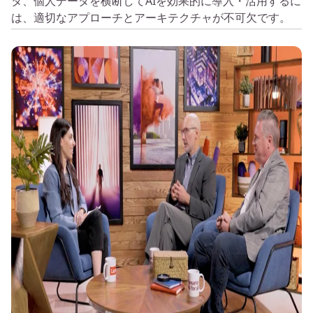
タ、個人データを横断してAIを効果的に導入・活用するに
i
は、適切なアプローチとアーキテクチャが不可欠です。
g
e
n
c
e