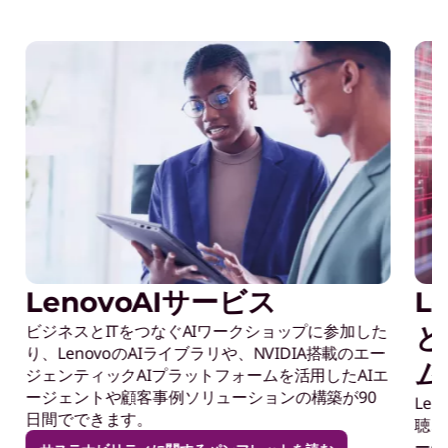
novoAIサービス
Leno
スとITをつなぐAIワークショップに参加した
とパー
enovoのAIライブラリや、NVIDIA搭載のエー
ム
ティックAIプラットフォームを活用したAIエ
ントや顧客事例ソリューションの構築が90
Lenovo AI 
できます。
聴、または、Le
ーの1社とと