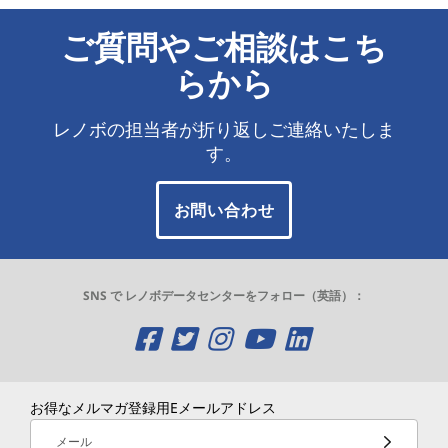
ご質問やご相談はこち
らから
レノボの担当者が折り返しご連絡いたしま
す。
お問い合わせ
SNS で レノボデータセンターをフォロー（英語）：
O
O
O
O
O
p
p
p
p
p
e
e
e
e
e
お得なメルマガ登録用Eメールアドレス
メール