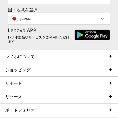
n
n
n
n
n
s
s
s
s
s
国・地域を選択
a
a
a
a
a
JAPAN
n
n
n
n
n
Lenovo APP
e
e
e
e
e
レノボ製品やサービスをご利用いただけ
ます
w
w
w
w
w
レノボについて
w
w
w
w
w
i
i
i
i
i
ショッピング
n
n
n
n
n
サポート
d
d
d
d
d
o
o
o
o
o
リソース
w
w
w
w
w
ポートフォリオ
t
t
t
t
t