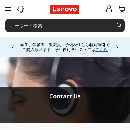
C
メインコンテンツにスキップする
o
n
t
学生、保護者、教職員、予備校生なら特別割引で
Currently displaying item 4 of
ご購入頂けます！学生向け学生ストアは
こちら
a
c
t
U
Contact Us
s