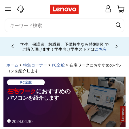
在
メインコンテンツにスキップする
宅
ワ
ー
学生、保護者、教職員、予備校生なら特別割引で
Currently displaying item 4 of
ご購入頂けます！学生向け学生ストアは
こちら
ク
ホーム
>
特集コーナー
>
PC全般
> 在宅ワークにおすすめのパソ
に
コンを紹介します
お
PC全般
在宅ワーク
におすすめの
す
パソコンを紹介します
す
2024.04.30
め