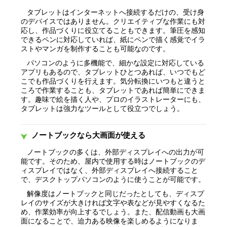
タブレットはインターネットへ接続するだけの、受け身
のデバイスではありません。クリエイティブな作業にも対
応し、作品づくりに役立てることもできます。筆圧を感知
できるペンに対応していれば、紙にペンで描く感覚でイラ
ストやマンガを制作することも可能なのです。
パソコンのように多機能で、細かな設定に対応している
アプリもあるので、タブレットひとつあれば、いつでもど
こでも作品づくりを行えます。気分転換にいつもと違うと
ころで作業することも、タブレットであれば簡単にできま
す。趣味で絵を描く人や、プロのイラストレーターにも、
タブレットは強力なツールとして役立つでしょう。
ノートブックなら大画面が使える
ノートブックの多くは、外部ディスプレイへの出力が可
能です。そのため、屋内で使用する時はノートブックのデ
ィスプレイではなく、外部ディスプレイへ接続すること
で、デスクトップパソコンのように使うことが可能です。
解像度はノートブックと同じだったとしても、ディスプ
レイのサイズが大きければ文字や表などが見やすくなるた
め、作業効率が向上するでしょう。また、配信動画も大画
面になることで、迫力ある映像を楽しめるようになりま