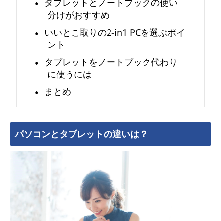
タブレットとノートブックの使い
分けがおすすめ
の
いいとこ取りの2-in1 PCを選ぶポイ
用
ント
タブレットをノートブック代わり
途
に使うには
や
まとめ
お
す
パソコンとタブレットの違いは？
す
め
の