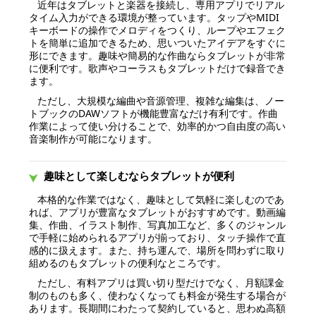
近年はタブレットと楽器を接続し、専用アプリでリアル
タイム入力ができる環境が整っています。タップやMIDI
キーボードの操作でメロディをつくり、ループやエフェク
トを簡単に追加できるため、思いついたアイデアをすぐに
形にできます。趣味や簡易的な作曲ならタブレットが非常
に便利です。歌声やコーラスもタブレットだけで録音でき
ます。
ただし、大規模な編曲や音源管理、複雑な編集は、ノー
トブックのDAWソフトが機能豊富なだけ有利です。作曲
作業によって使い分けることで、効率的かつ自由度の高い
音楽制作が可能になります。
趣味として楽しむならタブレットが便利
本格的な作業ではなく、趣味として気軽に楽しむのであ
れば、アプリが豊富なタブレットがおすすめです。動画編
集、作曲、イラスト制作、写真加工など、多くのジャンル
で手軽に始められるアプリが揃っており、タッチ操作で直
感的に扱えます。また、持ち運んで、場所を問わずに取り
組めるのもタブレットの便利なところです。
ただし、有料アプリは買い切り型だけでなく、月額課金
制のものも多く、使わなくなっても料金が発生する場合が
あります。長期間にわたって契約していると、思わぬ高額