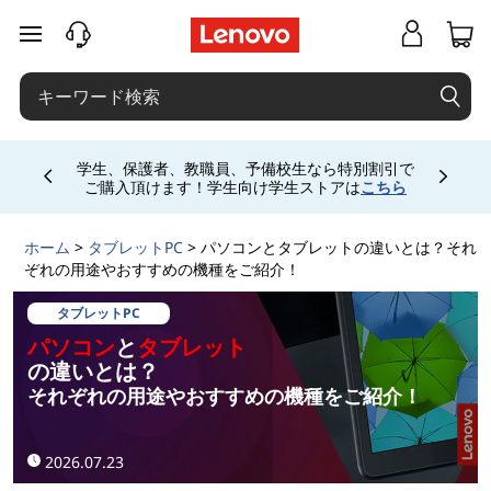
パ
メインコンテンツにスキップする
ソ
コ
お電話購入相談窓口 ☎ 法人:0120-148-333 法人
ン
専用ストア会員登録 (無料) 詳細は
こちら
専用会
Currently displaying item 5 of
場は
こちら
と
ホーム
>
タブレットPC
> パソコンとタブレットの違いとは？それ
タ
ぞれの用途やおすすめの機種をご紹介！
ブ
タブレットPC
パソコン
と
タブレット
レ
の違いとは？
それぞれの用途やおすすめの機種をご紹介！
ッ
2026.07.23
ト