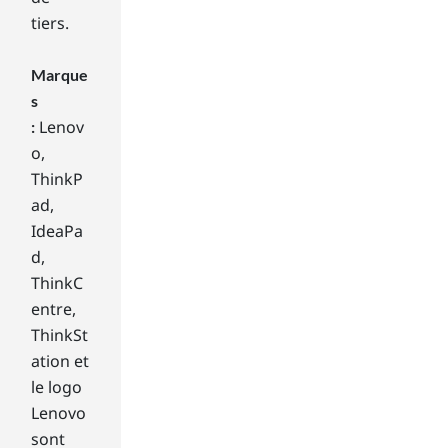
pla
tiers.
y.
Yo
u
Marque
can
s
cus
Lenov
:
to
o,
miz
e
ThinkP
yo
ad,
ur
IdeaPa
lap
d,
top
ThinkC
wit
entre,
h
the
ThinkSt
ap
ation et
plic
le logo
ati
Lenovo
on
sont
s