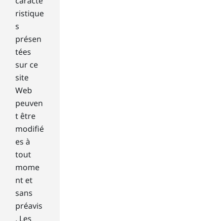
ern
caracté
et
ristique
an
s
d
présen
ne
tées
ws
tile
sur ce
s,
site
am
Web
on
peuven
g
t être
oth
modifié
ers
.
es à
Wi
tout
nd
mome
ow
nt et
s 8
sans
pro
vid
préavis
es
. Les