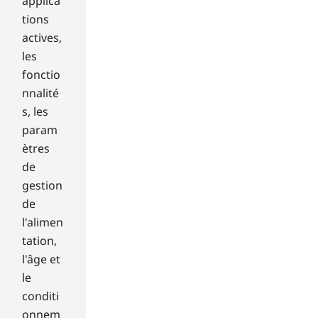
applica
res
tions
ear
actives,
ch
will
les
ap
fonctio
pre
nnalité
ciat
s, les
e
param
the
ètres
eas
e
de
wit
gestion
h
de
whi
l'alimen
ch
tation,
Wi
nd
l'âge et
ow
le
s 8
conditi
swi
onnem