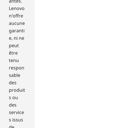
antes.
m
Lenovo
the
sto
n'offre
re,
aucune
whi
garanti
ch
e, ni ne
is
peut
loc
être
ate
d
tenu
in
respon
the
sable
cor
des
ner
produit
of
the
s ou
ho
des
me
service
tile
s issus
dis
de