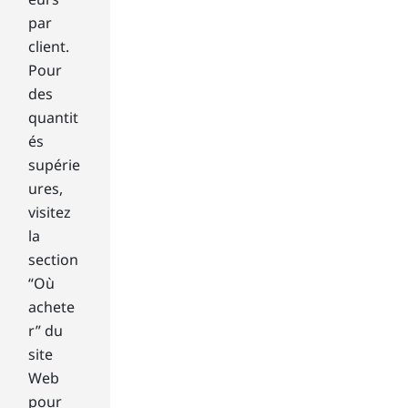
nd
par
ow
client.
s 8
del
Pour
ive
des
rs
quantit
an
és
int
supérie
uiti
ve
ures,
co
visitez
mp
la
uti
section
ng
“Où
ex
achete
per
ien
r” du
ce
site
bui
Web
lt
pour