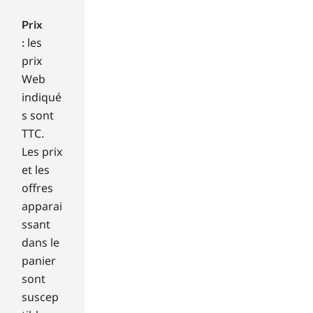
tio
Prix
n
les
to
:
giv
prix
e
Web
yo
indiqué
ur
s sont
ho
TTC.
me
scr
Les prix
ee
et les
n a
offres
dy
apparai
na
ssant
mic
dans le
ally
ev
panier
olvi
sont
ng
suscep
dis