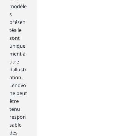
a
modèle
cus
s
to
présen
m
tés le
ex
per
sont
ien
unique
ce,
ment à
en
titre
abl
d'illustr
ing
yo
ation.
u
Lenovo
to
ne peut
edi
être
t
tenu
an
respon
d
mo
sable
ve
des