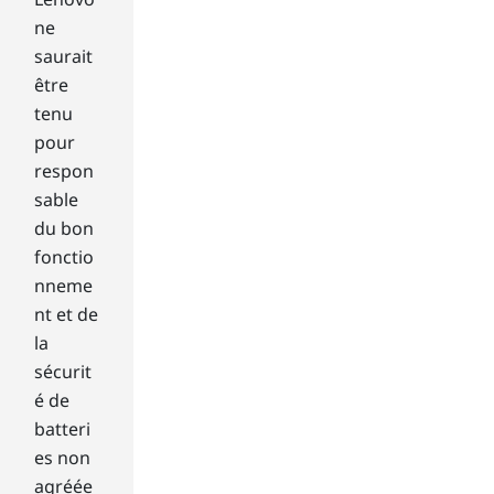
ckl
y
ne
by
saurait
hol
être
din
tenu
g
pour
yo
ur
respon
mo
sable
use
du bon
in
fonctio
the
nneme
top
nt et de
left
-
la
ha
sécurit
nd
é de
cor
batteri
ner
es non
of
the
agréée