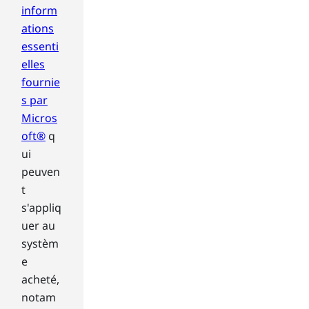
inform
ap
ps
ations
at
essenti
on
elles
ce.
fournie
Yo
s par
u
Micros
can
als
oft®
q
o
ui
clo
peuven
se
t
pro
s'appliq
gra
ms
uer au
fro
systèm
m
e
thi
acheté,
s
notam
tas