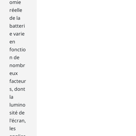
Stu
omie
de
réelle
nts
de la
an
batteri
d
pro
e varie
fes
en
sio
fonctio
nal
n de
s
nombr
wh
o
eux
rel
facteur
y
s, dont
on
la
the
lumino
ir
sité de
lap
top
l'écran,
s
les
for