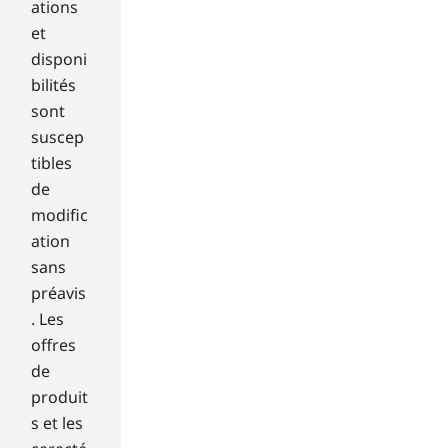
of
ations
use
et
.
disponi
Wh
bilités
en
sont
yo
suscep
u
op
tibles
en
de
yo
modific
ur
ation
lap
sans
top
,
préavis
yo
. Les
u’ll
offres
see
de
ma
produit
il,
s et les
Int