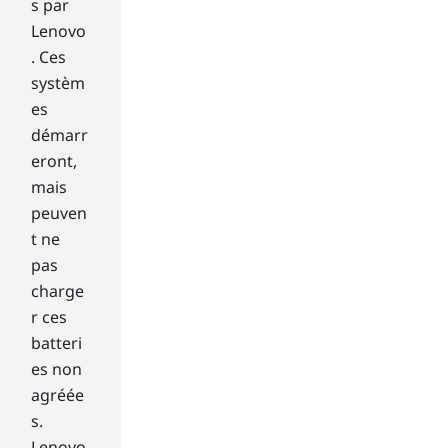
rs
s par
fin
Lenovo
d
. Ces
pre
systèm
fer
es
abl
e.
démarr
eront,
Mo
mais
ve
peuven
fro
t ne
m
pas
pro
charge
gra
m
r ces
to
batteri
pro
es non
gra
agréée
m
s.
qui
Lenovo