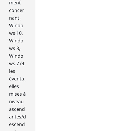
ment
k
bar
concer
.
nant
Windo
Pur
ws 10,
cha
Windo
se
ws 8,
or
Windo
do
wnl
ws 7 et
oa
les
d
éventu
ne
elles
w
mises à
ap
niveau
plic
ati
ascend
on
antes/d
s
escend
fro