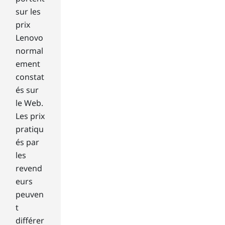
per
sur les
for
m
prix
var
Lenovo
iou
normal
s
ement
fun
constat
cti
on
és sur
s
le Web.
on
Les prix
yo
pratiqu
ur
és par
lap
les
top
.
revend
Fa
eurs
ns
peuven
of
t
the
différer
cla