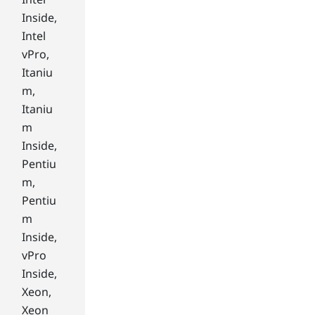
e.
Inside,
Wh
Intel
en
vPro,
yo
u
Itaniu
loa
m,
d
Itaniu
tha
m
t
Inside,
im
Pentiu
por
tan
m,
t
Pentiu
pa
m
per
Inside,
or
vPro
ex
pe
Inside,
nse
Xeon,
rep
Xeon