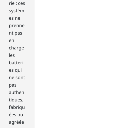
vie
rie : ces
w,
systèm
but
es ne
tile
prenne
vie
nt pas
w
off
en
ers
charge
a
les
mo
batteri
der
es qui
n
ne sont
dis
pla
pas
y
authen
tha
tiques,
t
fabriqu
mo
ées ou
st
use
agréée