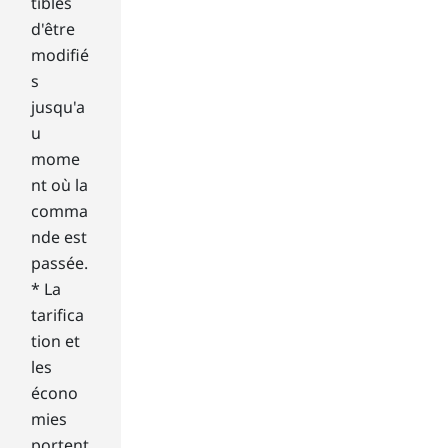
tibles
pla
d'être
y.
Get
modifié
ne
s
ws
jusqu'a
an
u
d
mome
we
nt où la
ath
er
comma
up
nde est
dat
passée.
es
* La
aut
tarifica
om
atic
tion et
ally
les
as
écono
yo
mies
u
portent