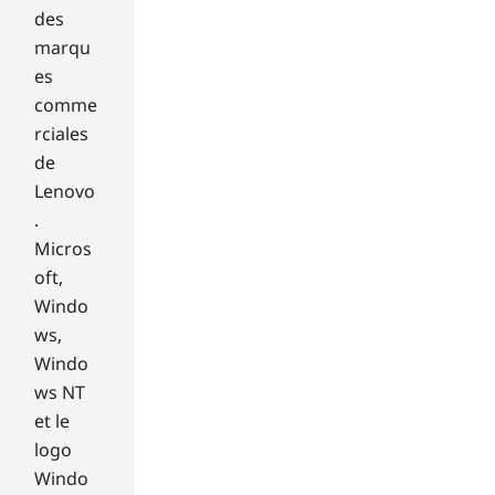
tha
des
t
marqu
yo
es
u
comme
ne
rciales
ed
de
thr
ou
Lenovo
gh
.
out
Micros
the
oft,
da
Windo
y.
On
ws,
e
Windo
of
ws NT
the
et le
mo
logo
st
Windo
use