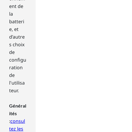
tch
ent de
es
la
scr
ee
batteri
ns.
e, et
Wi
d’autre
nd
s choix
ow
de
s
8.1
configu
en
ration
abl
de
es
l'utilisa
yo
teur.
u
to
run
Général
up
ités
to
consul
:
eig
tez les
ht