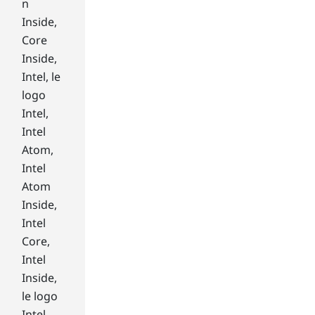
e
n
ser
Inside,
vic
Core
e
Inside,
tha
Intel, le
t
en
logo
abl
Intel,
es
Intel
use
Atom,
rs
Intel
to
acc
Atom
ess
Inside,
file
Intel
s
Core,
fro
Intel
m
Inside,
an
yw
le logo
her
Intel