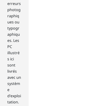
tile
erreurs
s
photog
as
raphiq
yo
u
ues ou
see
typogr
fit.
aphiqu
Liv
es. Les
e
PC
tile
illustré
s
del
s ici
ive
sont
r
livrés
rea
avec un
l-
systèm
tim
e
e
inf
d'exploi
or
tation.
ma