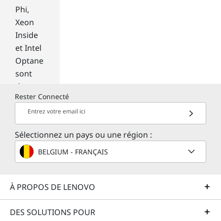
ort
Phi,
to
Xeon
Sky
Inside
Dri
ve
et Intel
fro
Optane
m
sont
yo
des
ur
Rester Connecté
marqu
lap
top
es
Entrez votre email ici
,
comme
yo
Sélectionnez un pays ou une région :
rciales
u
d'Intel
BELGIUM - FRANÇAIS
will
Corpor
be
ation
abl
À PROPOS DE LENOVO
e
ou de
to
ses
get
DES SOLUTIONS POUR
filiales