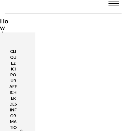
Ho
w
do
I
use
CLI
Wi
QU
nd
EZ
ow
ICI
s 8
PO
on
UR
a
AFF
lap
ICH
top
ER
?
DES
INF
Mo
OR
MA
der
TIO
n