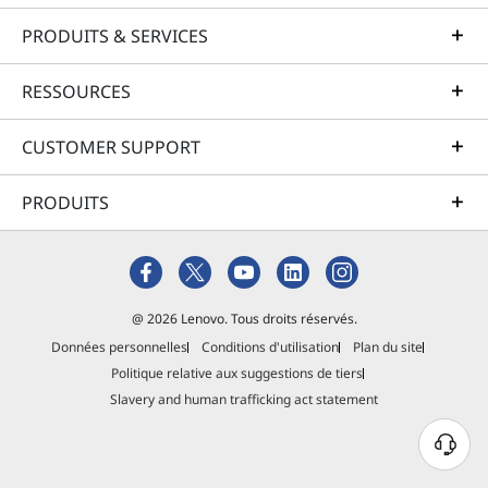
it
aux
fro
PRODUITS & SERVICES
États-
m
yo
Unis
RESSOURCES
ur
et/ou
tab
dans
let
CUSTOMER SUPPORT
d'autre
an
s pays.
d
PRODUITS
© 2023
des
kto
Advanc
p.
ed
Micro
Wi
@ 2026 Lenovo. Tous droits réservés.
Devices
nd
Données personnelles
Conditions d'utilisation
Plan du site
, Inc.
ow
Politique relative aux suggestions de tiers
Tous
s 8
Slavery and human trafficking act statement
droits
is a
ne
réservé
xt-
s. AMD,