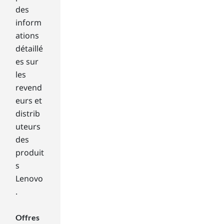
wit
des
h
lap
inform
top
ations
use
En
détaillé
rs
sav
es sur
in
oir
les
mi
revend
nd.
plu
Th
eurs et
s
e
distrib
cen
uteurs
tral
des
Sta
produit
rt
scr
s
ee
Lenovo
n
.
fea
tur
Offres
es