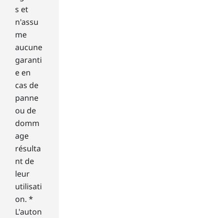
scr
s et
ee
n'assu
n
me
an
aucune
d
garanti
clic
kin
e en
g.
cas de
A
panne
tas
ou de
k
domm
bar
wit
age
h
résulta
live
nt de
Wi
leur
nd
utilisati
ow
on. *
s
will
L'auton