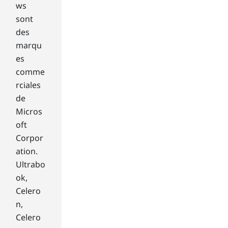
ful
ws
nat
sont
ive
des
Wi
marqu
nd
es
ow
s 8
comme
ap
rciales
plic
de
ati
Micros
on
oft
s is
Corpor
Sky
Dri
ation.
ve,
Ultrabo
a
ok,
clo
Celero
ud
n,
sto
rag
Celero