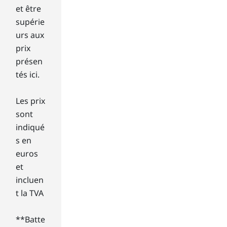
ssic
et être
Wi
supérie
nd
urs aux
ow
prix
s
présen
dis
tés ici.
pla
y
can
Les prix
still
sont
acc
indiqué
ess
s en
a
tra
euros
diti
et
on
incluen
al
t la TVA
des
kto
**Batte
p