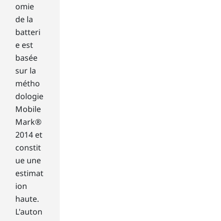
ap
omie
pe
de la
ar,
batteri
an
e est
d
yo
basée
u
sur la
can
métho
qui
dologie
ckl
Mobile
y
Mark®
ju
mp
2014 et
to
constit
a
ue une
ne
estimat
w
ion
scr
ee
haute.
n.
L'auton