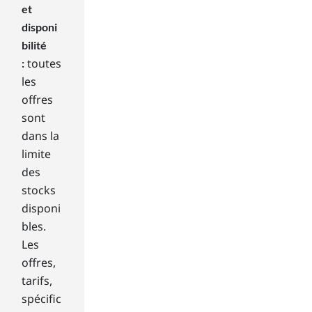
a
et
cus
disponi
to
bilité
miz
toutes
:
abl
les
e
offres
des
ign
sont
tha
dans la
t
limite
pro
des
mo
stocks
tes
disponi
sim
plic
bles.
ity
Les
an
offres,
d
tarifs,
eas
spécific
e