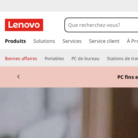
p
a
Produits
Solutions
Services
Service client
À Pr
s
s
Bonnes affaires
Portables
PC de bureau
Stations de tra
e
r
a
PC fins e
u
c
o
n
t
e
n
u
p