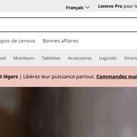
e
Lenovo Pro
pour l
Français
ThinkVision
ThinkShield
opos de Lenovo
Bonnes affaires
vail
Moniteurs
Tablettes
Accessoires
Logiciels
Smart
t légers
| Libérez leur puissance partout.
Commandez mai
Currently displaying item 2 of