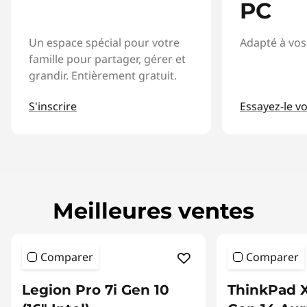
PC
l
g
Un espace spécial pour votre
Adapté à vos
famille pour partager, gérer et
i
grandir. Entièrement gratuit.
q
S'inscrire
Essayez-le 
u
e
Meilleures ventes
Comparer
Comparer
Legion Pro 7i Gen 10
ThinkPad 