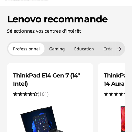
a
Lenovo recommande
c
Sélectionnez vos centres d'intérêt
c
e
Professionnel
Gaming
Éducation
Créateur
s
s
ThinkPad E14 Gen 7 (14"
ThinkPad
o
Intel)
14 Aura Edi
(161)
(
i
r
e