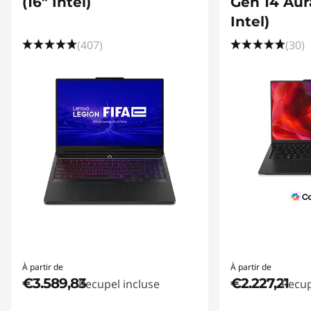
(16" Intel)
Gen 14 Aura
Intel)
(407)
(30)
À partir de
À partir de
€3.589,83
€2.227,21
Recupel incluse
Recup