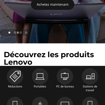
s
Achetez maintenant
p
o
r
t
page hero 1/4 Prenez une longueur d'avance.
a
Découvrez les produits
b
Lenovo
l
e
Réductions
Portables
PC de bureau
Stations de
s
travail
,