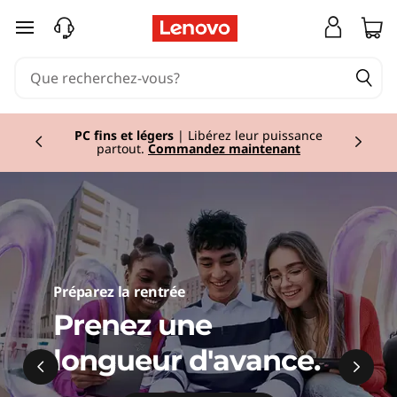
O
passer au contenu principal
r
d
Currently displaying item 2 of 2
i
PC fins et légers
| Libérez leur puissance
partout.
Commandez maintenant
n
a
t
e
Préparez la rentrée
u
Prenez une
longueur d'avance.
r