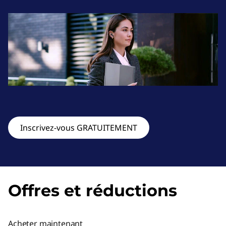
,
t
a
b
l
e
Inscrivez-vous GRATUITEMENT
t
t
e
Offres et réductions
s
,
Acheter maintenant