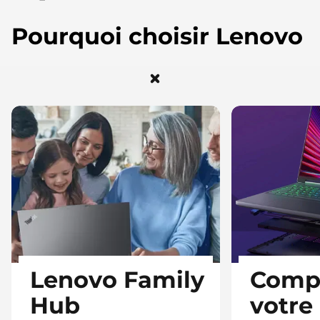
s
Pourquoi choisir Lenovo
|
L
e
n
o
v
o
B
Lenovo Family
Comp
e
Hub
votre