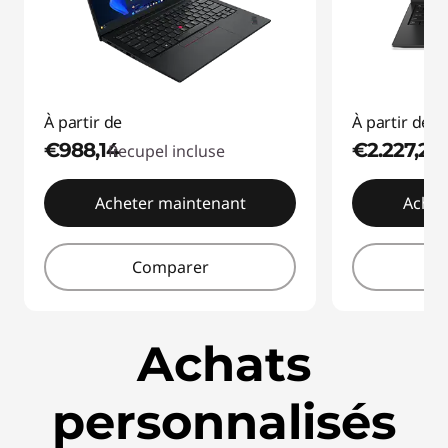
s
e
t
À partir de
À partir de
m
€988,14
€2.227,21
Recupel incluse
Re
o
Acheter maintenant
Achet
n
i
Comparer
t
Achats
e
u
personnalisés
r