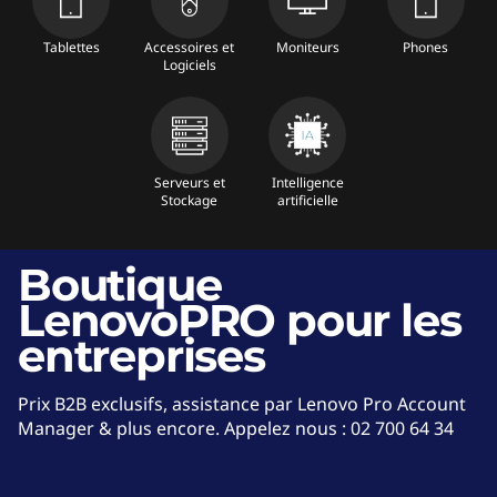
P
Tablettes
Accessoires et
Moniteurs
Phones
C
Logiciels
d
e
Serveurs et
Intelligence
Stockage
artificielle
b
u
Boutique
LenovoPRO pour les
r
entreprises
e
a
Prix B2B exclusifs, assistance par Lenovo Pro Account
Manager & plus encore. Appelez nous : 02 700 64 34
u