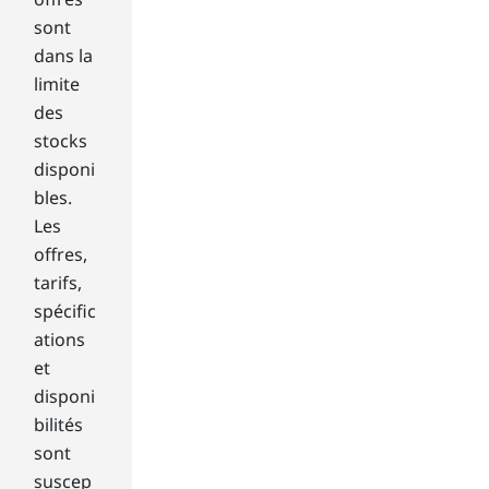
m
sont
the
dans la
ava
limite
ila
des
ble
opt
stocks
ion
disponi
s
bles.
of
Les
sto
offres,
rag
tarifs,
e.
Kn
spécific
owi
ations
ng
et
the
disponi
diff
bilités
ere
nce
sont
bet
suscep