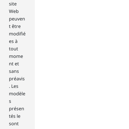
rag
site
e
Web
spa
peuven
ce
can
t être
hel
modifié
p
es à
yo
tout
u
mome
dec
nt et
ide
on
sans
the
préavis
rig
. Les
ht
modèle
on
s
e.
présen
tés le
Bet
we
sont