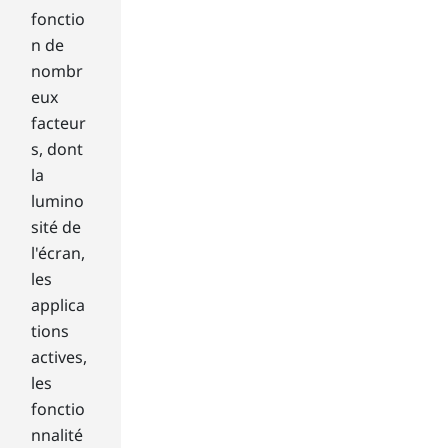
i
fonctio
t
n de
t
e
nombr
n
eux
a
facteur
n
s, dont
d
la
r
e
lumino
a
sité de
d
l'écran,
b
les
y
applica
a
tions
m
a
actives,
g
les
n
fonctio
e
nnalité
t