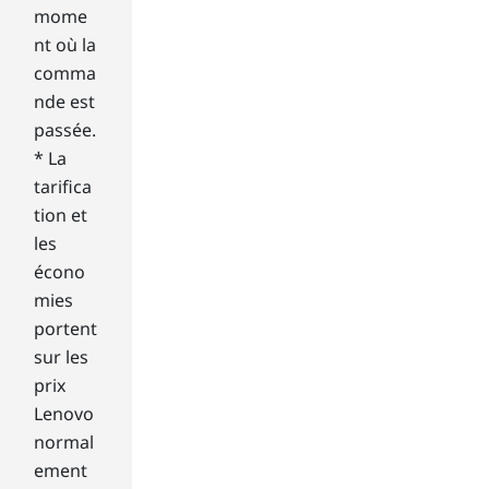
He
mome
re’s
nt où la
eve
comma
ryt
nde est
hin
g
passée.
yo
* La
u
tarifica
ne
tion et
ed
les
to
écono
kn
ow
mies
ab
portent
out
sur les
har
prix
d
Lenovo
dri
ves
normal
an
ement