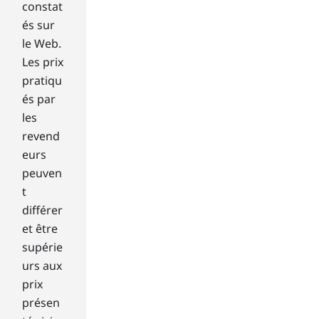
d
constat
lap
és sur
top
le Web.
sto
Les prix
rag
e.
pratiqu
és par
Ha
les
rd
revend
Dis
eurs
k
peuven
Dri
t
ves
vs
différer
Sol
et être
id
supérie
Sta
urs aux
te
prix
Dri
présen
ves