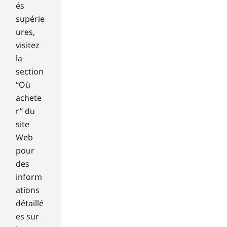
but
és
yo
supérie
u
ures,
sh
visitez
oul
d.
la
section
No
“Où
t
achete
all
r” du
har
site
d
Web
dri
pour
ves
are
des
the
inform
sa
ations
me
détaillé
an
es sur
d