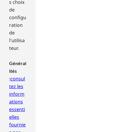
s choix
a
n
de
i
configu
c
ration
a
de
l
l'utilisa
a
r
teur.
m
.
Général
T
ités
h
consul
:
i
tez les
s
t
inform
y
ations
p
essenti
e
elles
o
fournie
f