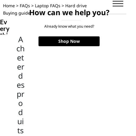
Home
>
FAQs
>
Laptop FAQs
> Hard drive
How can
we help you?
Buying guide
Ev
Already know what you need?
ery
thi
A
ng
Shop Now
ch
yo
u
et
ne
er
ed
d
to
kn
es
ow
pr
ab
o
out
SS
d
D,
ui
HD
D,
ts
an