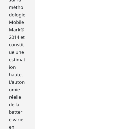
,
métho
o
dologie
n
t
Mobile
o
Mark®
w
2014 et
h
constit
i
ue une
c
estimat
h
d
ion
a
haute.
t
L'auton
a
omie
g
réelle
e
t
de la
s
batteri
w
e varie
r
en