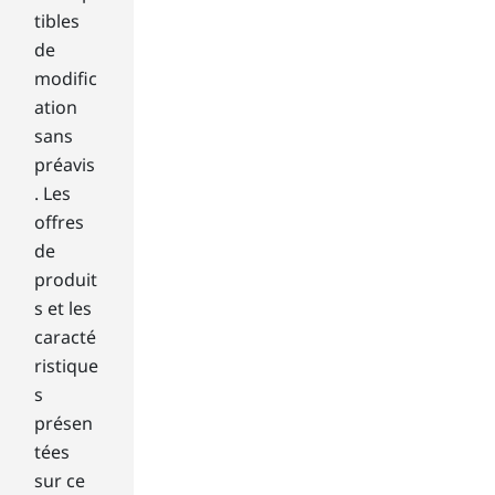
we
tibles
en
de
the
modific
var
ation
iou
s
sans
typ
préavis
es
. Les
of
offres
har
de
d
dri
produit
ves
s et les
an
caracté
d
ristique
am
s
ou
présen
nt
of
tées
sto
sur ce