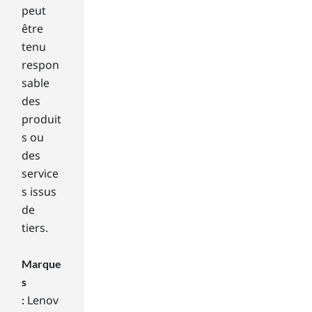
a
peut
b
être
l
tenu
y
respon
t
h
sable
e
des
o
produit
n
s ou
e
des
y
o
service
u
s issus
’
de
r
tiers.
e
m
o
Marque
s
s
t
Lenov
: