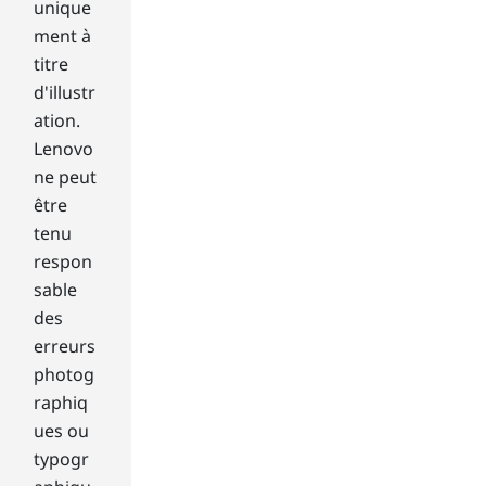
en
unique
me
ment à
mo
titre
ry
,
d'illustr
pro
ation.
ces
sor
Lenovo
s,
ne peut
dis
être
pla
tenu
y
respon
opt
ion
sable
s,
des
an
erreurs
d a
photog
lau
raphiq
ndr
ues ou
y
list
typogr
of