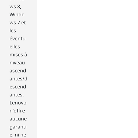
d
ws 8,
f
Windo
o
ws 7 et
r
les
d
e
éventu
c
elles
a
mises à
d
niveau
e
ascend
s
antes/d
a
n
escend
d
antes.
i
Lenovo
s
n'offre
p
aucune
r
o
garanti
b
e, ni ne