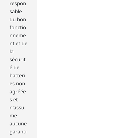
r
respon
d
sable
d
du bon
i
fonctio
s
k
nneme
d
nt et de
r
la
i
sécurit
v
é de
e
batteri
(
H
es non
D
agréée
D
s et
)
n'assu
u
me
s
e
aucune
s
garanti
s