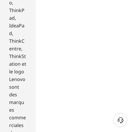
f
o,
a
ThinkP
m
ad,
i
l
IdeaPa
i
d,
a
ThinkC
r
entre,
w
ThinkSt
i
ation et
t
h
le logo
.
Lenovo
O
sont
v
des
e
marqu
r
t
es
h
comme
e
rciales
y