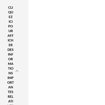
vs.
on
CLI
e
QU
tha
EZ
t’s
ICI
me
PO
ant
UR
for
AFF
bu
ICH
ER
sin
DES
ess
INF
,
OR
we
MA
bet
TIO
yo
NS
u
IMP
do
ORT
n’t
AN
spe
TES
REL
nd
ATI
a