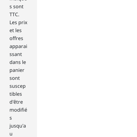
nfu
s sont
sin
TTC.
g
Les prix
fas
t.
et les
Ha
offres
rd
apparai
dri
ssant
ve
dans le
sto
rag
panier
e
sont
do
suscep
esn
tibles
’t
d'être
ha
modifié
ve
to
s
be.
jusqu'a
u