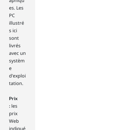
aphiqu
oth
es. Les
er
PC
tec
illustré
h
spe
s ici
cs
sont
to
livrés
co
avec un
nsi
systèm
der
e
wh
en
d'exploi
sh
tation.
op
pin
Prix
g,
les
:
it
can
prix
get
Web
co
indiqué