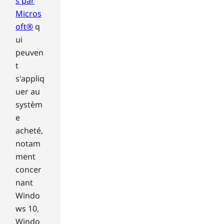
h
s par
a
Micros
r
oft®
q
d
ui
d
peuven
r
t
i
v
s'appliq
e
uer au
h
systèm
a
e
s
acheté,
b
e
notam
e
ment
n
concer
a
nant
r
Windo
o
ws 10,
u
n
Windo