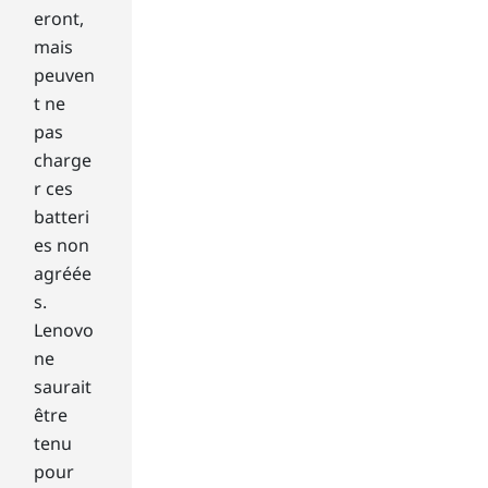
dri
eront,
ve.
mais
peuven
H
t ne
a
pas
r
d
charge
d
r ces
i
batteri
s
es non
k
agréée
d
r
s.
i
Lenovo
v
ne
e
saurait
:
être
A
tenu
h
a
pour