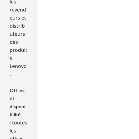
wh
les
en
revend
yo
eurs et
u
distrib
bu
uteurs
y a
des
ne
w
produit
lap
s
top
Lenovo
,
.
yo
u’ll
be
Offres
ask
et
ed
disponi
to
bilité
ch
toutes
:
oo
les
se
fro
offres