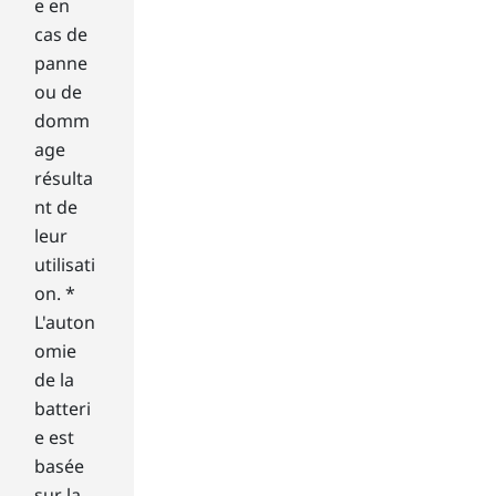
e en
p
cas de
i
panne
n
ou de
n
i
domm
n
age
g
résulta
m
nt de
e
leur
t
a
utilisati
l
on. *
p
L'auton
l
omie
a
de la
t
batteri
t
e
e est
r
basée
s
sur la