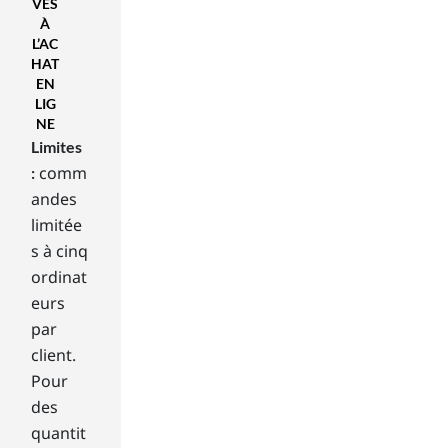
VES
lot
À
of
L’AC
tim
HAT
e
EN
thi
LIG
nki
NE
ng
Limites
ab
comm
:
out
andes
yo
limitée
ur
s à cinq
co
mp
ordinat
ute
eurs
r’s
par
har
client.
d
Pour
dri
des
ve
–
quantit