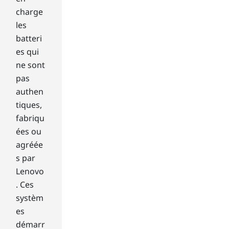
al
charge
spi
les
nni
batteri
ng
har
es qui
d
ne sont
dri
pas
ve
authen
an
tiques,
d
fabriqu
the
ne
ées ou
we
agréée
r,
s par
fas
Lenovo
ter
. Ces
soli
d-
systèm
sta
es
te
démarr