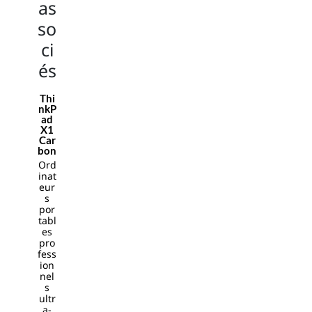
as
d
so
lap
top
ci
sto
és
rag
e
Thi
nkP
La
ad
X1
pto
Car
ps
bon
are
Ord
inat
am
eur
azi
s
ng
por
tabl
ma
es
chi
pro
fess
nes
ion
.
nel
Co
s
ultr
mp
a-