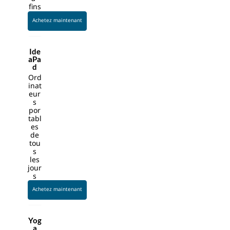
ute
fins
rs
Achetez maintenant
are
cap
abl
Ide
aPa
e
d
of
Ord
run
inat
eur
nin
s
g
por
the
tabl
es
ga
de
mu
tou
t
s
les
fro
jour
m
s
spr
Achetez maintenant
ea
ds
he
Yog
a