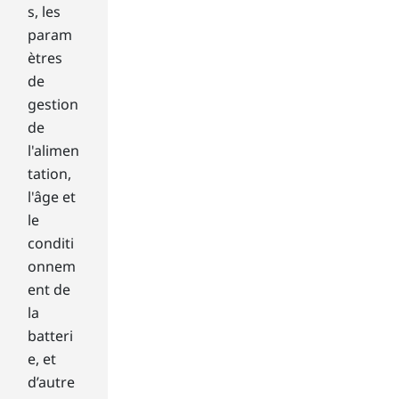
s, les
i
c
param
h
ètres
e
de
a
gestion
d
de
a
l'alimen
t
t
tation,
h
l'âge et
e
le
e
conditi
n
onnem
d
o
ent de
f
la
m
batteri
e
e, et
c
d’autre
h