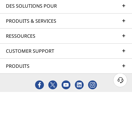
DES SOLUTIONS POUR
PRODUITS & SERVICES
RESSOURCES
CUSTOMER SUPPORT
PRODUITS
@ 2026 Lenovo. Tous droits réservés.
Données personnelles
Conditions d'utilisation
Plan du site
Politique relative aux suggestions de tiers
Slavery and human trafficking act statement