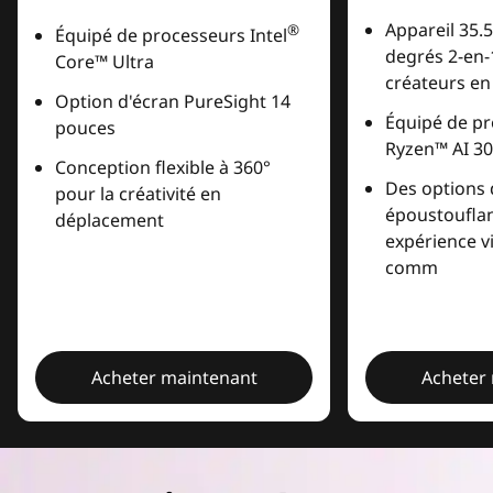
Appareil 35.5
®
Équipé de processeurs Intel
degrés 2-en-
Core™ Ultra
créateurs e
Option d'écran PureSight 14
Équipé de p
pouces
Ryzen™ AI 30
Conception flexible à 360°
Des options 
pour la créativité en
époustoufla
déplacement
expérience v
comm
Acheter maintenant
Acheter