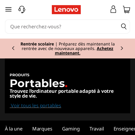
L
passer au contenu principal
a
p
Currently displaying item 1 of 2
t
Rentrée scolaire
| Préparez dès maintenant la
rentrée avec de nouveaux appareils.
Achetez
maintenant.
o
p
PRODUITS
Portables
.
s
Trouvez l’ordinateur portable adapté à votre
,
style de vie.
Voir tous les portables
2
i
À la une
Marques
Gaming
Travail
Enseigne