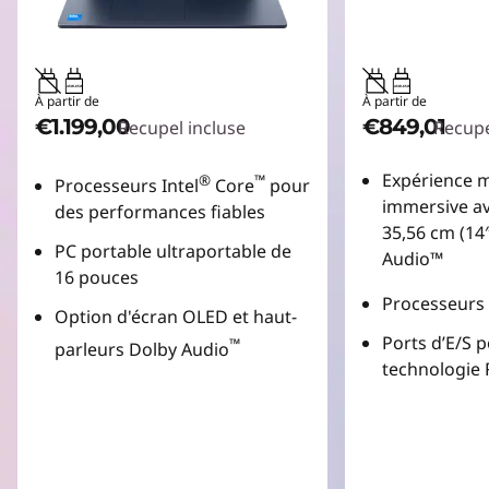
45W-65W
45W-65W
À partir de
À partir de
€1.199,00
€849,01
Recupel incluse
Recupe
Expérience 
®
™
Processeurs Intel
Core
pour
immersive av
des performances fiables
35,56 cm (14
PC portable ultraportable de
Audio™
16 pouces
Processeur
Option d'écran OLED et haut-
Ports d’E/S p
™
parleurs Dolby Audio
technologie