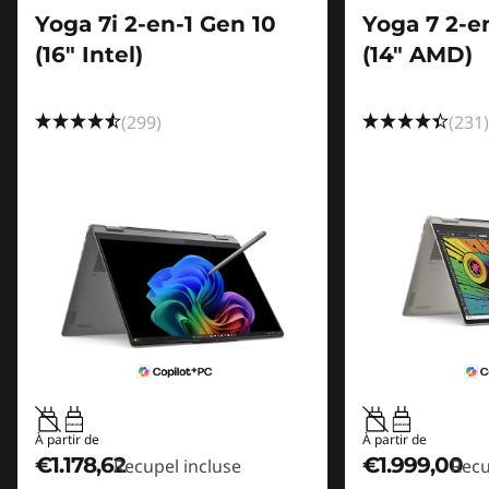
Yoga 7i 2-en-1 Gen 10
Yoga 7 2-e
(16" Intel)
(14" AMD)
(299)
(231)
45W-65W
45W-65W
À partir de
À partir de
€1.178,62
€1.999,00
Recupel incluse
Recu