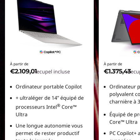
À partir de
À partir de
€2.109,01
€1.375,43
Recupel incluse
Recup
Ordinateur portable Copilot
Ordinateur p
polyvalent c
+ ultraléger de 14” équipé de
charnière à 
®
processeurs Intel
Core™
Ultra
Équipé de pr
Core™ Ultra
Une longue autonomie vous
permet de rester productif
PC Copilot+ a