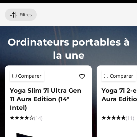
n
1
Filtres
s
,
Ordinateurs portables à
&
la une
M
Comparer
Comparer
o
r
Yoga Slim 7i Ultra Gen
Yoga 7i 2-e
11 Aura Edition (14"
Aura Editio
e
Intel)
(14)
(11)