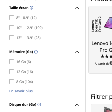
Taille écran
Lenovo 
Pro 
8" - 8.9" (12)
10" - 12.9" (109)
Conçu pour
13" - 13.9" (28)
€
Lenovo I
À partir de
Pro 
Mémoire (Go)
16 Go (6)
€
À partir de
12 Go (16)
8 Go (104)
En savoir plus
Filtrer 
Disque dur (Go)