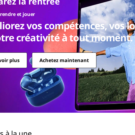
arez la rentrée
rendre et jouer
iorez vos compétences, vos lo
otre créativité à tout moment.
voir plus
Achetez maintenant
s à la une