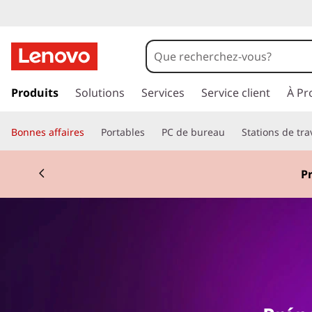
T
a
b
p
a
Produits
Solutions
Services
Service client
À Pr
l
s
s
e
Bonnes affaires
Portables
PC de bureau
Stations de tra
e
r
t
a
Pr
u
t
c
o
e
n
t
e
n
u
p