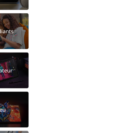
diants
ateur
Jeu