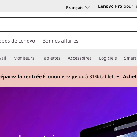
Lenovo Pro
pour l
Français
opos de Lenovo
Bonnes affaires
vail
Moniteurs
Tablettes
Accessoires
Logiciels
Smart
éparez la rentrée
Économisez jusqu’à 31% tablettes.
Achet
Currently displaying item 1 of