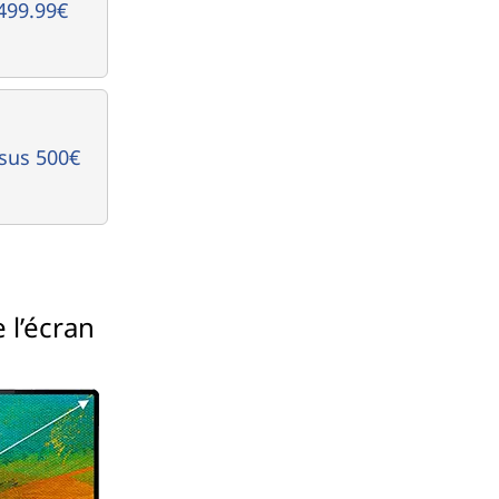
499.99€
sus 500€
e l’écran