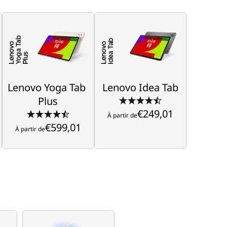
Lenovo Yoga Tab
Lenovo Idea Tab
Plus
Boostez vos études et 
alimentez votre jeu
Découvrez la première 
tablette avec l’IA de 
€249,01
À partir de
Lenovo Yoga Tab 
Lenovo Idea Tab
Lenovo
Plus
€599,01
À partir de
€249,01
À partir de
€599,01
À partir de