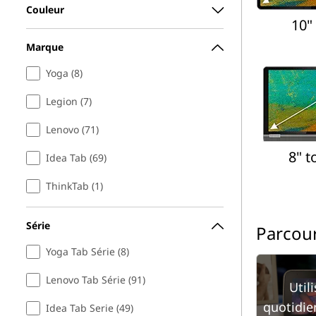
Couleur
10" 
Marque
Yoga (8)
Legion (7)
Lenovo (71)
8" t
Idea Tab (69)
ThinkTab (1)
Série
Parcour
Yoga Tab Série (8)
Lenovo Tab Série (91)
Util
quotidien
Idea Tab Serie (49)