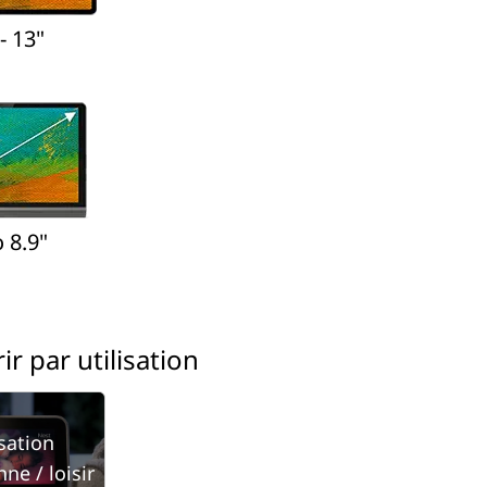
- 13"
o 8.9"
ir par utilisation
isation
ne / loisir