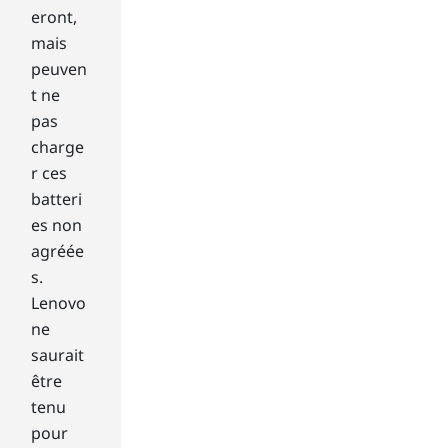
ake
eront,
rs
mais
or
he
peuven
ad
t ne
ph
pas
on
charge
e
r ces
jac
batteri
k
ma
es non
y
agréée
be
s.
a
Lenovo
de
ne
al-
bre
saurait
ake
être
r
tenu
for
pour
so