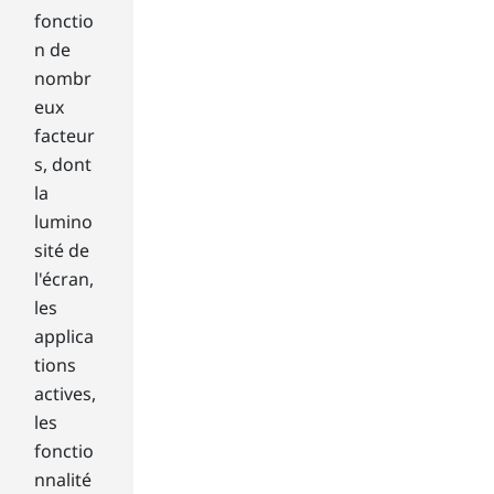
It's
fonctio
als
n de
o
nombr
im
eux
por
facteur
tan
t to
s, dont
co
la
nsi
lumino
der
sité de
the
l'écran,
mo
nit
les
or
applica
itse
tions
lf.
actives,
Wh
les
at
fonctio
is
the
nnalité