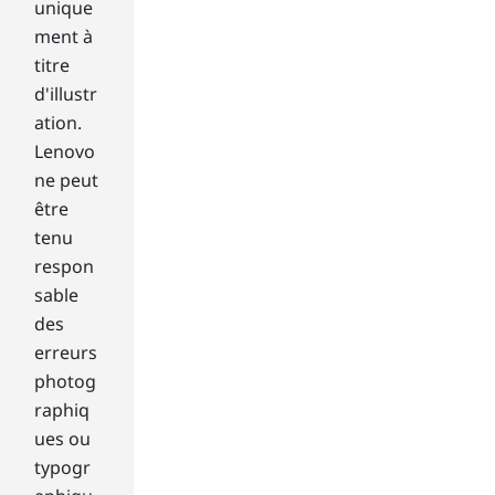
unique
ng
mo
ment à
nit
titre
ors
d'illustr
sha
ation.
re
Lenovo
ma
ny
ne peut
thi
être
ng
tenu
s in
respon
co
sable
m
des
mo
n.
erreurs
photog
W
raphiq
hat
ues ou
4K
typogr
ga