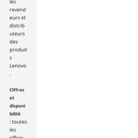
les
t
revend
for
eurs et
eve
distrib
ryo
ne.
uteurs
Wit
des
h
produit
tha
s
t
Lenovo
bei
ng
.
sai
d,
Offres
if
et
yo
disponi
u
are
bilité
see
toutes
:
kin
les
g a
offres