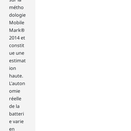
miz
e
métho
yo
dologie
ur
Mobile
dis
Mark®
pla
2014 et
y
siz
constit
e
ue une
whi
estimat
le
ion
sta
haute.
yin
L'auton
g
wit
omie
hin
réelle
yo
de la
ur
batteri
bu
e varie
dg
et.
en