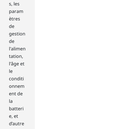
res
s, les
po
param
nse
ètres
tim
de
e
an
gestion
d
de
fra
l'alimen
me
tation,
rat
l'âge et
e?
le
Th
e
conditi
low
onnem
er
ent de
the
la
res
batteri
po
nse
e, et
tim
d’autre