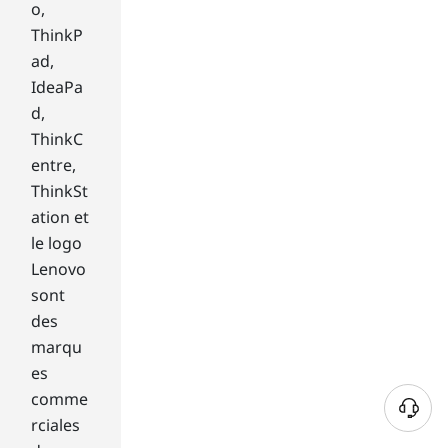
o,
er
ThinkP
ga
ad,
mi
ng
IdeaPa
lap
d,
top
ThinkC
s
entre,
wit
ThinkSt
h a
4K
ation et
dis
le logo
pla
Lenovo
y
sont
so I
des
ca
marqu
n
ha
es
ve
comme
4K
rciales
on