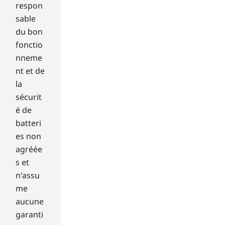
respon
me
sable
.
Siz
du bon
e is
fonctio
an
nneme
oth
nt et de
er
la
fac
tor
sécurit
to
é de
co
batteri
nsi
es non
der
agréée
.
s et
For
mo
n'assu
st,
me
big
aucune
ger
garanti
is