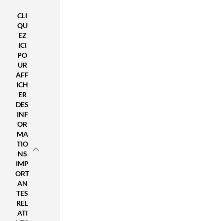
th
is
CLI
tha
QU
t
EZ
the
ICI
re
PO
ma
UR
y
AFF
not
ICH
ER
be
DES
on
INF
e
OR
sin
MA
gle
TIO
“be
NS
st”
IMP
4K
ORT
mo
AN
nit
TES
REL
or
ATI
for