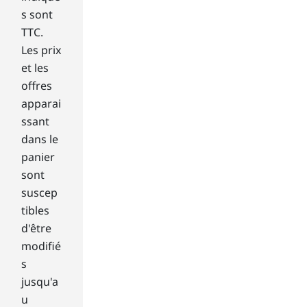
Kn
owi
s sont
ng
TTC.
tha
Les prix
t
et les
all
offres
4K
apparai
mo
nit
ssant
ors
dans le
will
panier
dis
sont
pla
suscep
y
im
tibles
ag
d'être
es
modifié
at
s
the
jusqu'a
sa
u
me