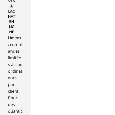
VES
ga
À
mi
L’AC
ng.
HAT
Diff
EN
ere
LIG
nt
NE
mo
Limites
nit
comm
:
ors
andes
will
limitée
off
s à cinq
er
diff
ordinat
ere
eurs
nt
par
fea
client.
tur
Pour
es,
des
an
d
quantit