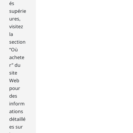
no
és
tw
supérie
o
ures,
ga
visitez
me
rs
la
are
section
the
“Où
sa
achete
me
r” du
, so
site
no
on
Web
e
pour
mo
des
nit
inform
or
ations
will
be
détaillé
per
es sur
fec