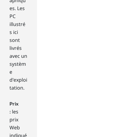
aphiqu
mi
es. Les
ng
mo
PC
nit
illustré
or
s ici
spe
sont
cs
livrés
sh
avec un
oul
d I
systèm
co
e
nsi
d'exploi
der
tation.
or
thi
nk
Prix
ab
les
:
out
prix
?
Web
indiqué