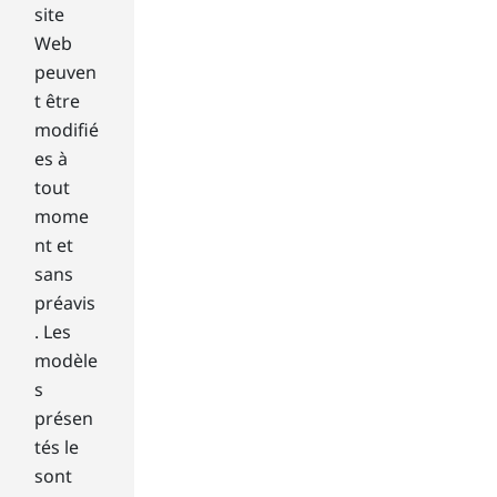
site
ur
opt
Web
ion
peuven
s,
t être
yo
modifié
u
es à
are
tout
like
ly
mome
to
nt et
fin
sans
d
préavis
tha
. Les
t
the
modèle
bes
s
t
présen
4K
tés le
ga
sont
mi