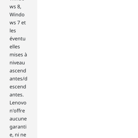
HD
ws 8,
MI
Windo
or
US
ws 7 et
B
les
inp
éventu
uts
elles
?
mises à
Ide
ally
niveau
,
ascend
yo
antes/d
ur
escend
mo
antes.
nit
Lenovo
or
sh
n'offre
oul
aucune
d
garanti
ha
e, ni ne
ve