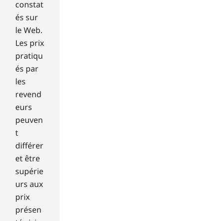
ere
constat
d.
és sur
For
le Web.
exa
Les prix
mp
pratiqu
le,
do
és par
es
les
the
revend
mo
eurs
nit
peuven
or
co
t
me
différer
wit
et être
h
supérie
bui
urs aux
lt-
prix
in
spe
présen
ake