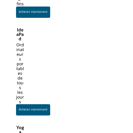
op
fins
ed
Achetez maintenant
at
4K
res
Ide
aPa
olu
d
tio
Ord
n
inat
eur
an
s
d
por
up
tabl
es
to
de
60
tou
fra
s
les
me
jour
s
s
per
Achetez maintenant
sec
on
d
Yog
a