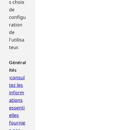
e
s choix
an
de
d
configu
the
ration
hig
her
de
the
l'utilisa
fra
teur.
me
rat
Général
e,
the
ités
sm
consul
:
oot
tez les
her
inform
the
ations
pic
essenti
tur
e
elles
will
fournie
dis