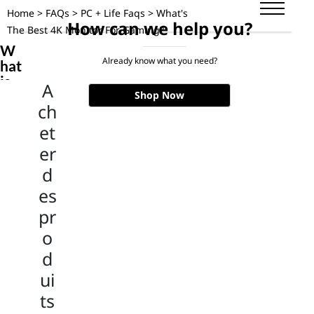
Home
>
FAQs
>
PC + Life Faqs
> What's
How can
we help you?
The Best 4K Monitor For Gaming?
W
Already know what you need?
hat
is
A
the
Shop Now
ch
bes
t
et
4K
er
mo
d
nit
or
es
for
pr
ga
o
mi
ng?
d
ui
To
da
ts
y's