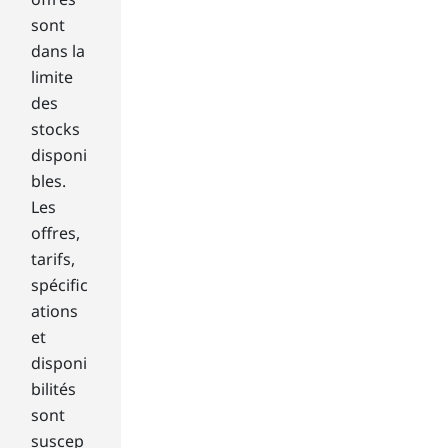
ga
sont
mi
dans la
ng
4K
limite
mo
des
nit
stocks
or,
disponi
yo
bles.
u
Les
will
wa
offres,
nt
tarifs,
to
spécific
tak
ations
e
et
cer
tai
disponi
n
bilités
fea
sont
tur
suscep