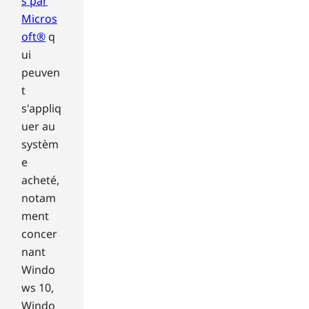
s par
pla
Micros
y.
oft®
q
Fin
ally
ui
,
peuven
co
t
nsi
s'appliq
der
uer au
per
systèm
iph
eri
e
es.
acheté,
Do
notam
es
ment
the
concer
mo
nit
nant
or
Windo
ha
ws 10,
ve
Windo