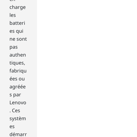
yo
charge
u
les
mi
batteri
ght
list
es qui
en
ne sont
to
pas
in-
authen
ga
tiques,
me
au
fabriqu
dio
ées ou
. A
agréée
lac
s par
k
Lenovo
of
. Ces
bui
lt-
systèm
in
es
spe
démarr