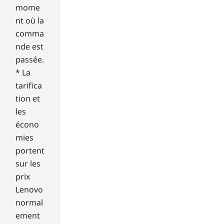
res
mome
olu
nt où la
tio
comma
n,
nde est
it
passée.
pa
ys
* La
to
tarifica
co
tion et
nsi
les
der
écono
wh
mies
at
oth
portent
er
sur les
fea
prix
tur
Lenovo
es
normal
are
off
ement