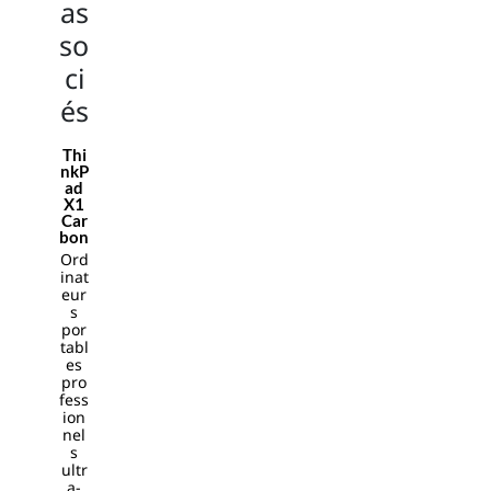
as
vid
so
eo
ga
ci
me
és
titl
es,
Thi
bot
nkP
h
ad
X1
PC
Car
an
bon
d
Ord
inat
co
eur
ns
s
ole
por
tabl
,
es
are
pro
fess
bei
ion
ng
nel
de
s
ultr
vel
a-