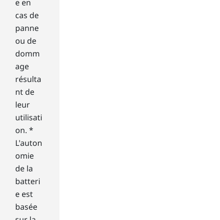
e en
bet
ter
cas de
in
panne
thi
ou de
s
domm
reg
age
ard
résulta
;
yo
nt de
u
leur
ma
utilisati
y
on. *
wa
L'auton
nt
to
omie
try
de la
an
batteri
d
e est
ma
basée
xi
sur la