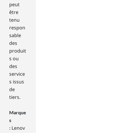
peut
mu
ltip
être
le
tenu
inp
respon
uts
sable
for
des
eac
produit
h
typ
s ou
e
des
of
service
cab
s issus
le.
de
tiers.
Do
es
Le
Marque
no
s
vo
Lenov
:
off