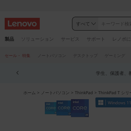
T
h
すべて
i
メ
製品
ソリューション
サービス
サポート
レノボに
イ
n
ン
コ
k
セール・ 特集
ノートパソコン
デスクトップ
ゲーミング
ン
P
テ
Currently displaying item 4 of 5
ン
学生、保護者、
a
ツ
に
d
ス
ホーム
>
ノートパソコン
>
ThinkPad
>
ThinkPad T シ
キ
T
ッ
プ
1
す
る