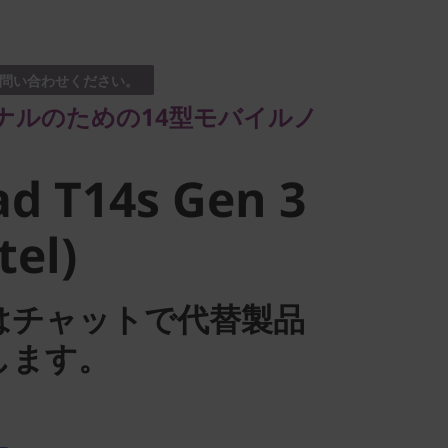
のための14型モバイルノ
問い合わせください。
d T14s Gen
ナルのための14型モバイルノ
tel)
d T14s Gen 3
tel)
はチャットで代替製品
します。