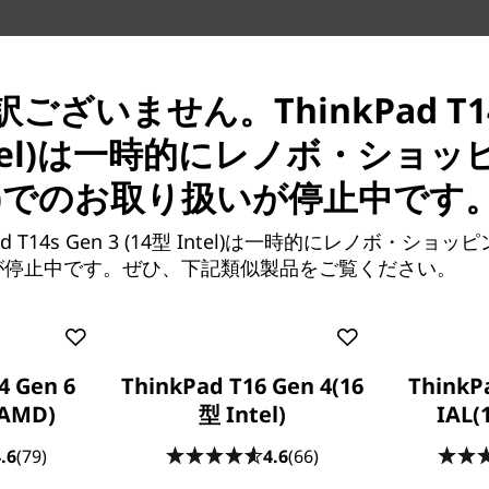
ざいません。ThinkPad T14s
Intel)は一時的にレノボ・ショッ
)でのお取り扱いが停止中です
d T14s Gen 3 (14型 Intel)は一時的にレノボ・ショッ
が停止中です。ぜひ、下記類似製品をご覧ください。
 3 は、パワフルなパフォーマンス
®
2世代インテル
Core™ プロ
ィックスを搭載。高速なSSD
4 Gen 6
ThinkPad T16 Gen 4(16
ThinkP
DDR5メモリにより、さまざまなタス
AMD)
型 Intel)
IAL(
こでもビジネスの生産性を高め
.6
(79)
4.6
(66)