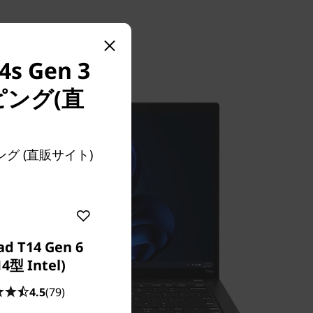
 Gen 3
ピング(直
。
ピング (直販サイト)
ad T14 Gen 6
14型 Intel)
4.5
(79)