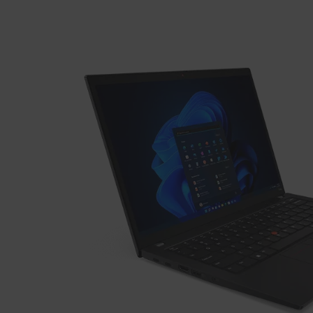
4
s
G
e
n
3
(
第
1
2
世