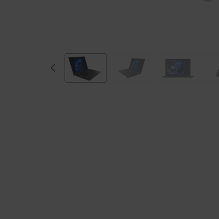
代
イ
ン
テ
ル
)