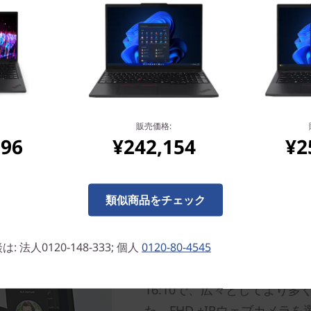
販売価格:
096
¥242,154
¥2
類似商品をチェック
生産性を向上させる
法人0120-148-333; 個人
0120-80-4545
14.0型 WQXGA OLED 
ルーライト軽減の液晶を選択
16:10で、広々としてより
た、FHD +IRウェブカメラを選択