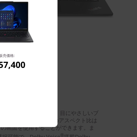
販売価格:
57,400
(有機 EL ディスプレイ)液晶や、目にやさしいブ
可能。各ディスプレイのアスペクト比は
多くの画面を使用することができます。ま
®
可能で、Dolby Voice
搭載Dolby