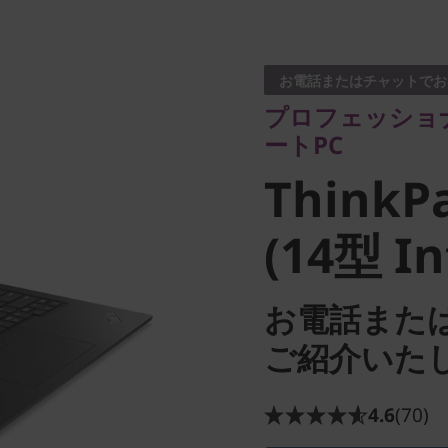
プロフェッショナル
ートPC
お電話またはチャットでお
ThinkPa
プロフェッショ
ートPC
3 (14型 In
ThinkPa
(14型 In
お電話また
ご紹介いた
4.6
(70)