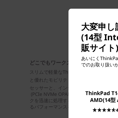
大変申し訳ご
(14型 
販サイト
あいにくThinkPa
どこでもワークスペースに
でのお取り扱い
スリムで軽量なThinkPad T14s Gen
と優れたモビリティを備えています。第1
®
®
セッサーと、インテル
Iris
Xe グラフ
ThinkPad T1
(PCIe NVMe OPAL2.0 対応)とLP
AMD(14型 
クを迅速に処理することができます。ど
るパフォーマンスを提供します。
4