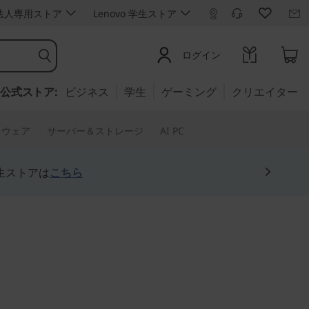
ro 法人専用ストア
Lenovo 学生ストア
ログイン
公式ストア:
ビジネス
学生
ゲーミング
クリエイター
トウェア
サーバー＆ストレージ
AI PC
生ストアは
こちら