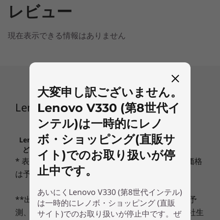
レビュー
よるハードウェア互換性を提供します。
プロセッサー
最大 インテル® Core™ i5 プロセッサー
さらに信頼性と、メンテナンス性も優れていま
現在表示できる情報はありません
す。物理的なカメラカバーやセキュリティー・チ
初期導入OS
ップ(TPM)によるセキュリティを搭載。衝撃、落
Windows 10 Pro
下などの過酷なテストをクリアしており、信頼性
そのほかの
と安全性を提供いたします。
Windows エディションも選択可能
大変申し訳ございません。
Lenovo V330 (第8世代インテル)
Lenovo V330 (第8世代イ
メモリー
最大8GB
ンテル)は一時的にレノ
ボ・ショッピング(直販サ
Lenovo.comに掲載されている価格、条件、保守な
ストレージ1
ど、重要なお知らせは、こちらでご確認ください
イト)でのお取り扱いが停
Up to 512 GB SSD or 2 TB HDD storage
* 表示価格には消費税が含まれております。また価格
止中です。
は予告なく変更されることがございます。
設計
あいにくLenovo V330 (第8世代インテル)
**出荷予定日は、その時点での在庫・生産状況の予
は一時的にレノボ・ショッピング (直販
ディスプレイ
測、ならびに最短のご決済日起算にもとづく、弊社生
サイト)でのお取り扱いが停止中です。ぜ