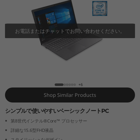
(
第
8
お電話またはチャットでお問い合わせください。
世
代
イ
Lenovo V330 (第8世代インテル)
ン
+6
Shop Similar Products
テ
ル
シンプルで使いやすいベーシックノートPC
第8世代インテル®Core™ プロセッサー
)
詳細な15.6型FHD液晶
スタイリッシュなデザイン