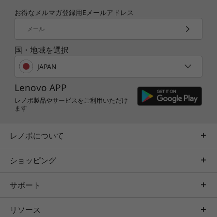
お得なメルマガ登録用Eメールアドレス
メール
信頼性と高品質の設計
国・地域を選択
VシリーズノートPCは、信頼性と耐久性のために
JAPAN
実際の使用状況を想定した厳しい品質テストを繰
り返しています。衝撃と振動テスト、ヒンジの開
Lenovo APP
閉耐久性、ファンの信頼性、動作温度、圧力試験
レノボ製品やサービスをご利用いただけ
などを実施しており、高い品質でながくお使いい
ます
ただけます。
レノボについて
ショッピング
サポート
リソース