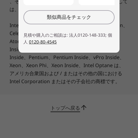
、そして、アップグレード、ダウングレードに関して
は、
こちらの情報
をご確認ください。
類似商品をチェック
Intel、インテル、Intel ロゴ、Ultrabook、Celeron、
Celeron Inside、Core Inside、Intel Atom、Intel
見積や購入のご相談は: 法人0120-148-333; 個
Atom Inside、Intel Core、Intel Inside、Intel
人
0120-80-4545
Inside ロゴ、Intel vPro、Itanium、Itanium
どこでも快適に使える
Inside、Pentium、Pentium Inside、vPro Inside、
快適性とタイピング精度のために設計された人間
Xeon、Xeon Phi、Xeon Inside、Intel Optane は、
工学に基づいたキーボードを搭載。大きなタッチ
アメリカ合衆国および / またはその他の国における
パッドにより、マウスを使わなくてもどこでも生
Intel Corporation またはその子会社の商標です。
産性が向上します。
トップへ戻る