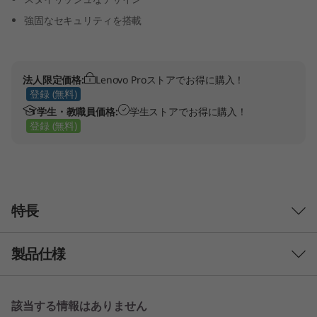
強固なセキュリティを搭載
法人限定価格:
Lenovo Proストアでお得に購入！
登録 (無料)
学生・教職員価格:
学生ストアでお得に購入！
登録 (無料)
特長
製品仕様
IT部門のニーズをみたす
V330はシンプル、フレキシブルでIT部門にて容易
に導入が可能です。Windows 10 Pro の操作性と
パフォーマンス
該当する情報はありません
セキュリティ、USB3.1 Type-CやUSB3.0ポートに