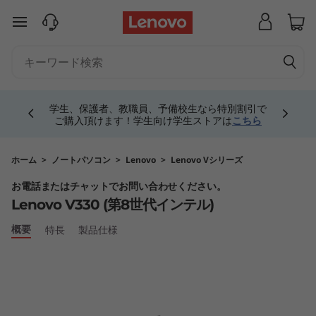
L
メインコンテンツにスキップする
e
n
Currently displaying item 4 of 5
o
学生、保護者、教職員、予備校生なら特別割引で
ご購入頂けます！学生向け学生ストアは
こちら
v
o
ホーム
>
ノートパソコン
>
Lenovo
>
Lenovo Vシリーズ
お電話またはチャットでお問い合わせください。
V
Lenovo V330 (第8世代インテル)
3
概要
特長
製品仕様
3
0