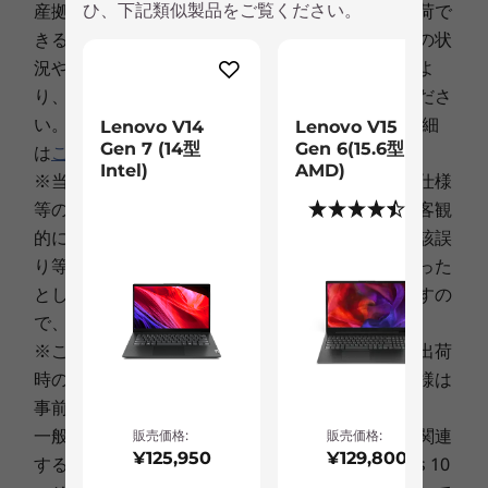
ひ、下記類似製品をご覧ください。
産拠点からの出荷予定日程であり、この日程で出荷で
15.6型 FHD TN液晶 (1920x1080) 、光沢なし
きることをお約束するものではありません。注文の状
況や使用部材の供給状況、製造工程上の都合等によ
その他
ビジネスにもエンターテイメントにも
り、遅延する場合がありますことを予めご了承くださ
LEDバックライト付 15.6型 FHD 液晶（1920 x
い。 「出荷予定日」と「ご決済日」に関しての詳細
Lenovo V14
Lenovo V15
ブランド
1080）を搭載。詳細で鮮明なビジュアルでビジ
Gen 7 (14型
Gen 6(15.6型
は
こちら
。
lenovo
ネスにも、クリエイティブ、動画などのエンター
Intel)
AMD)
※当サイトに記載された製品・サービスの価格、仕様
テイメントなどにも最適な映像を提供します。デ
(8)
等の表示に、表示上、作業上その他の理由による客観
ィスプレイは180度開くことができ、簡単に共有
的に明白な誤りまたは記述漏れがあった場合、当該誤
やコラボレーションができノートPCを快適に使
り等に基づくお客様のご注文を、弊社受諾後であった
えます。
としてもキャンセルさせていただく場合がありますの
で、 予めご了承ください。
※このカタログで使用されている製品の写真は、出荷
時のものと一部異なる場合があります。また、仕様は
事前の予告なしに変更する場合があります。
一般的なシステム情報：ご購入されるシステムに関連
販売価格:
販売価格:
¥125,950
¥129,800
するMicrosoft社提供の Windows 11 、 Windows 10