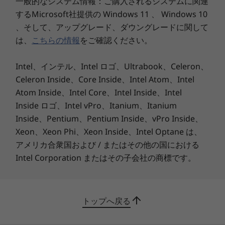
一般的なシステム情報：ご購入されるシステムに関連
Powered USBを搭載、パソコンの電源がオフの
するMicrosoft社提供の Windows 11 、 Windows 10
状態でも，USBポート経由で他のデバイスを充電
、そして、アップグレード、ダウングレードに関して
できます。
は、
こちらの情報
をご確認ください。
パワフルなパフォーマンス
Intel、インテル、Intel ロゴ、Ultrabook、Celeron、
インテル Core プロセッサー、PCIe NVMe SSDを
Celeron Inside、Core Inside、Intel Atom、Intel
搭載。ムービーのダウンロード、写真やビデオの
Atom Inside、Intel Core、Intel Inside、Intel
保存など、簡単でスピーディーなマルチタスクが
Inside ロゴ、Intel vPro、Itanium、Itanium
可能です。
Inside、Pentium、Pentium Inside、vPro Inside、
Xeon、Xeon Phi、Xeon Inside、Intel Optane は、
アメリカ合衆国および / またはその他の国における
Intel Corporation またはその子会社の商標です。
トップへ戻る