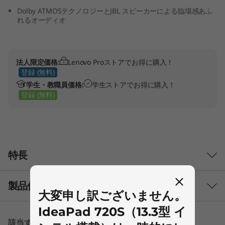
ル
Dolby ATMOSテクノロジーとJBL スピーカーによる臨場感あふ
搭
れるオーディオ
載
法人限定価格:
Lenovo Proストアでお得に購入！
）
登録 (無料)
学生・教職員価格:
学生ストアでお得に購入！
登録 (無料)
特長
製品仕様
大変申し訳ございません。
IdeaPad 720S（13.3型 イ
パフォーマンス
該当する情報はありません