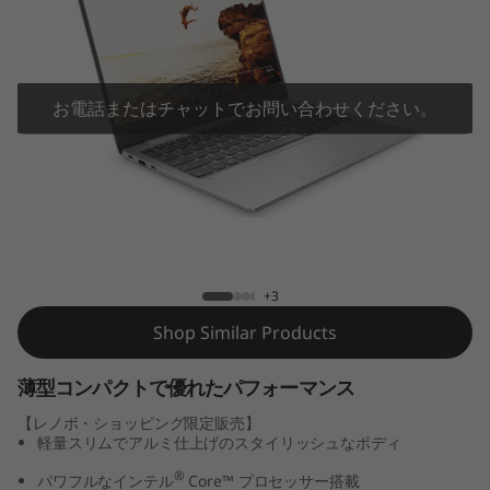
S
（
1
お電話またはチャットでお問い合わせください。
3
.
3
IdeaPad 720S（13.3型 インテル搭載）
型
+3
イ
Shop Similar Products
ン
薄型コンパクトで優れたパフォーマンス
【レノボ・ショッピング限定販売】
テ
軽量スリムでアルミ仕上げのスタイリッシュなボディ
®
パワフルなインテル
Core™ プロセッサー搭載