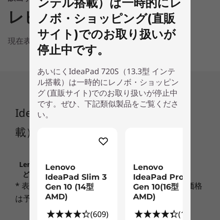
ンテル搭載）は一時的にレ
レビュー
プロセッサー
ノボ・ショッピング(直販
最大 インテル® Core™ i7 プロセッサー
サイト)でのお取り扱いが
現在表示できる情報はありません
停止中です。
初期導入OS
Windows 10 Home
あいにくIdeaPad 720S（13.3型 インテ
ル搭載）は一時的にレノボ・ショッピン
グラフィックカード
グ (直販サイト)でのお取り扱いが停止中
インテル® UHD グラフィックス 620)
です。ぜひ、下記類似製品をご覧くださ
軽量、薄型ボディ
IdeaPad 720S（13.3型 インテル搭
い。
メモリー
バッグに入れてらくらく持ち運べる約1.14kgの軽
載）
量、13.6mmの薄型ボディ。どこでも仕事にもプ
最大 8GB
ライベートにも活躍します。
ストレージ1
Lenovo.comに掲載されている価格、条件、保守な
Lenovo
Lenovo
洗練されたデザイン
ど、重要なお知らせは、こちらでご確認ください
最大 512 GB SSD
IdeaPad Slim 3
IdeaPad Pro 5
* 表示価格には消費税が含まれております。また価格
Gen 10 (14型
Gen 10(16型
美しいアルマイト加工のアルミボディ。薄さを強
AMD)
AMD)
は予告なく変更されることがございます。
調するダイヤモンドカットによるエッジデザイ
設計
ン。プラチナのカラーを採用しました。
(609)
(100)