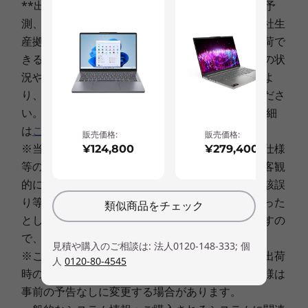
**出荷予定日は、その時点での在庫・生産状況の予
ディスプレイ
測、ならびに最短のご決済日起算にもとづく、弊社生
13.3型 FHD IPS液晶 (1920x1080)、光沢なし
産拠点からの出荷予定日程であり、この日程で出荷で
きることをお約束するものではありません。注文の状
その他
況や使用部材の供給状況、製造工程上の都合等によ
り、遅延する場合がありますことを予めご了承くださ
ブランド
い。 「出荷予定日」と「ご決済日」に関しての詳細
ideapad
は
こちら
。
販売価格:
販売価格:
※当サイトに記載された製品・サービスの価格、仕様
¥124,800
¥279,400
等の表示に、表示上、作業上その他の理由による客観
的に明白な誤りまたは記述漏れがあった場合、当該誤
り等に基づくお客様のご注文を、弊社受諾後であった
類似商品をチェック
としてもキャンセルさせていただく場合がありますの
で、 予めご了承ください。
見積や購入のご相談は: 法人0120-148-333; 個
※このカタログで使用されている製品の写真は、出荷
※写真は英語キーボードです。出荷製品は日本語キーボードとな
人
0120-80-4545
時のものと一部異なる場合があります。また、仕様は
ります。
事前の予告なしに変更する場合があります。
常時充電可能なUSBポート搭載