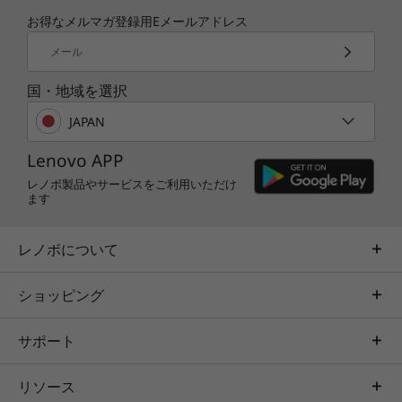
お得なメルマガ登録用Eメールアドレス
メール
国・地域を選択
JAPAN
Windows 10 Homeを使いやすく
Lenovo APP
Windows 10 はなじみやすく、さらに使いやすく
レノボ製品やサービスをご利用いただけ
ます
進化。スタート画面に電源ボタンと検索ボタン、
Windowsストアアプリに終了ボタンが追加さ
れ、セキュリティとパフォーマンスも向上してい
レノボについて
ます。さらにパーソナル アシスタント Cortana
は、 質問に答えて必要なアプリを開き、リマイ
ショッピング
ンダーを設定、カレンダーから予定を読むことも
できます。
サポート
鮮明な映像を再現する液晶
リソース