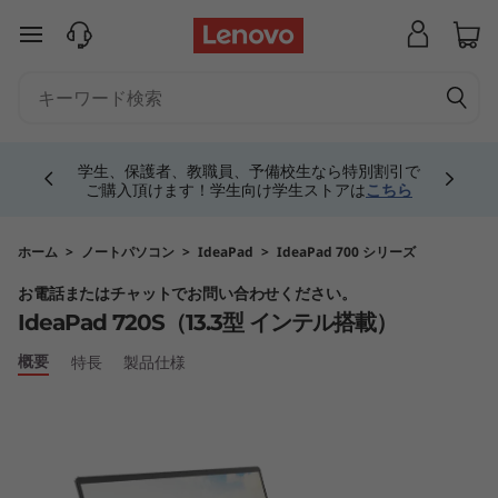
I
メインコンテンツにスキップする
d
e
Currently displaying item 4 of 5
a
学生、保護者、教職員、予備校生なら特別割引で
ご購入頂けます！学生向け学生ストアは
こちら
P
a
ホーム
>
ノートパソコン
>
IdeaPad
>
IdeaPad 700 シリーズ
お電話またはチャットでお問い合わせください。
d
IdeaPad 720S（13.3型 インテル搭載）
7
概要
特長
製品仕様
2
0