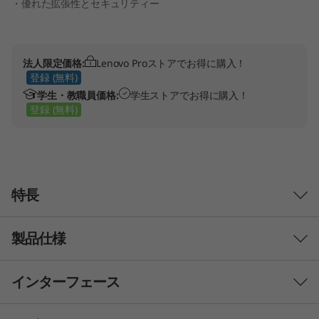
・優れた拡張性とセキュリティー
r
>
法人限定価格:
Lenovo Proストアでお得に購入！
(
登録 (無料)
学生・教職員価格:
学生ストアでお得に購入！
第
登録 (無料)
1
0
特長
世
代
製品仕様
イ
インターフェース
ン
初期導入済OS
Windows 11 Pro (64bit) - Lenovoはビジネスに Windows