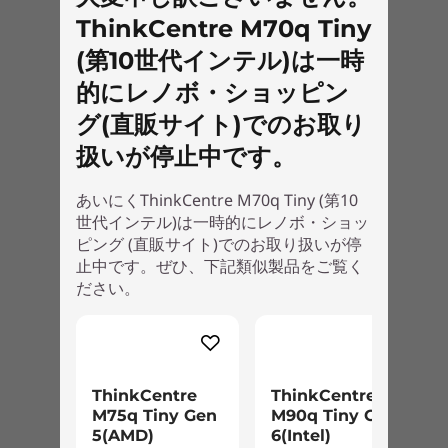
背面USB3.1 Gen2 x 1、USB3.1 Gen1 x 3 (標準搭載)
を通じて過酷な作業環境でもお使いいただける高
ThinkCentre M70q Tiny
い品質をお届けします。
標準インターフェース(その他)
(第10世代インテル)は一時
DisplayPort x 1、HDMI x 1
優れた拡張性と便利な機能
的にレノボ・ショッピン
イーサネット： RJ-45 x 1
前面と背面に多数のポートを搭載しているので、
グ(直販サイト)でのお取り
セキュリティスロット x 1
さまざまな周辺機器を接続可能です。また、最大
マイク入力/ヘッドフォン出力コンボ ジャック x 1(前面)
扱いが停止中です。
3台までの外部ディスプレイへの出力が可能。作
業領域を広げることで、アプリケーション間のナ
オプショナルポート1 に追加可能なインターフェー
あいにくThinkCentre M70q Tiny (第10
ビゲーションミスの低減や、生産性の向上などに
ス
世代インテル)は一時的にレノボ・ショッ
貢献します。
ピング (直販サイト)でのお取り扱いが停
カスタマイズによる選択： シリアルポート / VGAポート /
止中です。ぜひ、下記類似製品をご覧く
DisplayPort / HDMIポート / USB Type-Cポート/USB3.1
ださい。
ポート x2カード から1つ選択可能
オプショナルポート2 に追加可能なインターフェー
ス
カスタマイズによる選択： シリアルポート 注3
ThinkCentre
ThinkCentre
M75q Tiny Gen
M90q Tiny Gen
ワイヤレス
5(AMD)
6(Intel)