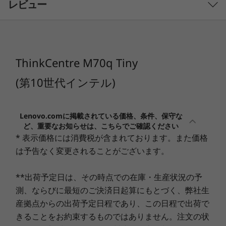
レビュー
テ
11 Pro をお勧めします
Windows 11 Home (64bit)
ル
Windows 10 Pro 64bit (Windows 11 Pro 64bit ダウング
レード権行使)
)
Windows 10 Pro 64bitから選択可能
ThinkCentre M70q Tiny
(第10世代インテル)
プロセッサー
第10世代 インテル®Core™ プロセッサー ファミリー、
Pentiumプロセッサー ファミリー、Celeronプロセッサー
Lenovo.comに掲載されている価格、条件、保守な
省スペースとパフォーマンスの両立
ファミリー(カスタマイズによる選択)
ど、重要なお知らせは、こちらでご確認ください
ThinkCentre M70q Tinyは、コンパクトなボディ
* 表示価格には消費税が含まれております。また価格
インテルvPro対応
®
に第10世代インテル
Core™ プロセッサーを選
は予告なく変更されることがございます。
1
-
コンボジャック
非対応
択可能で、省スペースながら、優れたパフォーマ
ンスを実現しました。高速なメモリとストレージ
**出荷予定日は、その時点での在庫・生産状況の予
セキュリティ チップ(TPM)
を搭載。ThinkCentre Tiny-in-Oneと組み合わせ
2
-
USB 3.1 Gen2
測、ならびに最短のご決済日起算にもとづく、弊社生
あり(TCG v2.0準拠)
てモジュラーコンセプトによるAll-In-Oneとして
産拠点からの出荷予定日程であり、この日程で出荷で
利用可能です。
きることをお約束するものではありません。注文の状
その他のセキュリティ機能
3
-
USB3.1 Gen1 Type-C