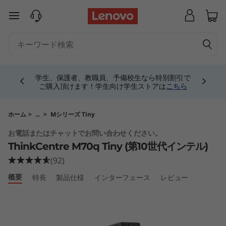
T
メインコンテンツにスキップする
h
i
Currently displaying item 4 of 5
n
学生、保護者、教職員、予備校生なら特別割引で
ご購入頂けます！学生向け学生ストアは
こちら
k
C
ホーム
>
...
>
Mシリーズ Tiny
お電話またはチャットでお問い合わせください。
e
ThinkCentre M70q Tiny (第10世代インテル)
n
(92)
概要
特長
製品仕様
インターフェース
レビュー
t
r