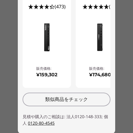
搭載可能 (カスタマイズによる選択)
(473)
(16)
スピーカー
モノラル スピーカー内蔵
オプション用スロット(空スロット)
M.2 2230 (WiFi用) 1(空1) 注4
M.2 2280 (SSD/Intel Optaneメモリ用) 1(空1) 注4
All-In-Oneとしてつかえる
販売価格:
販売価格:
イーサネット
¥159,302
¥174,680
ThinkCentre Tiny-in-Oneと組み合わせてモジュ
10BASE-T/100BASE-TX/1000BASE-T (Wake on LAN対応)
ラーコンセプトによるAll-In-Oneとして利用すれ
オンボード
ば、Tiny本体と、モニターのライフサイクルに合
わせて、別々に買い替えが可能です。いままでの
オーディオ機能
類似商品をチェック
オールインワンPCのように、一度に買い替える
インテル® ハイデフィニション オーディオ (オンボード)
必要がないため、サービス性やメンテナンス性も
見積や購入のご相談は: 法人0120-148-333; 個
向上します。
キーボード
人
0120-80-4545
付属可能 (カスタマイズによる選択)