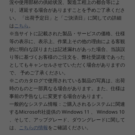
況や使用部材の供給状況、製造工程上の都合等によ
パワーオン パスワード、ハードディスク パスワード(ユー
堅牢なセキリィティー
り、遅延する場合がありますことを予めご了承くださ
ザー＆マスター)、アドミニストレーター パスワード、セ
TCG 2.0に準拠したセキュリティーチップ
4
-
電源ボタン
い。 「出荷予定日」と「ご決済日」に関しての詳細
キュリティ キーホール
（TPM）を搭載。マザーボード上に取り付けられ
は
こちら
。
たチップに暗号鍵を保持することで、高度なセキ
最大メモリ容量
※当サイトに記載された製品・サービスの価格、仕様
5
-
セキュリティスロット
ュリティーを実現します。さらに Smart USB
最大64GB (PC4-23400/PC4-21300 DDR4 SDRAM
等の表示に、表示上、作業上その他の理由による客観
ProtectionによりUSBポートからのデータの流出
SODIMM) 注1
的に明白な誤りまたは記述漏れがあった場合、当該誤
や、外部からUSBポート経由でシステムやネット
6
-
VGA
り等に基づくお客様のご注文を、弊社受諾後であった
ワークに侵入を防ぐことが可能です。また、盗難
最大搭載メモリ数(スロット数)
としてもキャンセルさせていただく場合がありますの
を防止するセキュリティーケーブルにも対応して
最大 2
で、 予めご了承ください。
います。
7
-
シリアルポート（搭載モデルのみ）
※モニターは別売りです。キーボードとマウスは
※このカタログで使用されている製品の写真は、出荷
HDDタイプ
カスタマイズにて選択可能。
時のものと一部異なる場合があります。また、仕様は
8
-
電源コネクタ
SATA HDD+PCIe NVMe SSD (カスタマイズによる選択)
事前の予告なしに変更する場合があります。
一般的なシステム情報：ご購入されるシステムに関連
最大搭載HDD数
するMicrosoft社提供の Windows 11 、 Windows 10
9
-
DisplayPort
2.5型 x 1
、そして、アップグレード、ダウングレードに関して
は、
こちらの情報
をご確認ください。
オプティカルドライブ
10
-
USB3.1 Gen1