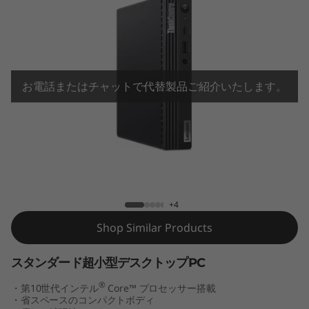
e
M
7
0
お電話またはチャットで代替製品ご紹介いたします。
q
T
ThinkCentre M70q Tiny (第10世代インテ
i
ル)
n
+4
Shop Similar Products
y
<
スタンダード超小型デスクトップPC
®
・第10世代インテル
Core™ プロセッサー搭載
b
・省スペースのコンパクトボディ