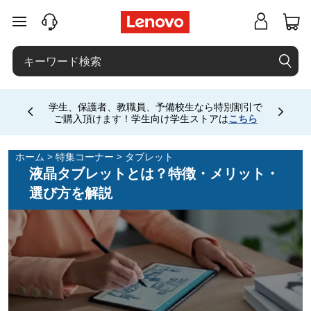
液
メインコンテンツにスキップする
晶
タ
ブ
学生、保護者、教職員、予備校生なら特別割引で
Currently displaying item 4 of
ご購入頂けます！学生向け学生ストアは
こちら
レ
ホーム
>
特集コーナー
>
タブレット
ッ
液晶タブレットとは？特徴・メリット・
選び方を解説
ト
と
は
？