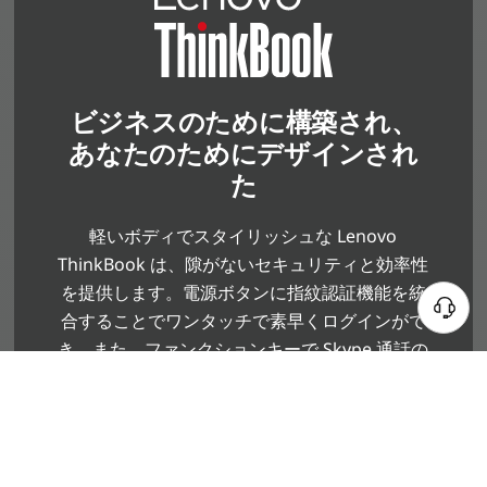
ビジネスのために構築され、
あなたのためにデザインされ
た
軽いボディでスタイリッシュな Lenovo
ThinkBook は、隙がないセキュリティと効率性
を提供します。電源ボタンに指紋認証機能を統
合することでワンタッチで素早くログインがで
き、また、ファンクションキーで Skype 通話の
受信と終了が可能になるなど、パフォーマンス
と生産性を向上させます。また、Dolby
®
Audio
対応のステレオスピーカーによる臨場
感あるクリアなサウンドや、鮮やかで詳細な映