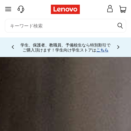
L
ThinkPad
メインコンテンツにスキップする
e
ThinkBook
n
ThinkCentre
学生、保護者、教職員、予備校生なら特別割引で
o
ThinkStation
ご購入頂けます！学生向け学生ストアは
こちら
Currently displaying item 4 of
v
ThinkSmart
ThinkVision
o
ThinkShield
T
h
i