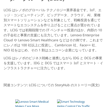
。
LCIG はレノボのグローバル テクノロジー業界基金です。IoT、エ
I
ッジ・コンピューティング、ビッグデータ、クラウド、AI、業種
別スマートソリューションなどを対象として、戦略投資を通じて
o
スマートなエコシステムを作り上げることに重点が置かれていま
T
す。LCIG では初期段階での IT ベンチャー投資のほか、内部の 10
の子会社と事業の支援にも注力しています。Lenovo Enterprise
、
Cloud や Lenovo Smart Healthcare などはその例です。これまで
にレノボは 100 社以上に投資し、Cambricon 社、Face++ 社、
エ
NIO 社をはじめ、その 1 割はユニコーン企業になっています。
ッ
LCIG はレノボのビジネス戦略と連携しながら IDG と DCG の事業
ジ
を支援しています。IDG と DCG ではスマート IoT とスマート・イ
ンフラストラクチャーに注力しています。
・
コ
関連コンテンツ: LCIG についての StoryHub のストーリー(英文)
ン
ピ