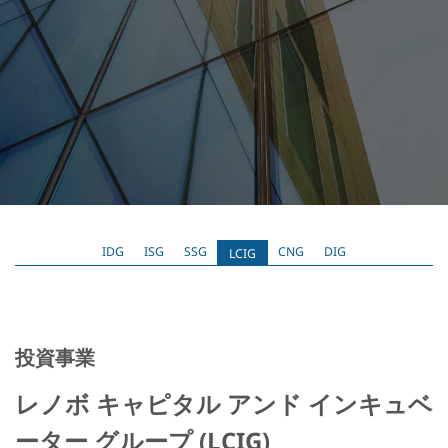
ル
テ
ク
ノ
ロ
ジ
ー
IDG
ISG
SSG
CNG
DIG
LCIG
業
界
基
投資事業
金
で
レノボ キャピタル アンド インキュベ
す
ーター グループ (LCIG)