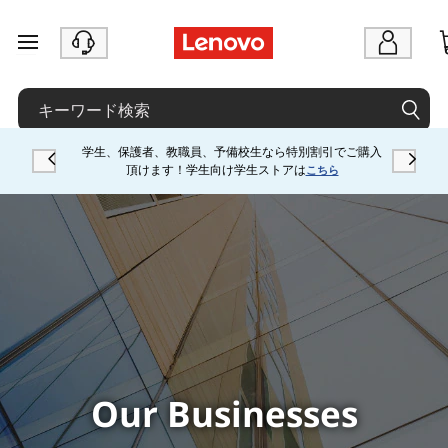
L
C
メインコンテンツにスキップする
I
G
は
学生、保護者、教職員、予備校生なら特別割引でご購入
頂けます！学生向け学生ストアは
Currently displaying item 4 of
こちら
レ
ノ
ボ
の
グ
ロ
ー
Our Businesses
バ