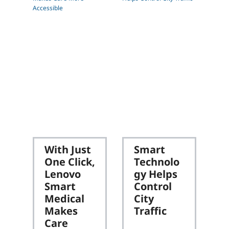
ュ
ー
テ
ィ
ン
グ
、
ビ
ッ
With Just
Smart
グ
One Click,
Technolo
Lenovo
gy Helps
デ
Smart
Control
ー
Medical
City
Makes
Traffic
タ
Care