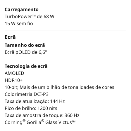
Carregamento
TurboPower™ de 68 W
15 W sem fio
Ecrã
Tamanho do ecrã
Ecrã pOLED de 6,6"
Tecnologia de ecrã
AMOLED
HDR10+
10-bit; Mais de um bilhão de tonalidades de cores
Colorimetria DCI-P3
Taxa de atualização: 144 Hz
Pico de brilho: 1200 nits
Taxa de amostra de toque: 360 Hz
®
®
Corning
Gorilla
Glass Victus™