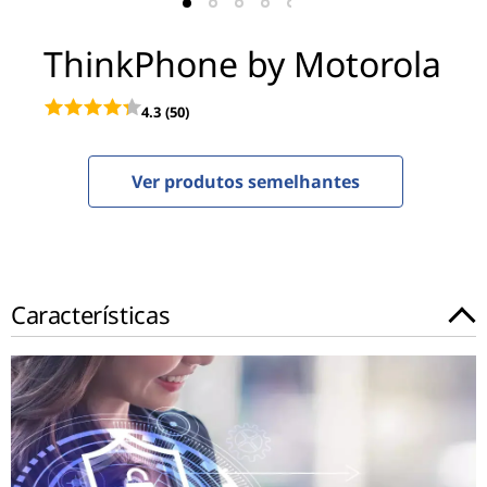
b
y
ThinkPhone by Motorola
M
4.3
(50)
o
t
Ver produtos semelhantes
o
r
Características
o
l
a