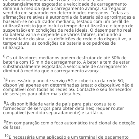
substancialmente esgotada; a velocidade de carregamento
diminui à medida que o carregamento avança. Carregador
vendido em separado em determinados mercados. Todas as
afirmações relativas à autonomia da bateria são aproximadas e
baseiam-se no utilizador mediano, testado com um perfil de
utilização misto (que inclui o tempo de utilização e o tempo de
suspensão) em condições de rede ideais. O desempenho real
da bateria varia e depende de vários fatores, incluindo a
intensidade do sinal, as definições de rede e do dispositivo, a
temperatura, as condições da bateria e os padrões de
utilização.
6
Os utilizadores medianos podem desfrutar de até 50% de
bateria com 15 min de carregamento. A bateria tem de estar
substancialmente esgotada; a velocidade de carregamento
diminui à medida que o carregamento avança.
7
É necessário plano de serviço 5G e cobertura da rede 5G;
disponível apenas em determinadas áreas; o dispositivo não é
compatível com todas as redes 5G. Contacte o seu fornecedor
de serviços para obter mais detalhes.
8
A disponibilidade varia de país para país; consulte o
fornecedor de serviços para obter detalhes; requer router
compatível (vendido separadamente) e tarifário.
9
Em comparação com o foco automático tradicional de deteção
de fases.
10
É necessária uma aplicação e um terminal de pagamento