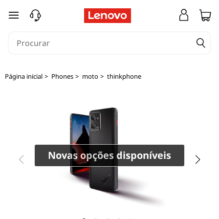
T
saltar para o conteúdo principal
h
i
n
Página inicial
>
Phones
>
moto
>
thinkphone
k
P
h
o
Novas opções disponíveis
n
e