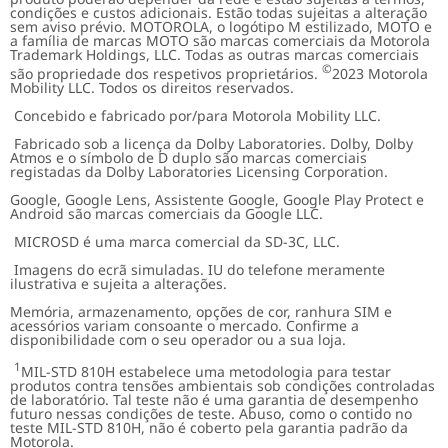
condições e custos adicionais. Estão todas sujeitas a alteração
sem aviso prévio. MOTOROLA, o logótipo M estilizado, MOTO e
a família de marcas MOTO são marcas comerciais da Motorola
Trademark Holdings, LLC. Todas as outras marcas comerciais
©
são propriedade dos respetivos proprietários.
2023 Motorola
Mobility LLC. Todos os direitos reservados.
Concebido e fabricado por/para Motorola Mobility LLC.
Fabricado sob a licença da Dolby Laboratories. Dolby, Dolby
Atmos e o símbolo de D duplo são marcas comerciais
registadas da Dolby Laboratories Licensing Corporation.
Google, Google Lens, Assistente Google, Google Play Protect e
Android são marcas comerciais da Google LLC.
MICROSD é uma marca comercial da SD-3C, LLC.
Imagens do ecrã simuladas. IU do telefone meramente
ilustrativa e sujeita a alterações.
Memória, armazenamento, opções de cor, ranhura SIM e
acessórios variam consoante o mercado. Confirme a
disponibilidade com o seu operador ou a sua loja.
1
MIL-STD 810H estabelece uma metodologia para testar
produtos contra tensões ambientais sob condições controladas
de laboratório. Tal teste não é uma garantia de desempenho
futuro nessas condições de teste. Abuso, como o contido no
teste MIL-STD 810H, não é coberto pela garantia padrão da
Motorola.