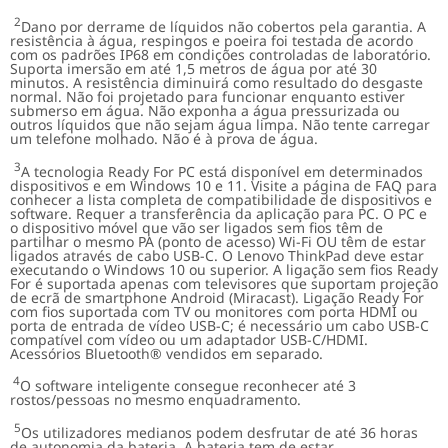
2
Dano por derrame de líquidos não cobertos pela garantia. A
resistência à água, respingos e poeira foi testada de acordo
com os padrões IP68 em condições controladas de laboratório.
Suporta imersão em até 1,5 metros de água por até 30
minutos. A resistência diminuirá como resultado do desgaste
normal. Não foi projetado para funcionar enquanto estiver
submerso em água. Não exponha a água pressurizada ou
outros líquidos que não sejam água limpa. Não tente carregar
um telefone molhado. Não é à prova de água.
3
A tecnologia Ready For PC está disponível em determinados
dispositivos e em Windows 10 e 11. Visite a página de FAQ para
conhecer a lista completa de compatibilidade de dispositivos e
software. Requer a transferência da aplicação para PC. O PC e
o dispositivo móvel que vão ser ligados sem fios têm de
partilhar o mesmo PA (ponto de acesso) Wi-Fi OU têm de estar
ligados através de cabo USB-C. O Lenovo ThinkPad deve estar
executando o Windows 10 ou superior. A ligação sem fios Ready
For é suportada apenas com televisores que suportam projeção
de ecrã de smartphone Android (Miracast). Ligação Ready For
com fios suportada com TV ou monitores com porta HDMI ou
porta de entrada de vídeo USB-C; é necessário um cabo USB-C
compatível com vídeo ou um adaptador USB-C/HDMI.
Acessórios Bluetooth® vendidos em separado.
4
O software inteligente consegue reconhecer até 3
rostos/pessoas no mesmo enquadramento.
5
Os utilizadores medianos podem desfrutar de até 36 horas
de autonomia da bateria. A bateria tem de estar