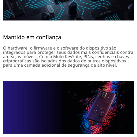
Mantido em confiança
O hardware, o firmware e o software do dispositivo são
integrados para proteger seus dados mais confidenciais contra
ameaças móveis. Com o Moto KeySafe, PINs, senhas e chaves
criptográficas são isolados dos dados de outros dispositivos
para uma camada adicional de segurança de alto nível.