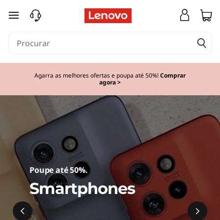
D
saltar para o conteúdo principal
e
s
c
Agarra as melhores ofertas e poupa até 50%!
Comprar
agora >
u
b
r
a
Poupe até 50%.
o
Smartphones
s