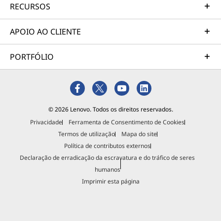
r
RECURSOS
APOIO AO CLIENTE
PORTFÓLIO
© 2026 Lenovo. Todos os direitos reservados.
Privacidade
Ferramenta de Consentimento de Cookies
Termos de utilização
Mapa do site
Política de contributos externos
Declaração de erradicação da escravatura e do tráfico de seres
humanos
Imprimir esta página