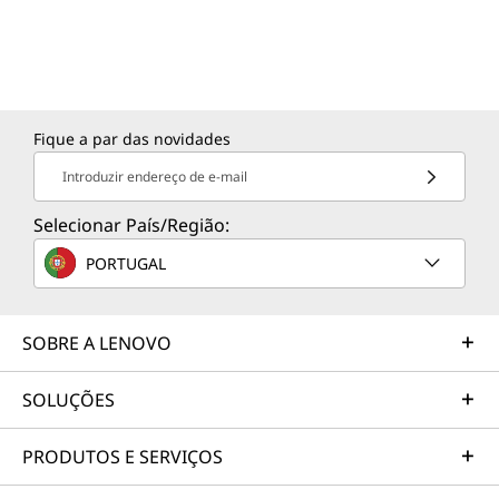
v
a
ç
Fique a par das novidades
ã
Introduzir endereço de e-mail
o
Selecionar País/Região:
PORTUGAL
e
v
SOBRE A LENOVO
a
SOLUÇÕES
l
PRODUTOS E SERVIÇOS
o