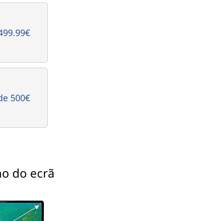
499.99€
de 500€
o do ecrã