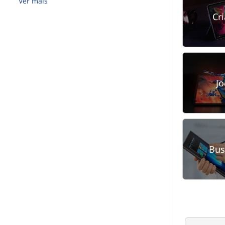
Ver mais
Cr
J
Bus