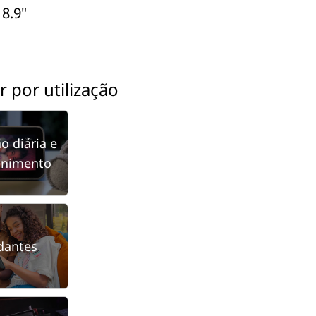
 8.9"
 por utilização
ão diária e
enimento
dantes