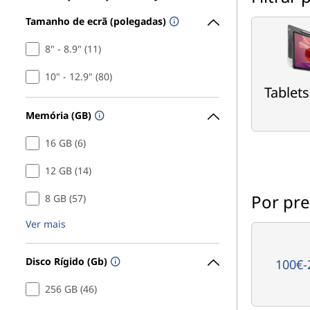
Tamanho de ecrã (polegadas)
8" - 8.9" (11)
10" - 12.9" (80)
Tablet
Memória (GB)
16 GB (6)
12 GB (14)
Por pr
8 GB (57)
Ver mais
Disco Rígido (Gb)
100€-
256 GB (46)