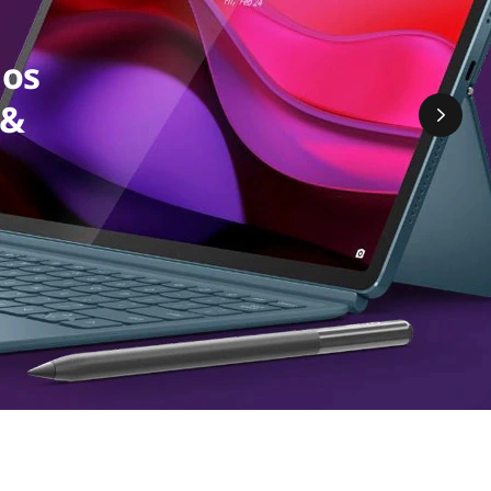
 os
 &