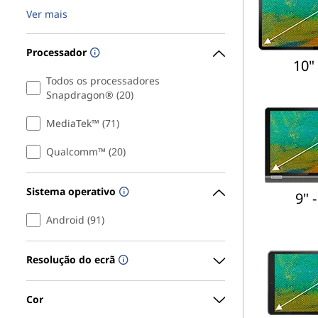
Ver mais
Processador
10" 
Todos os processadores
Snapdragon® (20)
MediaTek™ (71)
Qualcomm™ (20)
Sistema operativo
9" -
Android (91)
Resolução do ecrã
Cor