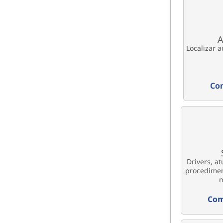
A
Localizar 
Co
Drivers, at
procedimen
m
Com