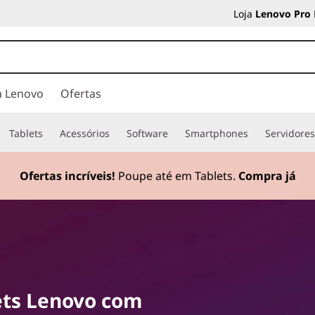
Loja
Lenovo Pro
a Lenovo
Ofertas
Tablets
Acessórios
Software
Smartphones
Servidore
nta a tua produtividade com os nossos potentes pacotes d
Currently displaying item 2 of
ets Lenovo com