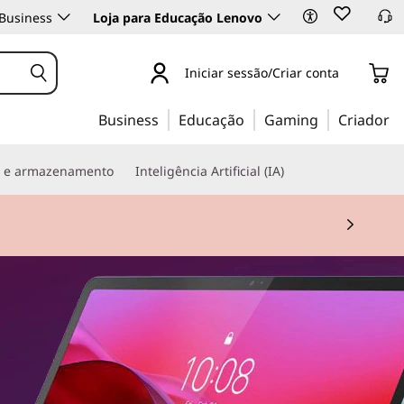
Business
Loja para Educação Lenovo
Iniciar sessão/Criar conta
Business
Educação
Gaming
Criador
s e armazenamento
Inteligência Artificial (IA)
e tablet + teclado.
Comprar agora
 2