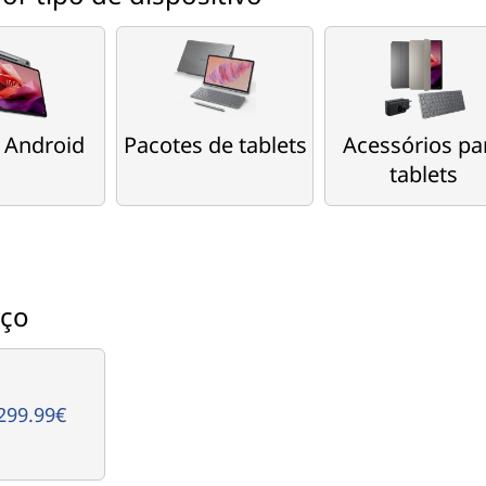
s Android
Pacotes de tablets
Acessórios pa
tablets
eço
299.99€