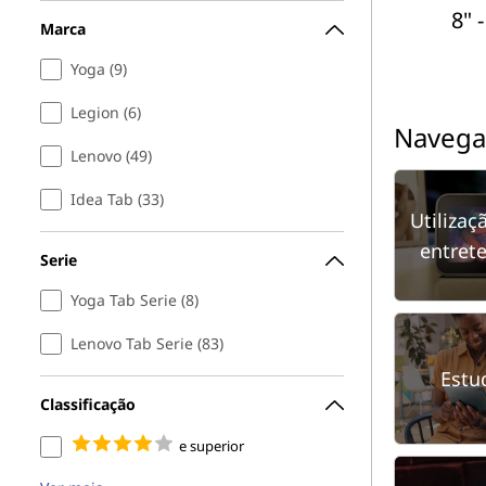
8" -
Marca
Yoga (9)
Legion (6)
Navegar
Lenovo (49)
Idea Tab (33)
Utilizaç
entret
Serie
Yoga Tab Serie (8)
Lenovo Tab Serie (83)
Estu
Classificação
e superior