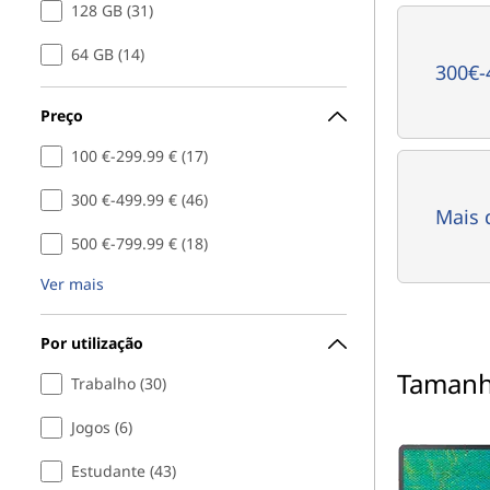
128 GB (31)
64 GB (14)
300€-
Preço
100 €-299.99 € (17)
300 €-499.99 € (46)
Mais 
500 €-799.99 € (18)
Ver mais
Por utilização
Tamanh
Trabalho (30)
Jogos (6)
Estudante (43)