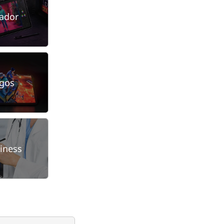
iador
ogos
iness