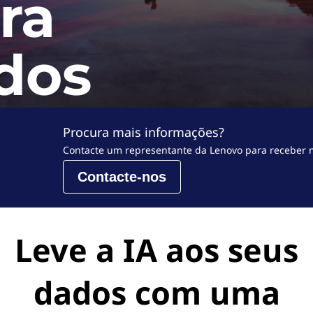
ra
o
r
dos
a
l
l
Procura mais informações?
Contacte um representante da Lenovo para receber m
Contacte-nos
Leve a IA aos seus
dados com uma