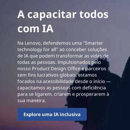
A capacitar todos
com IA
Na Lenovo, defendemos uma "Smarter
technology for all" ao conceber soluções
de IA que podem transformar as vidas de
todas as pessoas. Impulsionados pelo
nosso Product Design Office e parceiros
sem fins lucrativos globais, estamos
focados na acessibilidade desde o início —
capacitamos as pessoas com deficiência
para se ligarem, criarem e prosperarem à
sua maneira.
Explore uma IA inclusiva