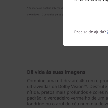
*Baseado na análise interna da Lenovo válida em 1 de agosto de 20
o Windows 10 vendidos pelos principais fabricantes de PCs com mai
Precisa de ajuda?
Dê vida às suas imagens
Combine uma nitidez até 4K com o pr
ultravívidas da Dolby Vision™. Desfru
nítida, pretos mais profundos e cores 
padrão: o verdadeiro vermelho de um a
londrino ou o azul do céu num dia de v