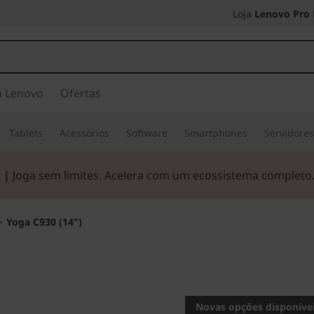
Loja
Lenovo Pro
a Lenovo
Ofertas
Tablets
Acessórios
Software
Smartphones
Servidore
 |
Joga sem limites. Acelera com um ecossistema completo
>
Yoga C930 (14")
A inovação a
Yoga 
Novas opções disponíve