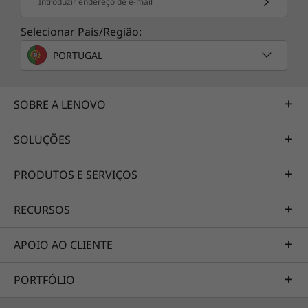
C740. Saiba mais
aqui
Introduzir endereço de e-mail
Selecionar País/Região:
*A disponibilidade varia consoante o país.
PORTUGAL
SOBRE A LENOVO
SOLUÇÕES
PRODUTOS E SERVIÇOS
RECURSOS
APOIO AO CLIENTE
PORTFÓLIO