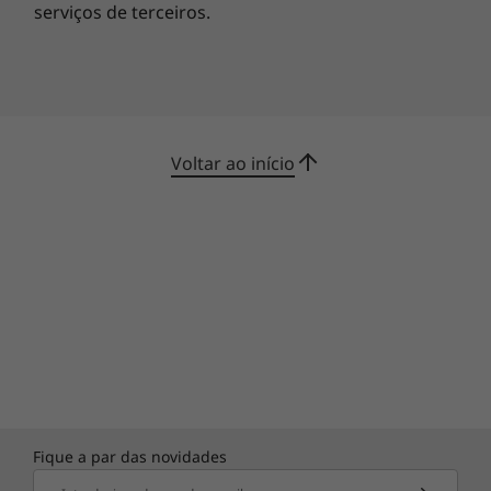
significativamente consoante as definições, a utilização e outros fatores.
serviços de terceiros.
Voltar ao início
Basta pedir
Não se levante, nós tratamos de tudo. Com a
Alexa*, basta fazer uma pergunta. Receba e
defina lembretes, encomende o jantar, oiça a
sua lista de reprodução favorita e muito mais.
Fale mais e digite menos com os microfones
Fique a par das novidades
de longo alcance de até 4 metros do Yoga