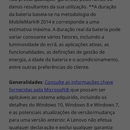
O Yoga está empenhado em proteger a sua
danos resultantes da sua utilização. **A duração
privacidade. Inicie sessão com a impressão
da bateria baseia-se na metodologia do
digital ou faça deslizar o Obturador de
MobileMark® 2014 e corresponde a uma
privacidade TrueBlock do Yoga C740 para o
estimativa máxima. A duração real da bateria pode
fechar e desfrutar da máxima tranquilidade
variar consoante vários fatores, incluindo a
quando não está a utilizar a câmara Web.
luminosidade do ecrã, as aplicações ativas, as
funcionalidades, as definições de gestão de
energia, a idade da bateria e o acondicionamento,
entre outras preferências do cliente.
Generalidades
:
Consulte as informações chave
fornecidas pela Microsoft®
que possam ser
aplicáveis ao sistema adquirido, incluindo os
detalhes do Windows 10, Windows 8 e Windows 7,
e as potenciais atualizações de versão/mudança
para uma versão anterior. A Lenovo não efetua
Mantenha-se em movimento a uma
qualquer declaração e exclui qualquer garantia