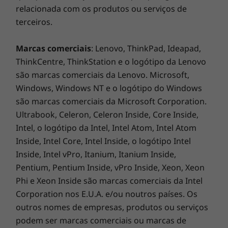
velocidade sem precedentes
relacionada com os produtos ou serviços de
Desfrute de um streaming mais fluido e ligue a
terceiros.
todos os dispositivos inteligentes que quiser
na sua casa ou navegue nos Web sites, mesmo
Marcas comerciais
: Lenovo, ThinkPad, Ideapad,
nos cafés mais concorridos, graças à
ThinkCentre, ThinkStation e o logótipo da Lenovo
conectividade WiFi 6* mais rápida de sempre.
são marcas comerciais da Lenovo. Microsoft,
Com velocidades até 9,6 Gbps, é 2,7 vezes mais
Windows, Windows NT e o logótipo do Windows
rápido do que o WiFi-5 e foi concebido para
são marcas comerciais da Microsoft Corporation.
funcionar de forma ideal nas redes
Ultrabook, Celeron, Celeron Inside, Core Inside,
congestionadas. E com até 13 horas de
Intel, o logótipo da Intel, Intel Atom, Intel Atom
duração da bateria**, pode deixar a fonte de
alimentação em casa enquanto desfruta das
Inside, Intel Core, Intel Inside, o logótipo Intel
ligações mais rápidas de sempre durante todo
Inside, Intel vPro, Itanium, Itanium Inside,
o dia.
Pentium, Pentium Inside, vPro Inside, Xeon, Xeon
Phi e Xeon Inside são marcas comerciais da Intel
*
Previsto para o final de 2019; é necessário um modem WiFi-6.
Corporation nos E.U.A. e/ou noutros países. Os
outros nomes de empresas, produtos ou serviços
**Baseado nos testes com o MobileMark 2014. A duração da bateria varia
podem ser marcas comerciais ou marcas de