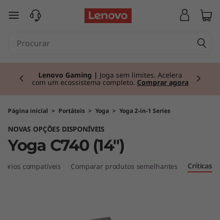
Y
saltar para o conteúdo principal
o
g
Currently displaying item 2 of 3
a
Lenovo Gaming |
Joga sem limites. Acelera
com um ecossistema completo.
Comprar agora
C
7
Página inicial
>
Portáteis
>
Yoga
>
Yoga 2-in-1 Series
NOVAS OPÇÕES DISPONÍVEIS
4
Yoga C740 (14")
0
Críticas
sórios compatíveis
Comparar produtos semelhantes
(
1