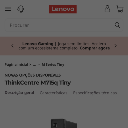
T
saltar para o conteúdo principal
h
i
Currently displaying item 2 of 3
n
Lenovo Gaming |
Joga sem limites. Acelera
com um ecossistema completo.
Comprar agora
k
C
Página inicial
>
...
>
M Series Tiny
NOVAS OPÇÕES DISPONÍVEIS
e
ThinkCentre M715q Tiny
n
Descrição geral
Características
Especificações técnicas
t
r