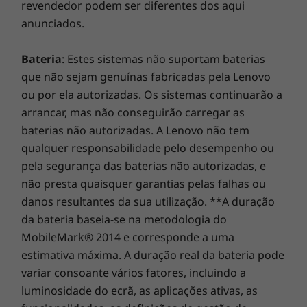
revendedor podem ser diferentes dos aqui
Fonte de alimentação (PSU)
anunciados.
Transformador de 65 W a 88%
Bateria
: Estes sistemas não suportam baterias
As especificações podem variar consoante a região.
que não sejam genuínas fabricadas pela Lenovo
ou por ela autorizadas. Os sistemas continuarão a
arrancar, mas não conseguirão carregar as
baterias não autorizadas. A Lenovo não tem
qualquer responsabilidade pelo desempenho ou
pela segurança das baterias não autorizadas, e
não presta quaisquer garantias pelas falhas ou
danos resultantes da sua utilização. **A duração
da bateria baseia-se na metodologia do
MobileMark® 2014 e corresponde a uma
estimativa máxima. A duração real da bateria pode
variar consoante vários fatores, incluindo a
luminosidade do ecrã, as aplicações ativas, as