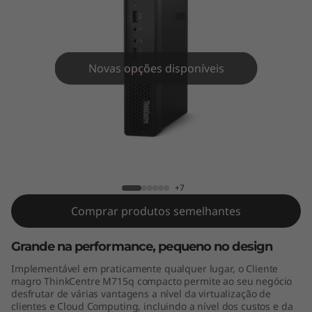
e
M
7
Novas opções disponíveis
1
5
q
ThinkCentre M715q Tiny
T
+7
i
Comprar produtos semelhantes
n
Grande na performance, pequeno no design
y
Implementável em praticamente qualquer lugar, o Cliente
magro ThinkCentre M715q compacto permite ao seu negócio
desfrutar de várias vantagens a nível da virtualização de
clientes e Cloud Computing, incluindo a nível dos custos e da