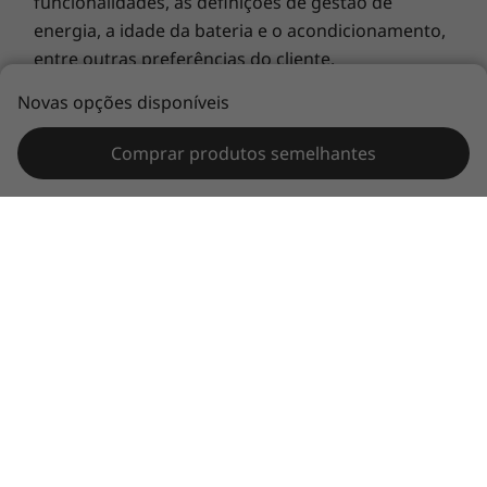
funcionalidades, as definições de gestão de
energia, a idade da bateria e o acondicionamento,
entre outras preferências do cliente.
Novas opções disponíveis
Generalidades
:
Consulte as informações chave
fornecidas pela Microsoft®
que possam ser
Comprar produtos semelhantes
aplicáveis ao sistema adquirido, incluindo os
detalhes do Windows 10, Windows 8 e Windows 7,
e as potenciais atualizações de versão/mudança
para uma versão anterior. A Lenovo não efetua
qualquer declaração e exclui qualquer garantia
relacionada com os produtos ou serviços de
terceiros.
Marcas comerciais
: Lenovo, ThinkPad, Ideapad,
ThinkCentre, ThinkStation e o logótipo da Lenovo
são marcas comerciais da Lenovo. Microsoft,
Windows, Windows NT e o logótipo do Windows