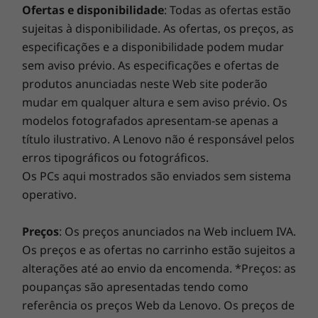
Ofertas e disponibilidade
: Todas as ofertas estão
Portas E/S frontais
O Lenovo Smart Performance irá melhorar a sua
sujeitas à disponibilidade. As ofertas, os preços, as
experiência informática! Injete mais potência no seu
2x USB 3.1 Gen 1 (1 para carregamento rápido)
especificações e a disponibilidade podem mudar
computador para obter um funcionamento fluido e
2x entradas de áudio
sem aviso prévio. As especificações e ofertas de
arranques incrivelmente rápidos. Desfrute de uma
produtos anunciadas neste Web site poderão
experiência de Internet mais rápida e fiável com
mudar em qualquer altura e sem aviso prévio. Os
Portas E/S traseiras
conectividade melhorada. Proteja o seu investimento
modelos fotografados apresentam-se apenas a
em TI com uma segurança melhorada que afasta o
3x USB 2.0
título ilustrativo. A Lenovo não é responsável pelos
adware, o malware e outras ameaças. Liberte o
USB 3.1 Gen 1
potencial de uma viagem virtual emocionante!
erros tipográficos ou fotográficos.
2x DisplayPort™
Saída em linha opcional (VGA/HDMI™/
Os PCs aqui mostrados são enviados sem sistema
DisplayPort™/Série)
operativo.
RJ45
Áudio
Preços
: Os preços anunciados na Web incluem IVA.
Os preços e as ofertas no carrinho estão sujeitos a
alterações até ao envio da encomenda. *Preços: as
Dimensões (L x P x A)
poupanças são apresentadas tendo como
179 x 34,5 x 182,9 mm/7,05" x 1,36" 7,2"
referência os preços Web da Lenovo. Os preços de