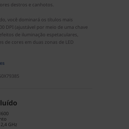
res destros e canhotos.
o, você dominará os títulos mais
00 DPI (ajustável por meio de uma chave
efeitos de iluminação espetaculares,
es de cores em duas zonas de LED
es
50X79385
luído
M600
nto
 2,4 GHz