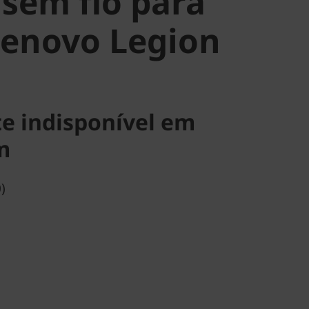
sem fio para
Lenovo Legion
e indisponível em
m
)