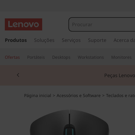
s
a
Produtos
Soluções
Serviços
Suporte
Acerca d
l
t
Ofertas
Portáteis
Desktops
Workstations
Monitores
a
r
Currently displaying item 2 of 3
p
Peças Lenovo:
a
r
a
Página inicial
>
Acessórios e Software
>
Teclados e rat
o
c
o
n
t
e