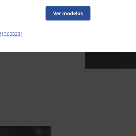
eniência do carregamento são
ogadores evitam usar ratos
Ver modelos
oferecendo até 200 horas*
até 10 horas de bateria,
213665231
utos através da porta