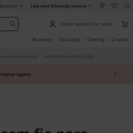
Business
Loja para Educação Lenovo
Iniciar sessão/Criar conta
Business
Educação
Gaming
Criador
s e armazenamento
Inteligência Artificial (IA)
omprar agora