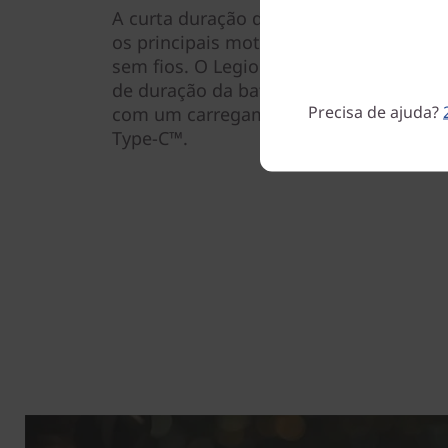
A curta duração da bateria e a inconv
os principais motivos pelos quais os j
sem fios. O Legion M600 muda o jogo, 
de duração da bateria, quando cheia, e 
Precisa de ajuda?
com um carregamento rápido de 10 min
Type-C™.