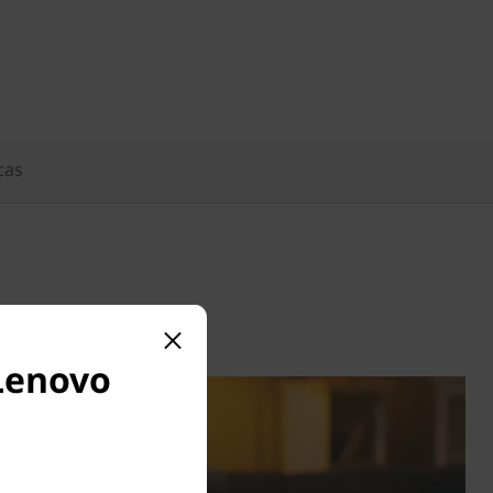
cas
 Lenovo