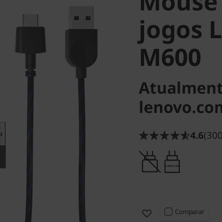
Mouse 
jogos 
M600
Atualment
lenovo.co
4.6
(300
0.8W-2.5W
Comparar