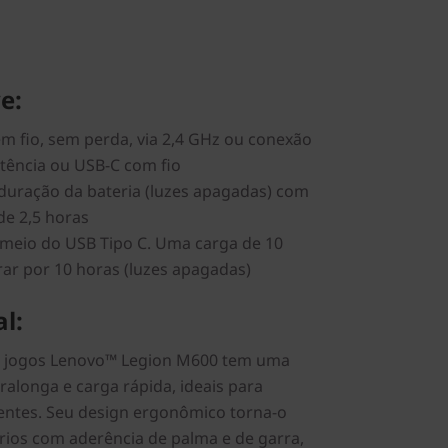
e:
m fio, sem perda, via 2,4 GHz ou conexão
atência ou USB-C com fio
 duração da bateria (luzes apagadas) com
de 2,5 horas
 meio do USB Tipo C. Uma carga de 10
ar por 10 horas (luzes apagadas)
l:
a jogos Lenovo™ Legion M600 tem uma
ralonga e carga rápida, ideais para
entes. Seu design ergonômico torna-o
rios com aderência de palma e de garra,