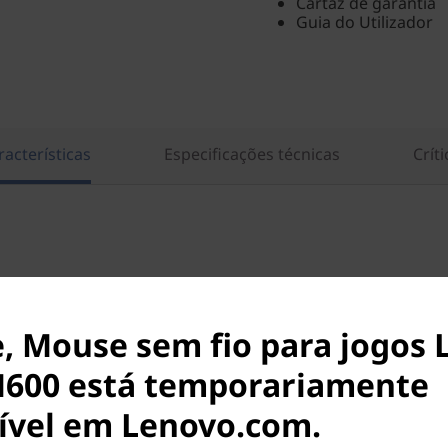
Cartaz de garantia
Guia do Utilizador
racterísticas
Especificações técnicas
Críti
, Mouse sem fio para jogos
M600 está temporariamente
ível em Lenovo.com.