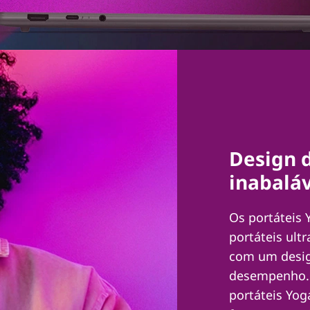
Design 
inabalá
Os portáteis 
portáteis ult
com um design
desempenho. N
portáteis Yog