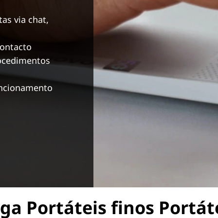
as via chat,
contacto
rocedimentos
funcionamento
ga Portáteis finos
Portát