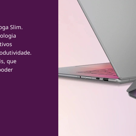
oga Slim.
ologia
tivos
rodutividade.
is, que
poder