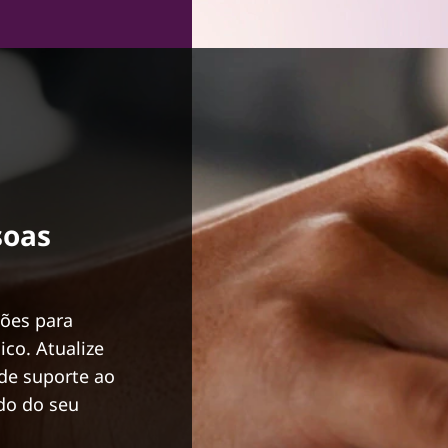
soas
ões para
co. Atualize
de suporte ao
ido do seu