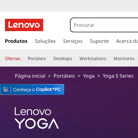
L
e
n
s
a
Produtos
Soluções
Serviços
Suporte
Acerca d
o
l
t
v
Ofertas
Portáteis
Desktops
Workstations
Monitores
a
r
o
p
Página inicial
>
Portáteis
>
Yoga
>
Yoga S Series
a
Y
r
a
o
o
c
g
o
n
a
t
e