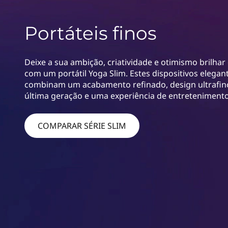
S
ú
l
d
Portáteis finos
o
i
p
r
m
Deixe a sua ambição, criatividade e otimismo brilha
i
com um portátil Yoga Slim. Estes dispositivos elegant
n
l
combinam um acabamento refinado, design ultrafi
c
última geração e uma experiência de entretenimento
i
a
p
a
COMPARAR SÉRIE SLIM
p
l
t
o
p
s