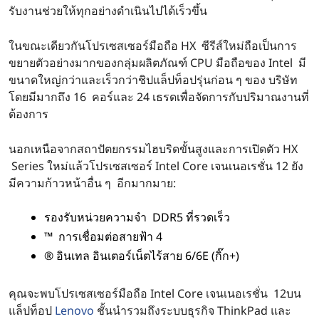
l
รับงานช่วยให้ทุกอย่างดําเนินไปได้เร็วขึ้น
C
ในขณะเดียวกันโปรเซสเซอร์มือถือ HX ซีรีส์ใหม่ถือเป็นการ
o
ขยายตัวอย่างมากของกลุ่มผลิตภัณฑ์ CPU มือถือของ Intel มี
ขนาดใหญ่กว่าและเร็วกว่าชิปแล็ปท็อปรุ่นก่อน ๆ ของ บริษัท
r
โดยมีมากถึง 16 คอร์และ 24 เธรดเพื่อจัดการกับปริมาณงานที่
ต้องการ
e
นอกเหนือจากสถาปัตยกรรมไฮบริดขั้นสูงและการเปิดตัว HX
รุ่
Series ใหม่แล้วโปรเซสเซอร์ Intel Core เจนเนอเรชั่น 12 ยัง
มีความก้าวหน้าอื่น ๆ อีกมากมาย:
น
รองรับหน่วยความจํา DDR5 ที่รวดเร็ว
ที่
™ การเชื่อมต่อสายฟ้า 4
® อินเทล อินเตอร์เน็ตไร้สาย 6/6E (กิ๊ก+)
1
2
คุณจะพบโปรเซสเซอร์มือถือ Intel Core เจนเนอเรชั่น 12บน
แล็ปท็อป
Lenovo
ชั้นนํารวมถึงระบบธุรกิจ ThinkPad และ