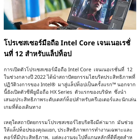
ร์
มื
อ
โปรเซสเซอร์มือถือ Intel Core เจนเนอเรชั่
นที่ 12 สําหรับแล็ปท็อป
ถื
การเปิดตัวโปรเซสเซอร์มือถือ Intel Core เจนเนอเรชั่นที่ 12
อ
ในช่วงกลางปี 2022 ได้นําสถาปัตยกรรมไฮบริดประสิทธิภาพที่
ปฏิวัติวงการของ Intel® มาสู่แล็ปท็อปเป็นครั้งแรก™ นอกจาก
I
นี้ยังเปิดตัวซีพียูมือถือ HX Series ตัวแรกของบริษัท ซึ่งนํา
เสนอประสิทธิภาพระดับเดสก์ท็อปสําหรับครีเอเตอร์และนักเล่น
n
เกมที่ต้องเดินทาง
t
เหตุใดสถาปัตยกรรมโปรเซสเซอร์ไฮบริดจึงมีค่ามาก มันช่วย
e
ให้แล็ปท็อปของคุณแยก, ประสิทธิภาพการทํางานเฉพาะและ
คอร์ที่มีประสิทธิภาพ. แต่ละงานจะไปที่แกนหลักที่ดีที่สุดสําห