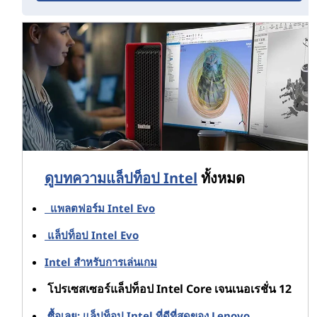
ชิป HX ซีรีส์ครอบคลุมตระกูล Core i5, Core i7 และ Core i9
ของ Intel และปลดล็อคได้ทันทีจากกล่อง ในความเป็นจริง
Intel กล่าวว่า HX Series เป็นซีพียูตระกูลแรกของ
อุตสาหกรรมพีซีที่ทุกรุ่นถูกปลดล็อคและโอเวอร์คล็อกได้
โปรเซสเซอร์มือถือ Intel Core เจนเนอเรชั่น
12 — คุณสมบัติเพิ่มเติม
แน่นอนว่าความก้าวหน้าในโปรเซสเซอร์มือถือ Intel® Core
™ เจนเนอเรชั่น 12 นั้นเหนือกว่าการเปิดตัว HX Series ซีพียู
ดูบทความแล็ปท็อป Intel
ทั้งหมด
12 th Gen Core ทั้งหมดของ Intel กําลังดึงดูดความสนใจ:
แพลตฟอร์ม Intel Evo
ชิป Gen H Series
รุ่น
ที่ 12 ในเวิร์กสเตชันแล็ปท็อประ
แล็ปท็อป Intel Evo
ดับไฮเอนด์มีมากถึง 14 คอร์—เพิ่มกราฟิกแยกสําหรับ
งานวิดีโอระดับมืออาชีพหรือการเล่นเกม
Intel สําหรับการเล่นเกม
ซีพียู Gen U Series
รุ่นที่ 12
เหมาะอย่างยิ่ง
สําหรับ
โปรเซสเซอร์แล็ปท็อป Intel Core เจนเนอเรชั่น 12
แล็ปท็อปที่บางที่สุดได้ถึง 10 คอร์ ทําให้เหมาะสําหรับ
การทํางานขณะเดินทาง (หรือสนุก)
ซื้อเลย: แล็ปท็อป Intel ที่ดีที่สุดของ Lenovo