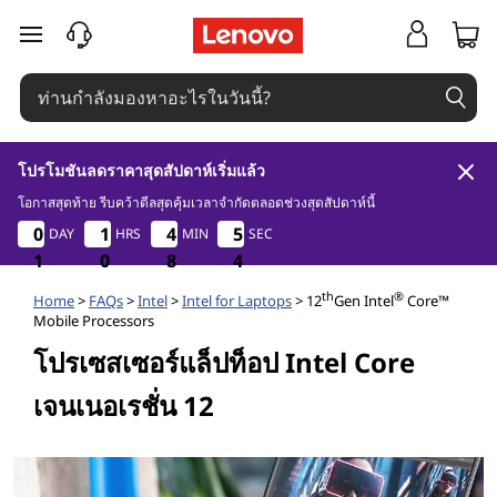
โ
ข้ามไปที่เนื้อหาหลัก
ป
ร
โปรโมชันลดราคาสุดสัปดาห์เริ่มแล้ว
เ
โอกาสสุดท้าย รีบคว้าดีลสุดคุ้มเวลาจำกัดตลอดช่วงสุดสัปดาห์นี้
1
0
8
4
0
0
0
0
1
1
1
1
4
4
4
4
5
5
5
5
DAY
HRS
MIN
SEC
ซ
1
1
1
0
0
0
8
8
8
3
4
3
ส
th
®
Home
>
FAQs
>
Intel
>
Intel for Laptops
> 12
Gen Intel
Core™
Mobile Processors
เ
โปรเซสเซอร์แล็ปท็อป Intel Core
เจนเนอเรชั่น 12
ซ
อ