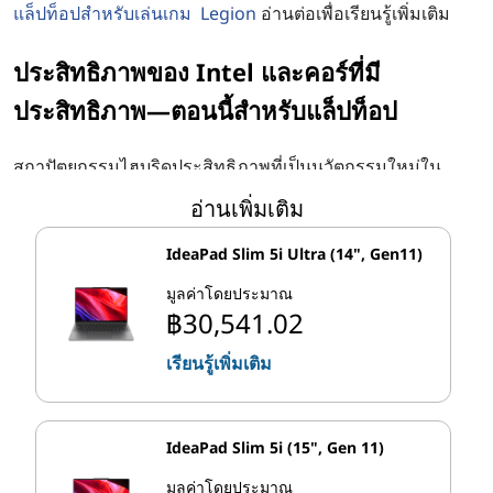
สํ
แล็ปท็อปสําหรับเล่นเกม Legion
อ่านต่อเพื่อเรียนรู้เพิ่มเติม
า
ประสิทธิภาพของ Intel และคอร์ที่มี
ประสิทธิภาพ—ตอนนี้สําหรับแล็ปท็อป
ห
สถาปัตยกรรมไฮบริดประสิทธิภาพที่เป็นนวัตกรรมใหม่ใน
รั
โปรเซสเซอร์มือถือ Intel® Core ™ เจนเนอเรชั่น 12 นั้นมี
อ่านเพิ่มเติม
เฉพาะในซีพียูเดสก์ท็อปเท่านั้น ชิปแต่ละตัวได้รับการออกแบบ
บ
มาเพื่อให้งานที่มีความต้องการสูงสามารถไปที่คอร์พิเศษ
IdeaPad Slim 5i Ultra (14", Gen11)
ประเภทหนึ่งในขณะที่คําขอที่ง่ายกว่าจะไปที่คอร์ต่างๆที่ปรับ
แ
มูลค่าโดยประมาณ
ให้เหมาะสมสําหรับงานดังกล่าว:
฿30,541.02
ล็
คอร์ประสิทธิภาพ (P-cores):
P-cores สร้างขึ้นเพื่อจัด
เรียนรู้เพิ่มเติม
การกับคําขอแบบเธรดเดียวและเธรดเบาๆ ที่เก็บไว้ภาย
ในคอร์เดียวได้ดีที่สุด (เทียบกับการแชร์ในหลายๆ คอร์)
ป
คอร์ที่มีประสิทธิภาพ (E-cores):
E-cores สร้างขึ้นเพื่อ
IdeaPad Slim 5i (15", Gen 11)
จัดการคําขอที่แบ่งออกเป็นหลายเธรดได้อย่างง่ายดาย
ท็
เพื่อการประมวลผลที่รวดเร็วยิ่งขึ้นในหลายคอร์แม้ใน
มูลค่าโดยประมาณ