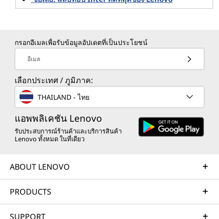
โปรเซสเซอร์ Gen P Series
รุ่นที่ 12 มอบสิ่งที่ดีที่สุด
ของทั้งสองโลกเพื่อประสิทธิภาพและความคล่องตัวใน
เวิร์กสเตชันแล็ปท็อปขนาดเล็ก
กรอกอีเมลเพื่อรับข้อมูลอัปเดตที่เป็นประโยชน์
นอกจากนี้โปรเซสเซอร์เหล่านี้ยังมีคุณสมบัติที่ขยายไปไกลกว่า
อีเมล
สถาปัตยกรรมไฮบริดที่เป็นนวัตกรรมใหม่ ไฮไลท์รวมถึง:
เลือกประเทศ / ภูมิภาค:
แกนและเธรด:
รับสูงสุด 16 คอร์ (8 P-core และ 8 E-
THAILAND - ไทย
core) และ 24 เธรดเพื่อประสิทธิภาพเมื่อคุณต้องการ
แบนด์วิดท์:
คุณสามารถเข้าถึงเลน PCIe 5.0 ได้ 16 เลน
แอพพลิเคชัน Lenovo
ซึ่งเป็นเลนล่าสุดที่มีให้ใช้งานเมื่อเปิดตัว เพื่อการถ่าย
รับประสบการณ์ร้านค้าและบริการสินค้า
โอนไฟล์ขนาดใหญ่ที่รวดเร็ว
Lenovo ทั้งหมด ในที่เดียว
รองรับหน่วยความจํา:
รองรับทั้งหน่วยความจํา DDR5
และ DDR4 รวมถึงความสามารถรหัสแก้ไขข้อผิด
ABOUT LENOVO
พลาด (ECC)
WiFi ความเร็วสูง:
พร้อมใช้งานกับ Intel® WiFi 6/6E
PRODUCTS
(Gig+),3 ให้ช่องสัญญาณความเร็วสูงมากขึ้นและเวลา
แฝงที่ต่ํากว่า
SUPPORT