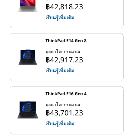
ปริมาณมาก
฿42,818.23
อ
เรียนรู้เพิ่มเติม
สถาปัตยกรรมไฮบริดนี้เหมาะอย่างยิ่งสําหรับมัลติทาสเกอร์
ป
สมัยใหม่ โดยจัดสรรพลังงาน CPU เพิ่มเติมให้กับงานที่สําคัญ
ที่สุดของคุณในขณะที่จัดการงานเบื้องหลังที่อื่น แต่สิ่งที่แน่นอ
นทําให้งานที่เหมาะสมไปที่แกนที่เหมาะสมทุกครั้ง?
ThinkPad E14 Gen 8
มูลค่าโดยประมาณ
1
® Intel Thread Director 5.0
ก้าวไปไกลกว่าตัวกําหนด
฿42,917.23
ตารางเวลางานระบบปฏิบัติการมาตรฐานโดยการตรวจสอบ
เรียนรู้เพิ่มเติม
และวิเคราะห์ประสิทธิภาพแบบเรียลไทม์ มันส่งเธรด
แอปพลิเคชันแต่ละอันไปยังคอร์ที่ดีที่สุดในแต่ละช่วงเวลาโดย
ดึงประสิทธิภาพสูงสุดจากพลังงานแต่ละวัตต์ที่ใช้ซึ่งเป็นความ
ก้าวหน้าครั้งใหญ่สําหรับผู้ใช้แล็ปท็อปที่พึ่งพาแบตเตอรี่
ThinkPad E16 Gen 4
มูลค่าโดยประมาณ
โปรเซสเซอร์ Intel ใหม่สําหรับแล็ปท็อป: ซี
฿43,701.23
รีส์ HX
เรียนรู้เพิ่มเติม
มีชุดโปรเซสเซอร์มือถือ Intel® Core™ ที่แตกต่างกันเสมอซึ่ง