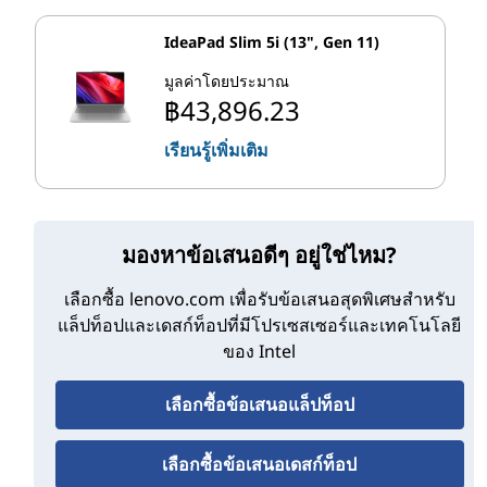
แต่ละชุดได้รับการออกแบบให้ทํางานได้ดีที่สุดในแล็ปท็อปที่
IdeaPad Slim 5i (13", Gen 11)
แตกต่างกัน U Series เหมาะอย่างยิ่งสําหรับรุ่นที่บางมาก P
Series มอบประสิทธิภาพพิเศษสําหรับเวิร์กสเตชันเคลื่อนที่น้ํา
มูลค่าโดยประมาณ
หนักเบา ในขณะที่ H Series ขับเคลื่อนเวิร์กสเตชันเคลื่อนที่
฿43,896.23
ขั้นสูงและแล็ปท็อปสําหรับเล่นเกม
เรียนรู้เพิ่มเติม
และด้วยการเปิดตัวโปรเซสเซอร์ 12th Gen Core สําหรับ
แล็ปท็อป Intel ได้เปิดตัวซีพียูมือถือที่ทรงพลังกว่าที่เรียกว่า HX
Series โปรเซสเซอร์ HX Series นําเสนอสิ่งที่ Intel เรียกว่า
มองหาข้อเสนอดีๆ อยู่ใช่ไหม?
"ประสิทธิภาพระดับเดสก์ท็อป" ดังนั้นจึงเหมาะสําหรับผู้ใช้
ระดับสูงและนักเล่นเกมที่มีการแข่งขันสูงซึ่งจนถึงขณะนี้ได้
เลือกซื้อ lenovo.com เพื่อรับข้อเสนอสุดพิเศษสําหรับ
พึ่งพาหอคอยและพีซีขนาดใหญ่อื่น ๆ
แล็ปท็อปและเดสก์ท็อปที่มีโปรเซสเซอร์และเทคโนโลยี
ของ Intel
โปรเซสเซอร์ HX Series ดีแค่ไหน? ในการประกาศรุ่นที่ 12
Intel ประกาศว่าชิป HX Series มอบประสิทธิภาพที่ดีขึ้น 64%
เลือกซื้อข้อเสนอแล็ปท็อป
สําหรับปริมาณงานแบบมัลติเธรด2 เมื่อเทียบกับชิป Intel ที่
เทียบเคียงได้ก่อนหน้านี้ นั่นเป็นการก้าวกระโดดครั้งใหญ่
เลือกซื้อข้อเสนอเดสก์ท็อป