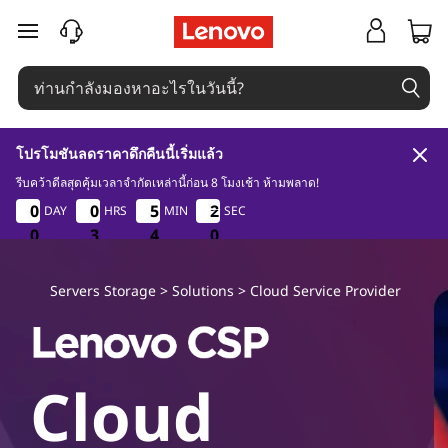
L
ข้ามไปที่เนื้อหาหลัก
e
n
o
โปรโมชันลดราคาดึกคืนนี้เริ่มแล้ว
v
รีบคว้าดีลสุดคุ้มเวลาจำกัดเหล่านี้ก่อน 8 โมงเช้า ห้ามพลาด!
0
3
4
0
0
0
0
0
0
0
0
5
5
5
5
1
1
DAY
HRS
MIN
SEC
9
1
1
8
o
0
0
0
3
3
3
4
4
4
8
9
C
Servers Storage
>
Solutions
>
Cloud Service Provider
l
o
Cloud
u