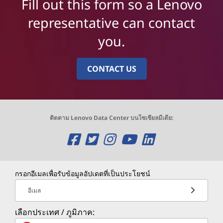
Fill out this form so a Lenovo
representative can contact
you.
CONTACT US
ติดตาม Lenovo Data Center บนโซเชียลมีเดีย:
เ
เ
เ
เ
เ
ปิ
ปิ
ปิ
ปิ
ปิ
กรอกอีเมลเพื่อรับข้อมูลอัปเดตที่เป็นประโยชน์
ด
ด
ด
ด
ด
อีเมล
ห
ห
ห
ห
ห
เลือกประเทศ / ภูมิภาค: