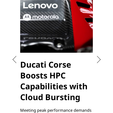
Ducati Corse
Sta
Boosts HPC
the
Capabilities with
to 
Cloud Bursting
Enablin
sensiti
Meeting peak performance demands
applica