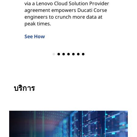
via a Lenovo Cloud Solution Provider
by Leno
agreement empowers Ducati Corse
Learn 
engineers to crunch more data at
peak times.
See How
บริการ