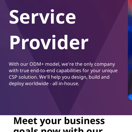
d
Service
S
e
Provider
r
v
i
With our ODM+ model, we're the only company
with true end-to-end capabilities for your unique
c
CSP solution. We'll help you design, build and
deploy worldwide - all in-house.
e
P
r
Meet your business
o
goals now with our