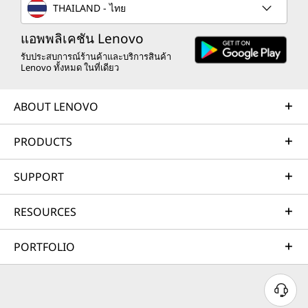
น้
น้
น้
น้
น้
THAILAND - ไทย
า
า
า
า
า
แอพพลิเคชัน Lenovo
รับประสบการณ์ร้านค้าและบริการสินค้า
ต่
ต่
ต่
ต่
ต่
Lenovo ทั้งหมด ในที่เดียว
า
า
า
า
า
ABOUT LENOVO
ง
ง
ง
ง
ง
PRODUCTS
ใ
ใ
ใ
ใ
ใ
ห
ห
ห
ห
ห
SUPPORT
ม่
ม่
ม่
ม่
ม่
RESOURCES
สำ
สำ
สำ
สำ
สำ
PORTFOLIO
ห
ห
ห
ห
ห
รั
รั
รั
รั
รั