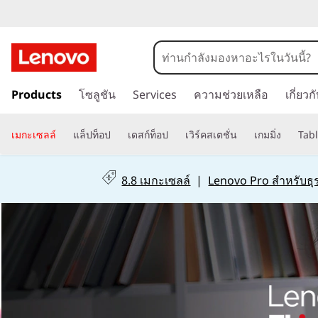
เ
ด
ข้
ส
Products
โซลูชัน
Services
ความช่วยเหลือ
เกี่ยว
า
ม
ก์
ไ
เมกะเซลล์
แล็ปท็อป
เดสก์ท็อป
เวิร์คสเตชั่น
เกมมิ่ง
Tabl
ป
ท็
ที่
8.8 เมกะเซลล์
|
Lenovo Pro สำหรับธุร
เ
อ
นื้
อ
ป
ห
า
L
ห
e
ลั
ก