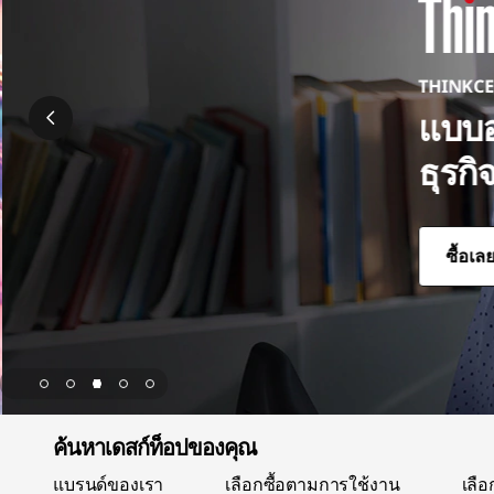
n
o
THINKCE
v
แบบอ
o
ธุรก
ซื้อเลย
page hero 3/5 แบบออลอินวันดีไซน์เพรียวบางสำหรับทุกงานธุรก
ค้นหาเดสก์ท็อปของคุณ
แบรนด์ของเรา
เลือกซื้อตามการใช้งาน
เลื