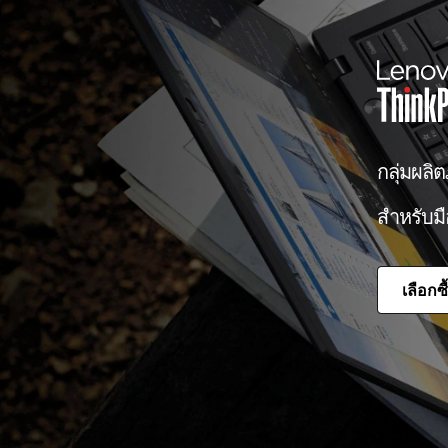
เ
วิ
ร์
กลุ่มผลิ
ก
สำหรับม
ส
เ
เลือกซ
ต
ชั
น