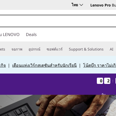
ไทย
Lenovo Pro
Bu
กับ LENOVO
Deals
ets
จอภาพ
อุปกรณ์
ซอฟต์แวร์
Support & Solutions
AI
กิจ
|
เดือนแห่งเวิร์กสเตชันสำหรับนักเรียนี
|
โน้ตบุ๊ก ราคาไม่เ
0
0
0
0
2
2
2
2
:
วัน