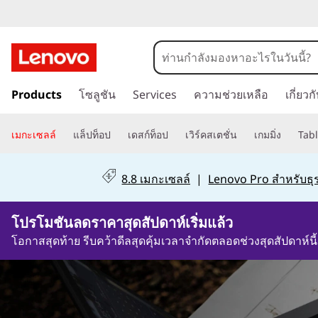
ค
อ
ข้
ม
Products
โซลูชัน
Services
ความช่วยเหลือ
เกี่ยว
า
ม
พิ
ไ
เมกะเซลล์
แล็ปท็อป
เดสก์ท็อป
เวิร์คสเตชั่น
เกมมิ่ง
Tabl
ป
ว
ที่
8.8 เมกะเซลล์
|
Lenovo Pro สำหรับธุร
เ
เ
นื้
2วัน7ชั่วโมง1นาที24วินาที
โปรโมชันลดราคาสุดสัปดาห์เริ่มแล้ว
อ
ต
ห
โอกาสสุดท้าย รีบคว้าดีลสุดคุ้มเวลาจำกัดตลอดช่วงสุดสัปดาห์นี้
า
อ
ห
ลั
ร์
ก