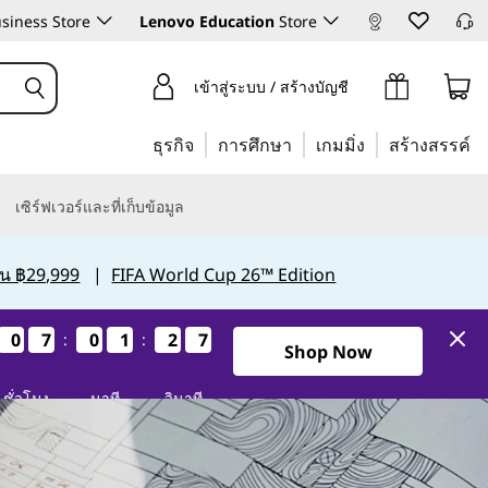
siness Store
Lenovo Education
Store
เข้าสู่ระบบ / สร้างบัญชี
ธุรกิจ
การศึกษา
เกมมิ่ง
สร้างสรรค์
เซิร์ฟเวอร์และที่เก็บข้อมูล
กิน ฿29,999
|
FIFA World Cup 26™ Edition
0
0
0
0
7
7
7
7
0
0
0
0
1
1
1
1
2
2
2
2
5
4
:
:
4
5
Shop Now
ชั่วโมง
นาที
วินาที