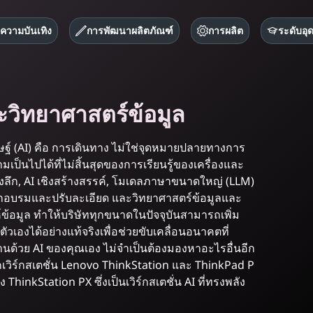
ะความบันเทิง
การพัฒนาผลิตภัณฑ์
การผลิต
ระดับอุ
ะวิทยาศาสตร์ข้อมูล
ฐ์ (AI) คือ การเดินทาง ไม่ใช่จุดหมายปลายทางการ
ามเป็นไปได้ที่ไม่สิ้นสุดของการเรียนรู้ของเครื่องและ
ชิงลึก, AI เชิงสร้างสรรค์, โมเดลภาษาขนาดใหญ่ (LLM)
กอบรมและปรับละเอียด และวิทยาศาสตร์ข้อมูลและ
์ข้อมูล ทำให้บริษัททุกขนาดในปัจจุบันสามารถเพิ่ม
วเองได้อย่างแท้จริงเพื่อช่วยขับเคลื่อนอนาคตที่
านด้วย AI ของคุณเอง ไม่จำเป็นต้องมองหาอะไรอื่นอีก
เวิร์กสเตชั่น Lenovo ThinkStation และ ThinkPad P
 ThinkStation PX ซึ่งเป็นเวิร์กสเตชั่น AI ที่ทรงพลัง