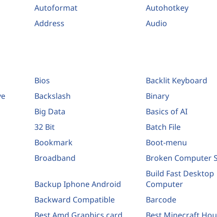
Autoformat
Autohotkey
Address
Audio
Bios
Backlit Keyboard
ve
Backslash
Binary
Big Data
Basics of AI
32 Bit
Batch File
Bookmark
Boot-menu
Broadband
Broken Computer 
Build Fast Desktop
Backup Iphone Android
Computer
Backward Compatible
Barcode
Best Amd Graphics card
Best Minecraft Ho