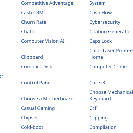
Competitive Advantage
System
Cash CRM
Cash Flow
Churn Rate
Cybersecurity
Chatpt
Citation Generator
Computer Vision AI
Caps Lock
Color Laser Printer
Clipboard
Home
Compact Disk
Computer Crime
or
Control Panel
Core i3
Choose Mechanical
Choose a Motherboard
Keyboard
Casual Gaming
Ccfl
Chipset
Clipping
Cold-boot
Compilation