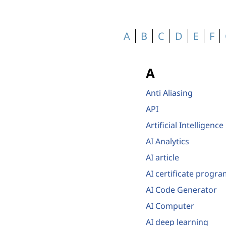
A
B
C
D
E
F
A
Anti Aliasing
API
Artificial Intelligence
AI Analytics
AI article
AI certificate progr
AI Code Generator
AI Computer
AI deep learning