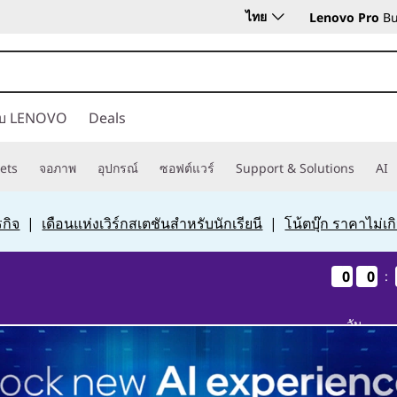
ไทย
Lenovo Pro
Bu
กับ LENOVO
Deals
ets
จอภาพ
อุปกรณ์
ซอฟต์แวร์
Support & Solutions
AI
กิจ
|
เดือนแห่งเวิร์กสเตชันสำหรับนักเรียนี
|
โน้ตบุ๊ก ราคาไม่เ
0
0
0
0
0
0
0
0
:
วัน