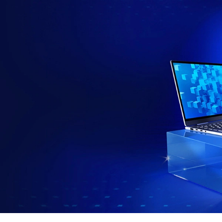
เ
ท
ค
นิ
ค