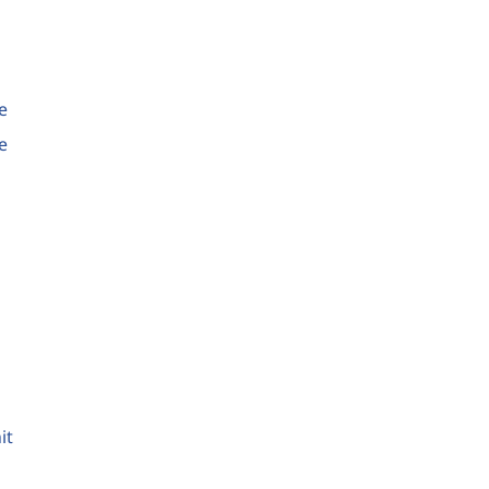
e
e
it