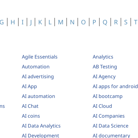
G
H
I
J
K
L
M
N
O
P
Q
R
S
T
Agile Essentials
Analytics
Automation
AB Testing
AI advertising
AI Agency
AI App
AI apps for android
AI automation
AI bootcamp
ams
AI Chat
AI Cloud
AI coins
AI Companies
AI Data Analytics
AI Data Science
AI Development
AI documentary