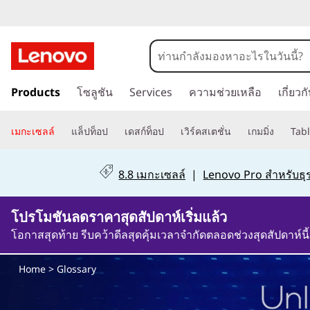
ข้
อ
ข้
กำ
Products
โซลูชัน
Services
ความช่วยเหลือ
เกี่ยว
า
ม
ห
ไ
เมกะเซลล์
แล็ปท็อป
เดสก์ท็อป
เวิร์คสเตชั่น
เกมมิ่ง
Tabl
ป
น
ที่
8.8 เมกะเซลล์
|
Lenovo Pro สำหรับธุร
เ
ด
นื้
โปรโมชันลดราคาสุดสัปดาห์เริ่มแล้ว
อ
ท
ห
โอกาสสุดท้าย รีบคว้าดีลสุดคุ้มเวลาจำกัดตลอดช่วงสุดสัปดาห์นี้
า
า
ห
Home
> Glossary
ลั
ง
ก