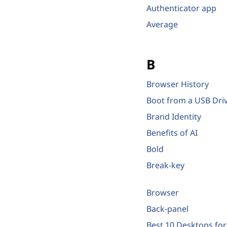
Authenticator app
Average
B
Browser History
Boot from a USB Dri
Brand Identity
Benefits of AI
Bold
Break-key
Browser
Back-panel
Best 10 Desktops for