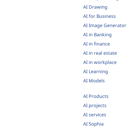
AI Drawing
AI for Business
AI Image Generator
AI in Banking
AI in finance
AI in real estate
AI in workplace
AI Learning
AI Models
AI Products
AI projects
AI services
AI Sophia