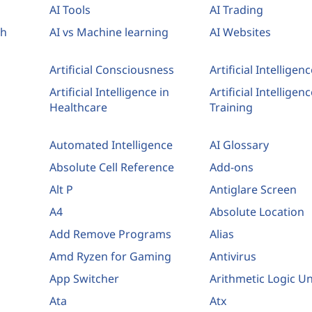
AI Tools
AI Trading
ch
AI vs Machine learning
AI Websites
Artificial Consciousness
Artificial Intelligenc
Artificial Intelligence in
Artificial Intelligenc
Healthcare
Training
Automated Intelligence
AI Glossary
Absolute Cell Reference
Add-ons
Alt P
Antiglare Screen
A4
Absolute Location
Add Remove Programs
Alias
Amd Ryzen for Gaming
Antivirus
App Switcher
Arithmetic Logic Un
Ata
Atx