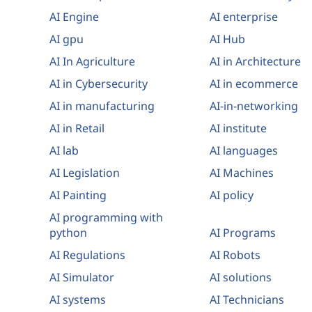
AI Engine
AI enterprise
AI gpu
AI Hub
AI In Agriculture
AI in Architecture
AI in Cybersecurity
AI in ecommerce
AI in manufacturing
AI-in-networking
AI in Retail
AI institute
AI lab
AI languages
AI Legislation
AI Machines
AI Painting
AI policy
AI programming with
python
AI Programs
AI Regulations
AI Robots
AI Simulator
AI solutions
AI systems
AI Technicians