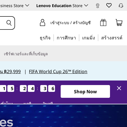
siness Store
Lenovo Education
Store
เข้าสู่ระบบ / สร้างบัญชี
ธุรกิจ
การศึกษา
เกมมิ่ง
สร้างสรรค์
เซิร์ฟเวอร์และที่เก็บข้อมูล
กิน ฿29,999
|
FIFA World Cup 26™ Edition
1
1
1
1
5
5
5
5
2
2
2
2
4
4
4
4
3
3
3
3
4
3
4
3
:
:
0วัน15ชั่วโมง24นาที33วินาที
Shop Now
ชั่วโมง
นาที
วินาที