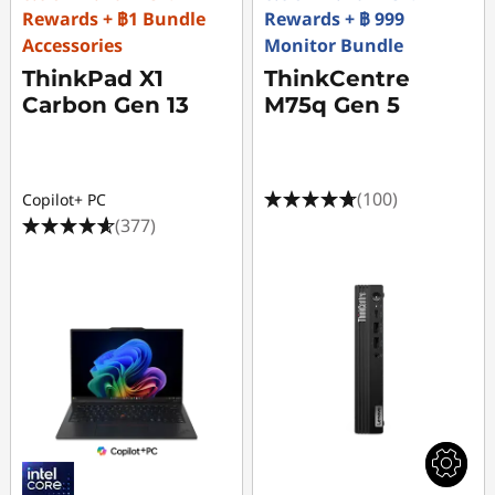
Rewards + ฿1 Bundle
Rewards + ฿ 999
Accessories
Monitor Bundle
ThinkPad X1
ThinkCentre
Carbon Gen 13
M75q Gen 5
(100)
Copilot+ PC
(377)