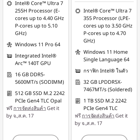
88SALETH
Intel® Core™ Ultra 7
ใช้ eCoupon :
255H Processor (E-
Intel® Core™ Ultra 7
88SALETH
cores up to 4.40 GHz
355 Processor (LPE-
P-cores up to 5.10
cores up to 3.50 GHz
GHz)
P-cores up to 4.70
GHz)
Windows 11 Pro 64
Windows 11 Home
Integrated Intel®
Single Language 64
Arc™ 140T GPU
กราฟิก Intel® ในตัว
16 GB DDR5-
5600MT/s (SODIMM)
32 GB LPDDR5X-
7467MT/s (Soldered)
512 GB SSD M.2 2242
PCIe Gen4 TLC Opal
1 TB SSD M.2 2242
ฟรี
การจัดส่งสินค้า
Get it
PCIe Gen4 TLC
by จ.,ส.ค. 17
ฟรี
การจัดส่งสินค้า
Get it
by จ.,ส.ค. 17