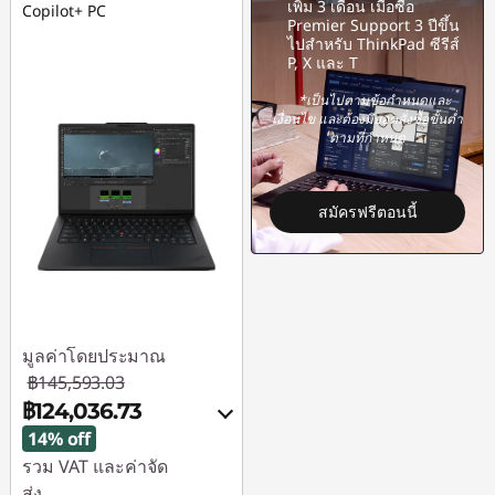
เพิ่ม 3 เดือน เมื่อซื้อ
Copilot+ PC
Premier Support 3 ปีขึ้น
ไปสำหรับ ThinkPad ซีรีส์
P, X และ T
*เป็นไปตามข้อกำหนดและ
เงื่อนไข และต้องมียอดสั่งซื้อขั้นต่ำ
ตามที่กำหนด
สมัครฟรีตอนนี้
มูลค่าโดยประมาณ
฿145,593.03
฿124,036.73
14% off
รวม VAT และค่าจัด
ส่ง