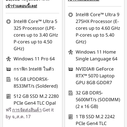
:
-฿1,493.72
88SALETH
เข้าร่วมตอนนี้เลย!
Intel® Core™ Ultra 9
ใช้ eCoupon :
Intel® Core™ Ultra 5
275HX Processor (E-
88SALETH
325 Processor (LPE-
cores up to 4.60 GHz
cores up to 3.40 GHz
P-cores up to 5.40
P-cores up to 4.50
GHz)
GHz)
Windows 11 Home
Windows 11 Pro 64
Single Language 64
กราฟิก Intel® ในตัว
NVIDIA® GeForce
RTX™ 5070 Laptop
16 GB LPDDR5X-
GPU 8GB GDDR7
8533MT/s (Soldered)
32 GB DDR5-
512 GB SSD M.2 2280
5600MT/s (SODIMM)
PCIe Gen4 TLC Opal
(2 x 16 GB)
ฟรี
การจัดส่งสินค้า
Get it
by จ.,ส.ค. 17
1 TB SSD M.2 2242
PCIe Gen4 TLC