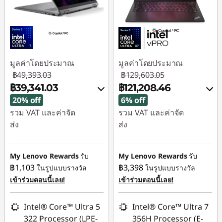
มูลค่าโดยประมาณ
มูลค่าโดยประมาณ
฿49,393.03
฿129,603.05
฿39,341.03
฿121,208.46
20% off
6% off
รวม VAT และค่าจัด
รวม VAT และค่าจัด
ส่ง
ส่ง
ประหยัดทันที :
-
ประหยัดทันที :
-
฿10,052.00
฿5,921.01
My Lenovo Rewards
รับ
My Lenovo Rewards
รับ
฿1,103
฿3,398
ในรูปแบบรางวัล
ในรูปแบบรางวัล
ใช้ eCoupon :
การประหยัด eCoupon
เข้าร่วมตอนนี้เลย!
เข้าร่วมตอนนี้เลย!
88SALETH
:
-฿2,473.58
Intel® Core™ Ultra 5
Intel® Core™ Ultra 7
ใช้ eCoupon :
322 Processor (LPE-
356H Processor (E-