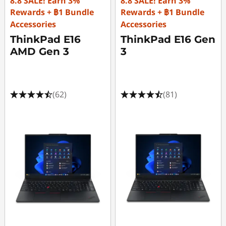
8.8 SALE! Earn 3%
8.8 SALE! Earn 3%
Rewards + ฿1 Bundle
Rewards + ฿1 Bundle
Accessories
Accessories
ThinkPad E16
ThinkPad E16 Gen
AMD Gen 3
3
(62)
(81)