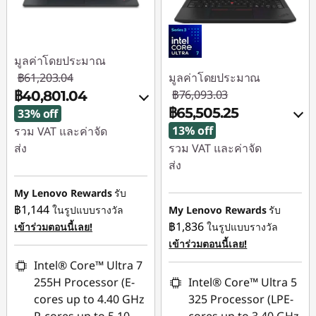
น์
มูลค่าโดยประมาณ
฿61,203.04
มูลค่าโดยประมาณ
฿76,093.03
฿40,801.04
฿65,505.25
33% off
13% off
รวม VAT และค่าจัด
ส่ง
รวม VAT และค่าจัด
ส่ง
ประหยัดทันที :
-
฿16,502.00
ประหยัดทันที :
-
My Lenovo Rewards
รับ
฿9,251.00
฿1,144
ในรูปแบบรางวัล
My Lenovo Rewards
รับ
หรือ
฿1,836
เข้าร่วมตอนนี้เลย!
ในรูปแบบรางวัล
การประหยัด eCoupon
การประหยัด eCoupon
เข้าร่วมตอนนี้เลย!
:
-฿20,402.00
:
-฿1,336.78
Intel® Core™ Ultra 7
255H Processor (E-
Intel® Core™ Ultra 5
*Savings cannot be
ใช้ eCoupon :
cores up to 4.40 GHz
325 Processor (LPE-
combined
88SALETH