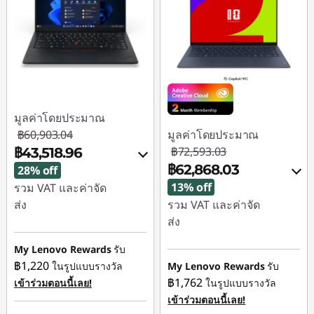
มูลค่าโดยประมาณ
฿60,903.04
มูลค่าโดยประมาณ
฿72,593.03
฿43,518.96
฿62,868.03
28% off
13% off
รวม VAT และค่าจัด
ส่ง
รวม VAT และค่าจัด
ส่ง
ประหยัดทันที :
-
฿16,496.00
ประหยัดทันที :
-
My Lenovo Rewards
รับ
฿9,725.00
฿1,220
ในรูปแบบรางวัล
My Lenovo Rewards
รับ
การประหยัด eCoupon
฿1,762
เข้าร่วมตอนนี้เลย!
ในรูปแบบรางวัล
:
-฿888.08
ใช้ eCoupon :
เข้าร่วมตอนนี้เลย!