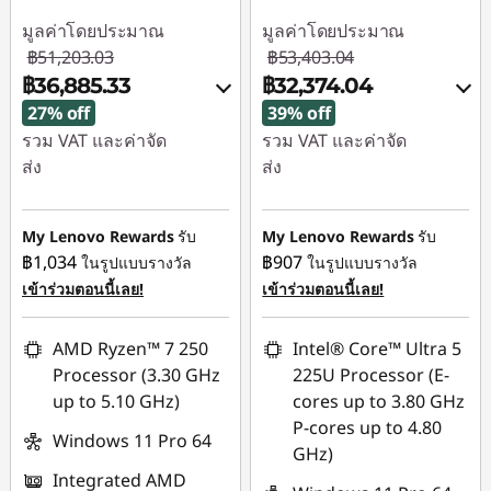
มูลค่าโดยประมาณ
มูลค่าโดยประมาณ
฿51,203.03
฿53,403.04
฿36,885.33
฿32,374.04
27% off
39% off
รวม VAT และค่าจัด
รวม VAT และค่าจัด
ส่ง
ส่ง
ประหยัดทันที :
-
ประหยัดทันที :
-
฿13,565.00
฿14,457.00
My Lenovo Rewards
รับ
My Lenovo Rewards
รับ
฿1,034
฿907
ในรูปแบบรางวัล
ในรูปแบบรางวัล
หรือ
การประหยัด eCoupon
เข้าร่วมตอนนี้เลย!
เข้าร่วมตอนนี้เลย!
การประหยัด eCoupon
:
-฿752.70
:
-฿21,029.00
AMD Ryzen™ 7 250
Intel® Core™ Ultra 5
ใช้ eCoupon :
Processor (3.30 GHz
225U Processor (E-
*Savings cannot be
88SALETH
up to 5.10 GHz)
cores up to 3.80 GHz
combined
P-cores up to 4.80
Windows 11 Pro 64
GHz)
ใช้ eCoupon :
Integrated AMD
THINKSPECIALTH