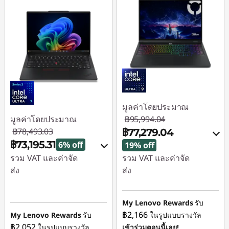
มูลค่าโดยประมาณ
มูลค่าโดยประมาณ
฿95,994.04
฿78,493.03
฿77,279.04
฿73,195.31
6% off
19% off
รวม VAT และค่าจัด
รวม VAT และค่าจัด
ส่ง
ส่ง
ประหยัดทันที :
-
ประหยัดทันที :
-
฿3,804.00
฿18,715.00
My Lenovo Rewards
รับ
฿2,166
My Lenovo Rewards
รับ
ในรูปแบบรางวัล
การประหยัด eCoupon
ใช้ eCoupon :
฿2,052
ในรูปแบบรางวัล
เข้าร่วมตอนนี้เลย!