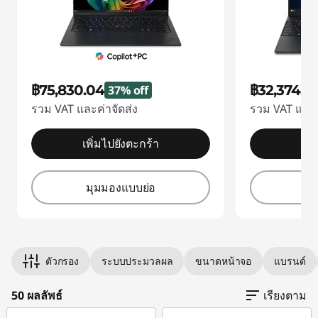
ป
ท็
฿75,830.04
฿32,374.0
37% off
อ
รวม VAT และค่าจัดส่ง
รวม VAT และค
ป
เพิ่มไปยังตะกร้า
เพิ
ที่
มุมมองแบบย่อ
มุ
ดี
ที่
ตัวกรอง
ระบบประมวลผล
ขนาดหน้าจอ
แบรนด์
สุ
50 ผลลัพธ์
เรียงตาม
ด
Original Price 61203.04 THB Discounted Price
Original Price 76093.03 THB Discounted Price
Original Price 49393.03 THB Discounted Price
Original Price 129603.05 THB Discounted Price
Original Price 60903.04 THB Discounted Price
Original Price 72593.03 THB Discounted Price
Original Price 78493.03 THB Discounted Price 
Original Price 95994.04 THB Discounted Price
Original Price 145593.03 THB Discounted Pric
Original Price 135003.04 THB Discounted Price
Original Price 48992.02 THB Discounted Price
Original Price 51203.03 THB Discounted Price
Original Price 53403.04 THB Discounted Price
Original Price 121303.04 THB Discounted Pric
Original Price 40090.03 THB Discounted Price
Original Price 46890.01 THB Discounted Price
Original Price 115704.04 THB Discounted Pric
Original Price 59193.03 THB Discounted Price 
Original Price 62753.04 THB Discounted Price
Original Price 59593.03 THB Discounted Price
Original Price 110493.03 THB Discounted Price