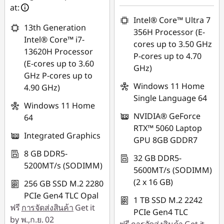
88SALETH
at:
*Savings cannot be
Intel® Core™ Ultra 7
combined
13th Generation
356H Processor (E-
Intel® Core™ i7-
cores up to 3.50 GHz
ใช้ eCoupon :
13620H Processor
P-cores up to 4.70
THINKSPECIALTH
(E-cores up to 3.60
GHz)
GHz P-cores up to
Windows 11 Home
4.90 GHz)
Single Language 64
Windows 11 Home
NVIDIA® GeForce
64
RTX™ 5060 Laptop
Integrated Graphics
GPU 8GB GDDR7
8 GB DDR5-
32 GB DDR5-
5200MT/s (SODIMM)
5600MT/s (SODIMM)
(2 x 16 GB)
256 GB SSD M.2 2280
PCIe Gen4 TLC Opal
1 TB SSD M.2 2242
ฟรี
การจัดส่งสินค้า
Get it
PCIe Gen4 TLC
by พ.,ก.ย. 02