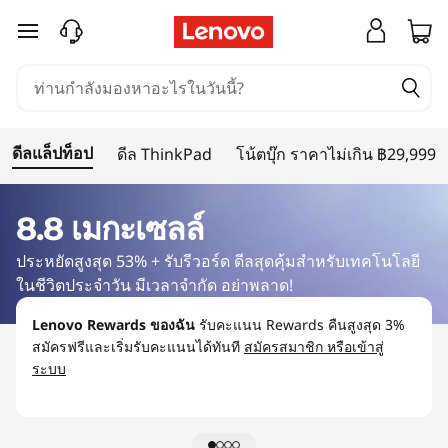
ข
ข้ามไปที่เนื้อหาหลัก
า
ย
ดีลแล็ปท็อป
ดีล ThinkPad
โน้ตบุ๊ก ราคาไม่เกิน ฿29,999
แ
ล็
8.8 เมกะเซลล์
ประหยัดสูงสุด 53% + รับรีวอร์ด ดีลสุดคุ้มสำหรับเทคโนโลยี
ป
ในชีวิตประจำวัน มีเวลาจำกัด อย่าพลาด!
ท็
Lenovo Rewards ของฉัน
รับคะแนน Rewards คืนสูงสุด 3%
สมัครฟรีและเริ่มรับคะแนนได้ทันที
สมัครสมาชิก หรือเข้าสู่
ระบบ
อ
ป