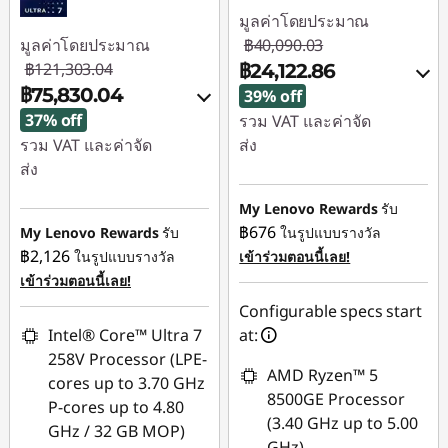
มูลค่าโดยประมาณ
มูลค่าโดยประมาณ
฿40,090.03
฿121,303.04
฿24,122.86
฿75,830.04
39% off
37% off
รวม VAT และค่าจัด
รวม VAT และค่าจัด
ส่ง
ส่ง
ประหยัดทันที :
-
ประหยัดทันที :
-
฿15,495.28
My Lenovo Rewards
รับ
฿45,473.00
฿676
My Lenovo Rewards
รับ
ในรูปแบบรางวัล
การประหยัด eCoupon
฿2,126
ในรูปแบบรางวัล
เข้าร่วมตอนนี้เลย!
หรือ
:
-฿471.89
เข้าร่วมตอนนี้เลย!
การประหยัด eCoupon
Configurable specs start
:
-฿44,271.00
ใช้ eCoupon :
Intel® Core™ Ultra 7
at:
88SALETH
258V Processor (LPE-
*Savings cannot be
AMD Ryzen™ 5
cores up to 3.70 GHz
combined
8500GE Processor
P-cores up to 4.80
(3.40 GHz up to 5.00
GHz / 32 GB MOP)
ใช้ eCoupon :
GHz)