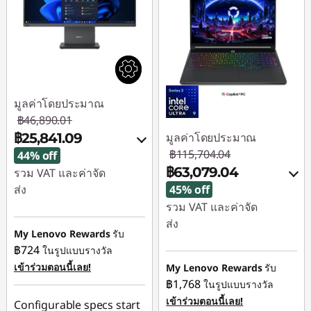
มูลค่าโดยประมาณ
฿46,890.01
฿25,841.09
มูลค่าโดยประมาณ
฿115,704.04
44% off
฿63,079.04
รวม VAT และค่าจัด
ส่ง
45% off
รวม VAT และค่าจัด
ประหยัดทันที :
-
ส่ง
฿16,355.23
My Lenovo Rewards
รับ
ประหยัดทันที :
-
฿724
ในรูปแบบรางวัล
หรือ
฿52,625.00
เข้าร่วมตอนนี้เลย!
My Lenovo Rewards
รับ
การประหยัด eCoupon
฿1,768
ในรูปแบบรางวัล
:
-฿21,048.92
ใช้ eCoupon :
เข้าร่วมตอนนี้เลย!
Configurable specs start