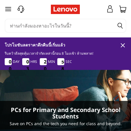
แ
ข้ามไปที่เนื้อหาหลัก
ล็
ป
โปรโมชันลดราคาดึกคืนนี้เริ่มแล้ว
ท็
รีบคว้าดีลสุดคุ้มเวลาจำกัดเหล่านี้ก่อน 8 โมงเช้า ห้ามพลาด!
0
3
0
6
0
0
0
0
0
0
0
0
2
2
2
2
5
5
DAY
HRS
MIN
SEC
5
5
อ
7
0
0
0
3
3
3
0
0
0
6
7
ป
สำ
ห
PCs for Primary and Secondary School
Students
รั
Save on PCs and the tech you need for class and beyond.