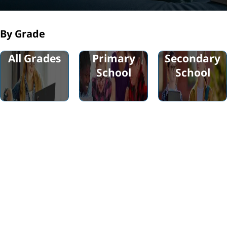
บ
By Grade
นั
All Grades
Primary
Secondary
ก
School
School
เ
รี
ย
น
ที่
ท