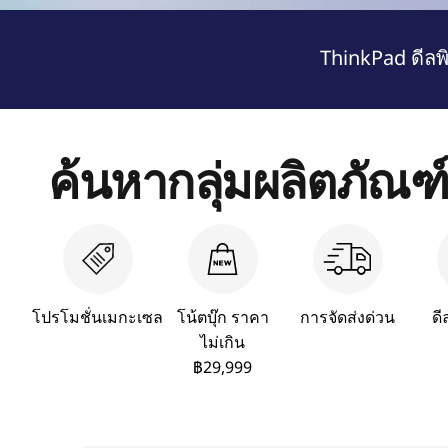
page hero 3/3 พีซี Copilot+ เป็นพีซี Windows ที่รวดเร็วและอัจฉริ
สำ
ThinkPad ดีลพิ
ห
รั
ค้นหากลุ่มผลิตภัณฑ
บ
ก
า
โปรโมชั่นเมกะเซล
โน้ตบุ๊ก ราคา
การจัดส่งด่วน
ดี
ร
ไม่เกิน
฿29,999
ทำ
ง