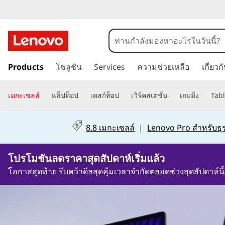
พี
ซี
ข้
|
Products
โซลูชัน
Services
ความช่วยเหลือ
เกี่ยว
า
แ
ม
ไ
เมกะเซลล์
แล็ปท็อป
เดสก์ท็อป
เวิร์คสเตชั่น
เกมมิ่ง
Tabl
ล็
ป
ที่
8.8 เมกะเซลล์
|
Lenovo Pro สำหรับธุร
ป
เ
นื้
1วัน15ชั่วโมง9นาที26วินาที
ท็
อ
โปรโมชันลดราคาสุดสัปดาห์เริ่มแล้ว
ห
โอกาสสุดท้าย รีบคว้าดีลสุดคุ้มเวลาจำกัดตลอดช่วงสุดสัปดาห์นี้
า
อ
ห
ลั
ป
ก