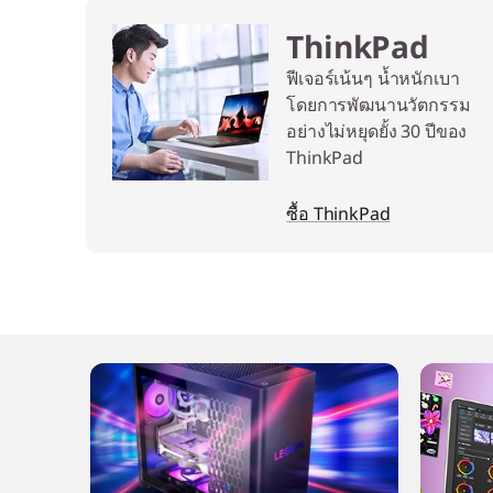
ThinkPad
า
ฟีเจอร์เน้นๆ น้ำหนักเบา
น
โดยการพัฒนานวัตกรรม
อย่างไม่หยุดยั้ง 30 ปีของ
ที่
ThinkPad
บ้
ซื้อ ThinkPad
า
น
แ
ล