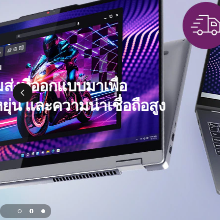
ค
อ
ม
สร้างสรรค
พิ
พีซี 
และอั
ว
เ
เรียนรู้
ต
อ
ร์