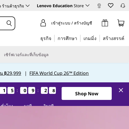
Lenovo Education
Store
ร้านค้าธุรกิจ
เข้าสู่ระบบ / สร้างบัญชี
ธุรกิจ
การศึกษา
เกมมิ่ง
สร้างสรรค์
เซิร์ฟเวอร์และที่เก็บข้อมูล
กิน ฿29,999
|
FIFA World Cup 26™ Edition
1
1
1
1
5
5
5
5
0
0
0
0
9
9
9
9
2
2
2
2
7
6
:
:
7
6
Shop Now
ชั่วโมง
นาที
วินาที