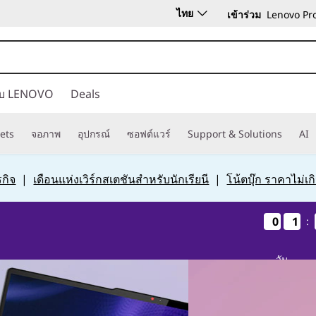
ไทย
เข้าร่วม
Lenovo Pro 
กับ LENOVO
Deals
ets
จอภาพ
อุปกรณ์
ซอฟต์แวร์
Support & Solutions
AI
กิจ
|
เดือนแห่งเวิร์กสเตชันสำหรับนักเรียนี
|
โน้ตบุ๊ก ราคาไม่เ
0
0
0
0
1
1
1
1
:
วัน