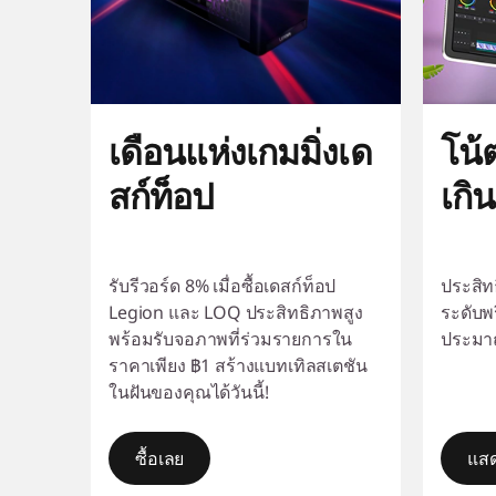
ะ
ก
า
เดือนแห่งเกมมิ่งเด
โน้
ร
สก์ท็อป
เกิ
เ
ล่
รับรีวอร์ด 8% เมื่อซื้อเดสก์ท็อป
ประสิท
Legion และ LOQ ประสิทธิภาพสูง
ระดับพ
น
พร้อมรับจอภาพที่ร่วมรายการใน
ประมาณ
ราคาเพียง ฿1 สร้างแบทเทิลสเตชัน
ในฝันของคุณได้วันนี้!
เ
ก
ซื้อเลย
แสด