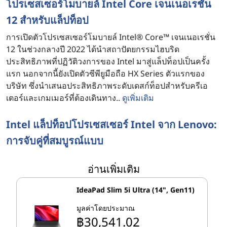
โปรเซสเซอร์โมบายล์ Intel Core เจนเนอเรชั่น
12 สําหรับแล็ปท็อป
การเปิดตัวโปรเซสเซอร์โมบายล์ Intel® Core™ เจนเนอเรชั่น
12 ในช่วงกลางปี 2022 ได้นําสถาปัตยกรรมไฮบริด
ประสิทธิภาพที่ปฏิวัติวงการของ Intel มาสู่แล็ปท็อปเป็นครั้ง
แรก นอกจากนี้ยังเปิดตัวซีพียูมือถือ HX Series ตัวแรกของ
บริษัท ซึ่งนําเสนอประสิทธิภาพระดับเดสก์ท็อปสําหรับครีเอ
เตอร์และเกมเมอร์ที่ต้องเดินทาง..
ดูเพิ่มเติม
Intel แล็ปท็อปโปรเซสเซอร์ Intel จาก Lenovo:
การจับคู่ที่สมบูรณ์แบบ
าลังมองหาแล็ปท็อปสําหรับบ้านหรือธุรกิจที่สามารถทําได้
อ่านเพิ่มเติม
ทั้งหมดอยู่ใช่ไหม พิจารณาแล็ปท็อป Lenovo ที่มีโปรเซสเซอร์
Intel® ขั้นสูง ด้วยแล็ปท็อปที่ใช้ Intel คุณจะได้รับความเร็วที่
IdeaPad Slim 5i Ultra (14", Gen11)
รวดเร็วและกราฟิกที่สมบูรณ์ แต่ใช้ความร้อนน้อยลงและอายุ
การใช้งานแบตเตอรี่ที่ยาวนานขึ้น สําหรับผู้ใช้แล็ปท็อป
มูลค่าโดยประมาณ
แล็ปท็อป Intel จาก Lenovo เป็นส่วนผสมที่ลงตัว...
ดูเพิ่มเติม
฿30,541.02