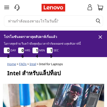
I
ข้ามไปที่เนื้อหาหลัก
n
t
e
โปรโมชันลดราคาสุดสัปดาห์เริ่มแล้ว
l
โอกาสสุดท้าย รีบคว้าดีลสุดคุ้มเวลาจำกัดตลอดช่วงสุดสัปดาห์นี้
2
6
4
5
0
0
0
0
0
0
0
0
1
1
1
1
1
1
DAY
HRS
MIN
SEC
1
1
สํ
4
2
2
2
6
6
6
4
4
4
4
5
Home
>
FAQs
>
Intel
> Intel for Laptops
า
Intel สําหรับแล็ปท็อป
ห
รั
บ