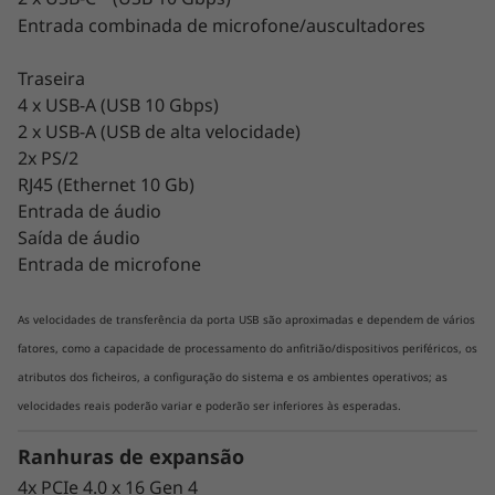
Entrada combinada de microfone/auscultadores
Potência invencível
Traseira
Esta tecnologia AMD dá à P620 até 64 núcleos
4 x USB-A (USB 10 Gbps)
e 128 threads, tudo numa única CPU. De forma
2 x USB-A (USB de alta velocidade)
simples, as outras workstations precisariam de
2x PS/2
pelo menos duas CPUs para conseguirem
RJ45 (Ethernet 10 Gb)
fazer aquilo que a P620 com AMD Ryzen™
Entrada de áudio
Threadripper™ PRO consegue fazer com uma
Saída de áudio
só.
Entrada de microfone
Altamente configurável
As velocidades de transferência da porta USB são aproximadas e dependem de vários
A Workstation em torre ThinkStation P620 está
fatores, como a capacidade de processamento do anfitrião/dispositivos periféricos, os
equipada com uma enorme capacidade de
atributos dos ficheiros, a configuração do sistema e os ambientes operativos; as
armazenamento e memória, várias ranhuras
velocidades reais poderão variar e poderão ser inferiores às esperadas.
de expansão e funcionalidades de gestão e
segurança AMD Ryzen PRO de classe
Ranhuras de expansão
empresarial. Com uma compatibilidade sem
4x PCIe 4.0 x 16 Gen 4