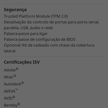
®
precedentes com placas gráficas NVIDIA
, esta
workstation eminentemente configurável está
Segurança
®
equipada com até duas NVIDIA
RTX™ A6000,
Trusted Platform Module (TPM 2.0)
®
Desativação do controlo de portas para porta serial,
até duas NVIDIA
Quadro RTX™ 8000 ou até
paralela, USB, áudio e rede
®
quatro GPUs NVIDIA
Quadro RTX™ 4000.
Palavra-passe para ligar
Palavra-passe de configuração de BIOS
Opcional: Kit de cadeado com chave da cobertura
lateral
Certificações ISV
®
Adobe
®
Altair
®
Autodesk
™
AVEVA
®
AVID
®
Bentley