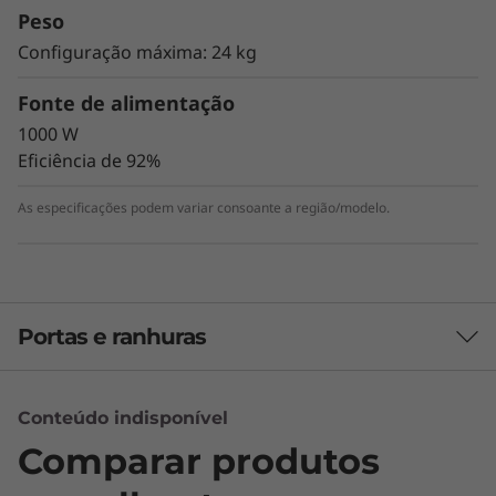
Peso
Configuração máxima: 24 kg
Fonte de alimentação
1000 W
Eficiência de 92%
As especificações podem variar consoante a região/modelo.
Lida facilmente com cargas de trabalho
complexas
Portas e ranhuras
Com certificações ISV (Fabricante
independente de software), a workstation
P620 funciona em todos os setores verticais,
incluindo Arquitetura, Engenharia e
Conteúdo indisponível
Construção, Multimédia e Entretenimento,
Comparar produtos
Saúde/Ciências da Vida, Petróleo e Gás/