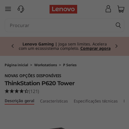
T
saltar para o conteúdo principal
h
i
Currently displaying item 2 of 3
n
Lenovo Gaming |
Joga sem limites. Acelera
com um ecossistema completo.
Comprar agora
k
S
Página inicial
>
Workstations
>
P Series
NOVAS OPÇÕES DISPONÍVEIS
t
ThinkStation P620 Tower
a
(121)
Descrição geral
Características
Especificações técnicas
Po
t
i