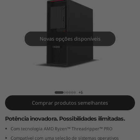
o
n
P
6
Novas opções disponíveis
2
0
ThinkStation P620 Tower
T
o
+6
Comprar produtos semelhantes
w
Potência inovadora. Possibilidades ilimitadas.
e
Com tecnologia AMD Ryzen™ Threadripper™ PRO
r
Compatível com uma seleção de sistemas operativos