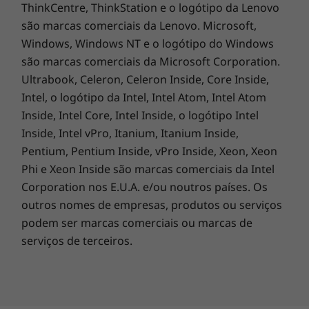
ThinkCentre, ThinkStation e o logótipo da Lenovo
abertura de ficheiros multimédia avançados ao
são marcas comerciais da Lenovo. Microsoft,
carregamento de conjuntos de dados de alto
Windows, Windows NT e o logótipo do Windows
desempenho e aplicações ISV profissionais.
são marcas comerciais da Microsoft Corporation.
Ultrabook, Celeron, Celeron Inside, Core Inside,
Vamos ter consigo
Intel, o logótipo da Intel, Intel Atom, Intel Atom
Se a sua Torre ThinkStation P330 alguma vez
Inside, Intel Core, Intel Inside, o logótipo Intel
precisar de manutenção, pode estar
Inside, Intel vPro, Itanium, Itanium Inside,
descansado com a garantia de 3 anos padrão
Pentium, Pentium Inside, vPro Inside, Xeon, Xeon
com assistência nas suas instalações.
Phi e Xeon Inside são marcas comerciais da Intel
Corporation nos E.U.A. e/ou noutros países. Os
outros nomes de empresas, produtos ou serviços
podem ser marcas comerciais ou marcas de
serviços de terceiros.