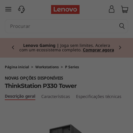
T
saltar para o conteúdo principal
h
i
Currently displaying item 2 of 3
n
Lenovo Gaming |
Joga sem limites. Acelera
com um ecossistema completo.
Comprar agora
k
S
Página inicial
>
Workstations
>
P Series
NOVAS OPÇÕES DISPONÍVEIS
t
ThinkStation P330 Tower
a
Descrição geral
Características
Especificações técnicas
t
i