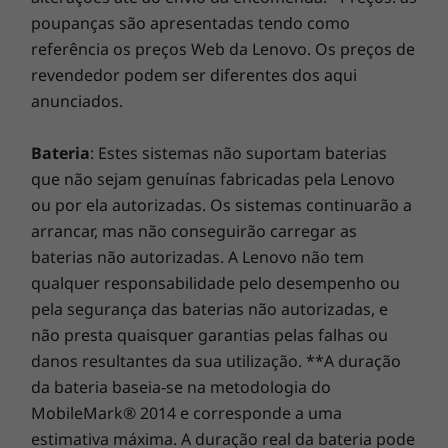
Eficiência no desempenho simplificada
poupanças são apresentadas tendo como
Com o Lenovo Performance Tuner, é muito
referência os preços Web da Lenovo. Os preços de
simples rentabilizar ao máximo a sua Torre
revendedor podem ser diferentes dos aqui
ThinkStation P330. Basta transferir o software
anunciados.
gratuito e escolher uma área de foco:
Processor Affinity (que permite designar uma
Bateria
: Estes sistemas não suportam baterias
aplicação para ser executada em núcleos
que não sejam genuínas fabricadas pela Lenovo
específicos), Gestão de energia, Monitorização
ou por ela autorizadas. Os sistemas continuarão a
e otimização de recursos, Gestão de placas
arrancar, mas não conseguirão carregar as
gráficas e Gestão do BIOS. Está disponível um
baterias não autorizadas. A Lenovo não tem
tutorial que o vai ajudar a dar os primeiros
qualquer responsabilidade pelo desempenho ou
passos, bem como uma interface altamente
intuitiva.
Saiba mais
pela segurança das baterias não autorizadas, e
não presta quaisquer garantias pelas falhas ou
danos resultantes da sua utilização. **A duração
da bateria baseia-se na metodologia do
MobileMark® 2014 e corresponde a uma
estimativa máxima. A duração real da bateria pode