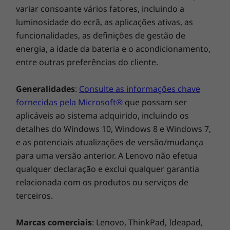
variar consoante vários fatores, incluindo a
luminosidade do ecrã, as aplicações ativas, as
funcionalidades, as definições de gestão de
energia, a idade da bateria e o acondicionamento,
entre outras preferências do cliente.
Generalidades
:
Consulte as informações chave
fornecidas pela Microsoft®
que possam ser
aplicáveis ao sistema adquirido, incluindo os
detalhes do Windows 10, Windows 8 e Windows 7,
Do que está à espera?
e as potenciais atualizações de versão/mudança
A Torre ThinkStation P330 inclui a memória
para uma versão anterior. A Lenovo não efetua
®
Intel
Optane™ para uma experiência de PC
qualquer declaração e exclui qualquer garantia
mais rápida, mais fluida e mais reativa. Ao
relacionada com os produtos ou serviços de
trabalhar em combinação com a unidade de
terceiros.
disco rígido, consegue reconhecer a forma
como trabalha e cria. Assim, tudo é acelerado,
Marcas comerciais
: Lenovo, ThinkPad, Ideapad,
desde as tarefas informáticas do dia a dia e a