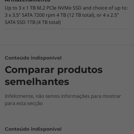
Up to 3 x 1 TB M.2 PCIe NVMe SSD and choice of up to:
3 x 3.5” SATA 7200 rpm 4 TB (12 TB total), or 4 x 2.5”
SATA SSD 1TB (4 TB total)
Conteúdo indisponível
Comparar produtos
semelhantes
A chita das estações de trabalho
Infelizmente, não temos informações para mostrar
para esta secção
Concebida a pensar na aceleração, a Torre
ThinkStation P330 oferece velocidades
surpreendentes de até 5 GHz com a mais
®
recente geração de processadores Intel
Conteúdo indisponível
®