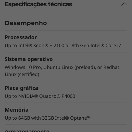
Especificações técnicas
O departamento de TI pode esperar mais
A Torre P330 oferece o desempenho e a
Desempenho
velocidade necessários para executar as
®
tarefas. A mais recente geração de CPUs Intel
Processador
®
Core™ vPro ou Xeon
e a memória Optane™
Up to Intel® Xeon® E-2100 or 8th Gen Intel® Core i7
são combinadas com o suporte de
armazenamento M.2 direto na placa de
Sistema operativo
sistema para proporcionar uma reatividade e
Windows 10 Pro, Ubuntu Linux (preload), or Redhat
velocidade ultrarrápidas. Além disso, esta
Linux (certified)
estação de trabalho foi concebida a pensar na
segurança ao contar com encriptação de
Placa gráfica
dados via TPM e uma porta para os
Up to NVIDIA® Quadro® P4000
componentes internos que é fechada com
chave física.
Memória
Up to 64GB with 32GB Intel® Optane™
Armazenamento