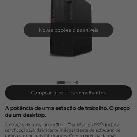
o
n
P
Novas opções disponíveis
3
3
0
ThinkStation P330 Tower
T
+3
o
Comprar produtos semelhantes
w
A potência de uma estação de trabalho. O preço
de um desktop.
e
A estação de trabalho de Torre ThinkStation P330 inclui a
r
certificação ISV (fabricante independente de software) de
todos os principais fabricantes. Com a potência da mais