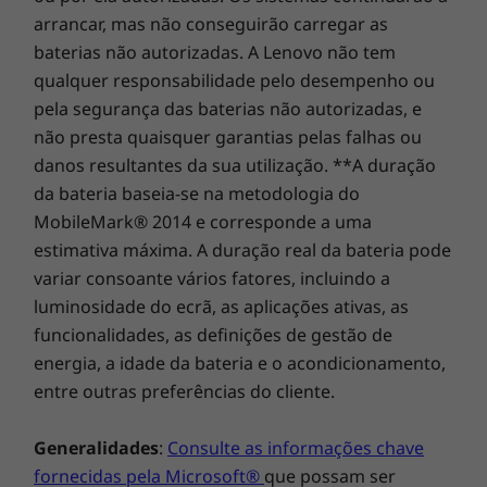
arrancar, mas não conseguirão carregar as
baterias não autorizadas. A Lenovo não tem
qualquer responsabilidade pelo desempenho ou
pela segurança das baterias não autorizadas, e
não presta quaisquer garantias pelas falhas ou
danos resultantes da sua utilização. **A duração
da bateria baseia-se na metodologia do
MobileMark® 2014 e corresponde a uma
estimativa máxima. A duração real da bateria pode
variar consoante vários fatores, incluindo a
luminosidade do ecrã, as aplicações ativas, as
funcionalidades, as definições de gestão de
energia, a idade da bateria e o acondicionamento,
entre outras preferências do cliente.
Rapid Charge em qualquer altura
A bateria está fraca e tem pouco tempo? O
Generalidades
:
Consulte as informações chave
Ideapad 330S suporta Rapid Charge: 15
fornecidas pela Microsoft®
que possam ser