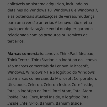
minutos de carga correspondem a até 2 horas
aplicáveis ao sistema adquirido, incluindo os
de utilização.* Também poderá carregar o
detalhes do Windows 10, Windows 8 e Windows 7,
telemóvel e outros dispositivos através da
e as potenciais atualizações de versão/mudança
porta USB 3.0, mesmo com o portátil
para uma versão anterior. A Lenovo não efetua
desligado. Rentabilize ao máximo o seu
qualquer declaração e exclui qualquer garantia
tempo.
relacionada com os produtos ou serviços de
terceiros.
*No modo desligado. Necessita de uma fonte
de alimentação de 65 W.
Marcas comerciais
: Lenovo, ThinkPad, Ideapad,
O Windows 10 está sempre a melhorar
ThinkCentre, ThinkStation e o logótipo da Lenovo
são marcas comerciais da Lenovo. Microsoft,
Tire partido do melhor do Windows 10 com
Windows, Windows NT e o logótipo do Windows
uma nova atualização que inclui
são marcas comerciais da Microsoft Corporation.
funcionalidades fantásticas. Com a aplicação
Ultrabook, Celeron, Celeron Inside, Core Inside,
Fotografias totalmente reformulada, é mais
Intel, o logótipo da Intel, Intel Atom, Intel Atom
fácil e mais divertido contar a sua história em
Inside, Intel Core, Intel Inside, o logótipo Intel
vídeo: adicione uma banda sonora, utilize
Inside, Intel vPro, Itanium, Itanium Inside,
transições, implemente efeitos 3D e muito