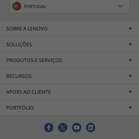
Pré-carregamento mais limpo e mais
PORTUGAL
seguro
Estamos empenhados em oferecer um
SOBRE A LENOVO
ambiente de trabalho arrumado e uma
experiência de PC mais segura desde o
SOLUÇÕES
primeiro momento. O nosso pré-
carregamento inclui apenas cinco aplicações
PRODUTOS E SERVIÇOS
escolhidas criteriosamente, concebidas para
aumentar a produtividade.
RECURSOS
Nitidez realista
APOIO AO CLIENTE
Com resolução até FHD num ecrã panorâmico,
com uma moldura de apenas 5,7 mm de
PORTFÓLIO
espessura, o Ideapad 330S oferece a
experiência dinâmica de um cinema em casa
portátil.