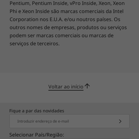
mais. Além disso, a partilha nunca foi tão
Pentium, Pentium Inside, vPro Inside, Xeon, Xeon
rápida, graças a definições intuitivas que
Phi e Xeon Inside são marcas comerciais da Intel
facilitam a ligação instantânea às pessoas que
Corporation nos E.U.A. e/ou noutros países. Os
lhe são mais especiais.
outros nomes de empresas, produtos ou serviços
podem ser marcas comerciais ou marcas de
serviços de terceiros.
Voltar ao início
Fique a par das novidades
Introduzir endereço de e-mail
Selecionar País/Região: