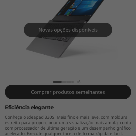
s
(
1
Novas opções disponíveis
4
"
I
IdeaPad 330s (14" Intel)
n
+6
t
Comprar produtos semelhantes
e
Eficiência elegante
l
Conheça o Ideapad 330S. Mais fino e mais leve, com moldura
estreita para proporcionar uma visualização mais ampla, conta
)
com processador de última geração e um desempenho gráfico
acelerado. Execute qualquer tarefa de forma rápida e fácil.