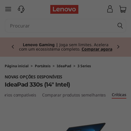
I
saltar para o conteúdo principal
d
e
Currently displaying item 2 of 3
a
Lenovo Gaming |
Joga sem limites. Acelera
com um ecossistema completo.
Comprar agora
P
a
Página inicial
>
Portáteis
>
IdeaPad
>
3 Series
NOVAS OPÇÕES DISPONÍVEIS
d
IdeaPad 330s (14" Intel)
3
Críticas
sórios compatíveis
Comparar produtos semelhantes
3
0