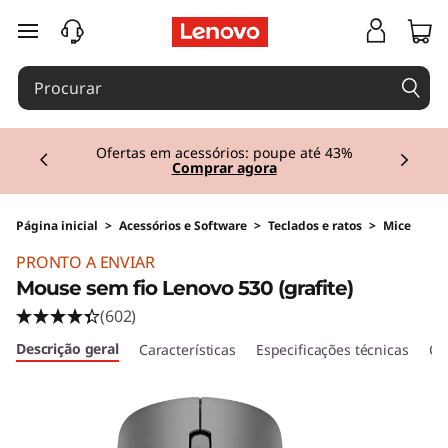
saltar para o conteúdo principal
Currently displaying item 1 of 3
Ofertas em acessórios: poupe até 43%
Comprar agora
Página inicial
>
Acessórios e Software
>
Teclados e ratos
>
Mice
PRONTO A ENVIAR
Mouse sem fio Lenovo 530 (grafite)
(602)
Descrição geral
Características
Especificações técnicas
Crí