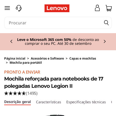
saltar para o conteúdo principal
Currently displaying item 1 of 3
Ofertas em acessórios: poupe até 43%
Comprar agora
Página inicial
>
Acessórios e Software
>
Capas e mochilas
>
Mochila para portátil
PRONTO A ENVIAR
Mochila reforçada para notebooks de 17
polegadas Lenovo Legion II
(1495)
Descrição geral
Características
Especificações técnicas
Crí