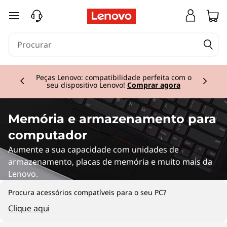
M
saltar para o conteúdo principal
e
m
Currently displaying item 2 of 3
o
Peças Lenovo: compatibilidade perfeita com o
seu dispositivo Lenovo!
Comprar agora
r
y
Memória e armazenamento para
computador
Aumente a sua capacidade com unidades de
armazenamento, placas de memória e muito mais da
Lenovo.
Procura acessórios compatíveis para o seu PC?
Clique aqui