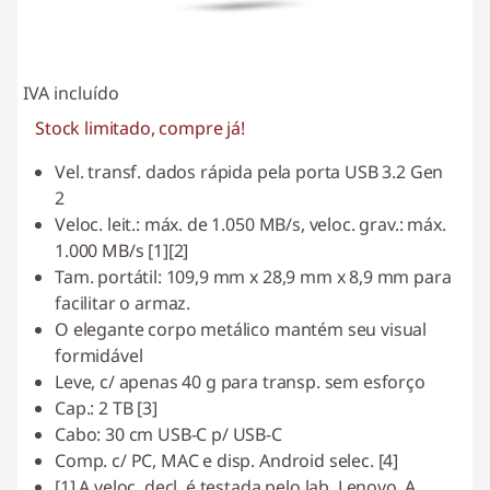
IVA incluído
Stock limitado, compre já!
Vel. transf. dados rápida pela porta USB 3.2 Gen
2
Veloc. leit.: máx. de 1.050 MB/s, veloc. grav.: máx.
1.000 MB/s [1][2]
Tam. portátil: 109,9 mm x 28,9 mm x 8,9 mm para
facilitar o armaz.
O elegante corpo metálico mantém seu visual
formidável
Leve, c/ apenas 40 g para transp. sem esforço
Cap.: 2 TB [3]
Cabo: 30 cm USB-C p/ USB-C
Comp. c/ PC, MAC e disp. Android selec. [4]
[1] A veloc. decl. é testada pelo lab. Lenovo. A