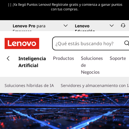
|| ¡Ya llegó Puntos Lenovo! Regístrate gratis y comienza a ganar puntos
con tus compras.
Lenovo Pro
para
Lenovo
Empresas
Educación
I
r
Inteligencia
Productos
Soluciones
Soporte
a
Artificial
de
l
Negocios
c
o
Soluciones híbridas de IA
Servidores y almacenamiento con I
n
t
e
n
i
d
o