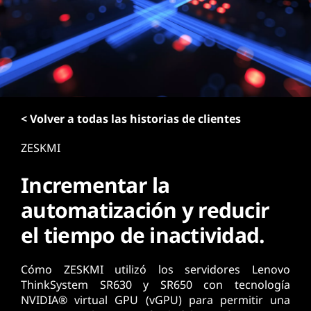
p
r
i
n
c
i
p
< Volver a todas las historias de clientes
a
l
ZESKMI
Incrementar la
automatización y reducir
el tiempo de inactividad.
Cómo ZESKMI utilizó los servidores Lenovo
ThinkSystem SR630 y SR650 con tecnología
NVIDIA® virtual GPU (vGPU) para permitir una