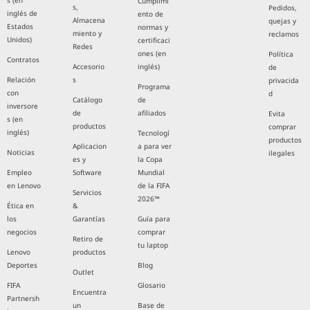
s (en
Cumplimi
s,
Pedidos,
inglés de
ento de
Almacena
quejas y
Estados
normas y
miento y
reclamos
Unidos)
certificaci
Redes
ones (en
Política
Contratos
Accesorio
inglés)
de
Relación
s
privacida
Programa
con
d
Catálogo
de
inversore
de
afiliados
Evita
s (en
productos
comprar
inglés)
Tecnologí
productos
Aplicacion
a para ver
Noticias
ilegales
es y
la Copa
Empleo
Software
Mundial
en Lenovo
de la FIFA
Servicios
2026™
Ética en
&
los
Garantías
Guía para
negocios
comprar
Retiro de
tu laptop
Lenovo
productos
Deportes
Blog
Outlet
FIFA
Glosario
Encuentra
Partnersh
un
Base de