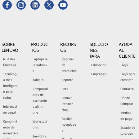
SOBRE
PRODUC
RECURS
SOLUCIO
AYUDA
LENOVO
TOS
OS
NES
AL
PARA
CLIENTE
Nuestra
Laptops &
Registro
Empresa
Ultrabook
de
Educación
FAQs
s
productos
Tecnologí
Empresas
FAQs para
a más
Tablets
Soporte
comprar
inteligent
Computad
Foro
Contacto
e para
oras de
todos
Lenovo
Dónde
escritorio
Partner
Comprar
Informaci
y all in
Hub
ón Legal
one
Medios
Recibir
de pago
Cumplimi
Workstati
novedade
ento de
ons
Estado de
s
normativa
tu orden
Servidore