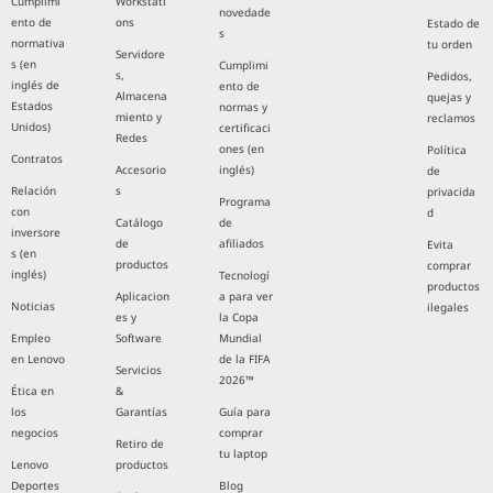
Cumplimi
Workstati
novedade
ento de
ons
Estado de
s
normativa
tu orden
Servidore
s (en
Cumplimi
s,
Pedidos,
inglés de
ento de
Almacena
quejas y
Estados
normas y
miento y
reclamos
Unidos)
certificaci
Redes
ones (en
Política
Contratos
Accesorio
inglés)
de
Relación
s
privacida
Programa
con
d
Catálogo
de
inversore
de
afiliados
Evita
s (en
productos
comprar
inglés)
Tecnologí
productos
Aplicacion
a para ver
Noticias
ilegales
es y
la Copa
Empleo
Software
Mundial
en Lenovo
de la FIFA
Servicios
2026™
Ética en
&
los
Garantías
Guía para
negocios
comprar
Retiro de
tu laptop
Lenovo
productos
Deportes
Blog