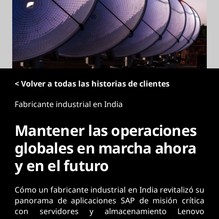
p
r
i
n
c
i
p
< Volver a todas las historias de clientes
a
l
Fabricante industrial en India
Mantener las operaciones
globales en marcha ahora
y en el futuro
Cómo un fabricante industrial en India revitalizó su
panorama de aplicaciones SAP de misión crítica
con servidores y almacenamiento Lenovo