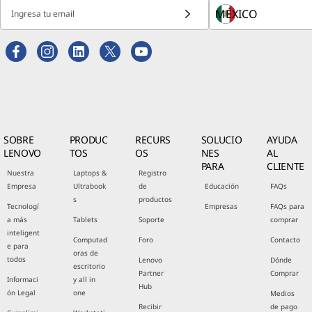
Ingresa tu email
SOBRE
PRODUC
RECURS
SOLUCIO
AYUDA
LENOVO
TOS
OS
NES
AL
PARA
CLIENTE
Nuestra
Laptops &
Registro
Empresa
Ultrabook
de
Educación
FAQs
s
productos
Tecnologí
Empresas
FAQs para
a más
Tablets
Soporte
comprar
inteligent
Computad
Foro
Contacto
e para
oras de
todos
Lenovo
Dónde
escritorio
Partner
Comprar
Informaci
y all in
Hub
ón Legal
one
Medios
Recibir
de pago