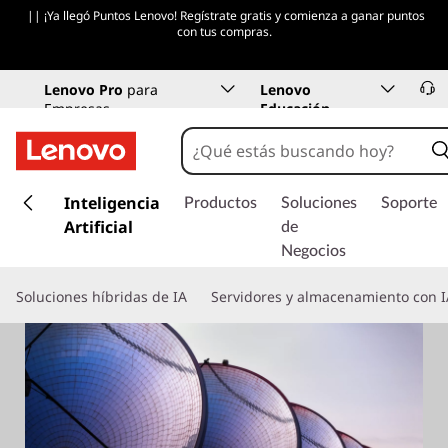
|| ¡Ya llegó Puntos Lenovo! Regístrate gratis y comienza a ganar puntos
con tus compras.
Lenovo Pro
para
Lenovo
Empresas
Educación
I
r
Inteligencia
Productos
Soluciones
Soporte
a
Artificial
de
l
Negocios
c
o
Soluciones híbridas de IA
Servidores y almacenamiento con I
n
t
e
n
i
d
o