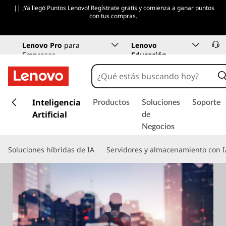
|| ¡Ya llegó Puntos Lenovo! Regístrate gratis y comienza a ganar puntos
con tus compras.
Lenovo Pro
para
Lenovo
Empresas
Educación
I
r
Inteligencia
Productos
Soluciones
Soporte
a
Artificial
de
l
Negocios
c
o
Soluciones híbridas de IA
Servidores y almacenamiento con I
n
t
e
n
i
d
o