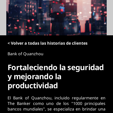
p
r
i
n
c
i
p
< Volver a todas las historias de clientes
a
l
Bank of Quanzhou
Fortaleciendo la seguridad
y mejorando la
productividad
El Bank of Quanzhou, incluido regularmente en
The Banker como uno de los "1000 principales
bancos mundiales", se especializa en brindar una