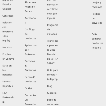
ento de
Almacena
quejas y
Estados
normas y
miento y
reclamos
Unidos)
certificaci
Redes
ones (en
Política
Contratos
Accesorio
inglés)
de
Relación
s
privacida
Programa
con
d
Catálogo
de
inversore
de
afiliados
Evita
s (en
productos
comprar
inglés)
Tecnologí
productos
Aplicacion
a para ver
Noticias
ilegales
es y
la Copa
Empleo
Software
Mundial
en Lenovo
de la FIFA
Servicios
2026™
Ética en
&
los
Garantías
Guía para
negocios
comprar
Retiro de
tu laptop
Lenovo
productos
Deportes
Blog
Outlet
FIFA
Glosario
Encuentra
Partnersh
un
Base de
ip
Proveedor
conocimie