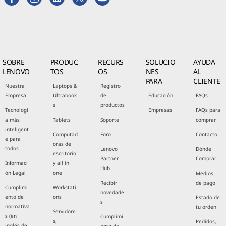
SOBRE
PRODUC
RECURS
SOLUCIO
AYUDA
LENOVO
TOS
OS
NES
AL
PARA
CLIENTE
Nuestra
Laptops &
Registro
Empresa
Ultrabook
de
Educación
FAQs
s
productos
Tecnologí
Empresas
FAQs para
a más
Tablets
Soporte
comprar
inteligent
Computad
Foro
Contacto
e para
oras de
todos
Lenovo
Dónde
escritorio
Partner
Comprar
Informaci
y all in
Hub
ón Legal
one
Medios
Recibir
de pago
Cumplimi
Workstati
novedade
ento de
ons
Estado de
s
normativa
tu orden
Servidore
s (en
Cumplimi
s,
Pedidos,
inglés de