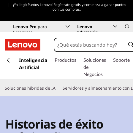
|| ¡Ya llegó Puntos Lenovo! Regístrate gratis y comienza a ganar puntos
con tus compras.
Lenovo Pro
para
Lenovo
Empresas
Educación
I
r
Inteligencia
Productos
Soluciones
Soporte
a
Artificial
de
l
Negocios
c
o
Soluciones híbridas de IA
Servidores y almacenamiento con I
n
t
e
n
i
Historias de éxito
d
o