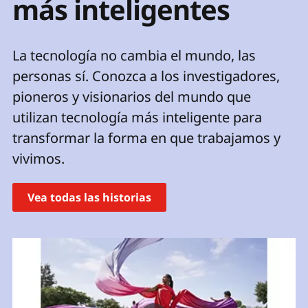
más inteligentes
p
r
i
La tecnología no cambia el mundo, las
n
c
personas sí. Conozca a los investigadores,
i
pioneros y visionarios del mundo que
p
utilizan tecnología más inteligente para
a
l
transformar la forma en que trabajamos y
vivimos.
Vea todas las historias