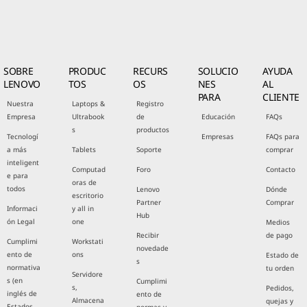
SOBRE
PRODUC
RECURS
SOLUCIO
AYUDA
LENOVO
TOS
OS
NES
AL
PARA
CLIENTE
Nuestra
Laptops &
Registro
Empresa
Ultrabook
de
Educación
FAQs
s
productos
Tecnologí
Empresas
FAQs para
a más
Tablets
Soporte
comprar
inteligent
Computad
Foro
Contacto
e para
oras de
todos
Lenovo
Dónde
escritorio
Partner
Comprar
Informaci
y all in
Hub
ón Legal
one
Medios
Recibir
de pago
Cumplimi
Workstati
novedade
ento de
ons
Estado de
s
normativa
tu orden
Servidore
s (en
Cumplimi
s,
Pedidos,
inglés de
ento de
Almacena
quejas y
Estados
normas y