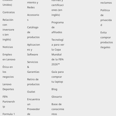
miento y
reclamos
Unidos)
certificaci
Redes
ones (en
Política
Contratos
Accesorio
inglés)
de
Relación
s
privacida
Programa
con
d
Catálogo
de
inversore
de
afiliados
Evita
s (en
productos
comprar
inglés)
Tecnologí
productos
Aplicacion
a para ver
Noticias
ilegales
es y
la Copa
Empleo
Software
Mundial
en Lenovo
de la FIFA
Servicios
2026™
Ética en
&
los
Garantías
Guía para
negocios
comprar
Retiro de
tu laptop
Lenovo
productos
Deportes
Blog
Outlet
FIFA
Glosario
Encuentra
Partnersh
un
Base de
ip
Proveedor
conocimie
Formula 1
de
ntos