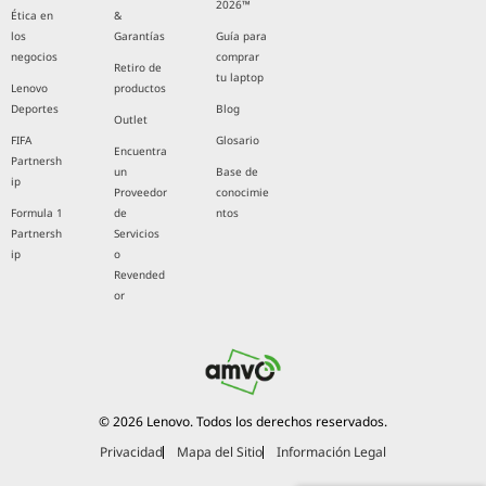
2026™
Ética en
&
los
Garantías
Guía para
negocios
comprar
Retiro de
tu laptop
Lenovo
productos
Deportes
Blog
Outlet
FIFA
Glosario
Encuentra
Partnersh
un
Base de
ip
Proveedor
conocimie
Formula 1
de
ntos
Partnersh
Servicios
ip
o
Revended
or
© 2026 Lenovo. Todos los derechos reservados.
Privacidad
Mapa del Sitio
Información Legal