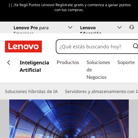
|| ¡Ya llegó Puntos Lenovo! Regístrate gratis y comienza a ganar puntos
con tus compras.
Lenovo Pro
para
Lenovo
Empresas
Educación
I
r
Inteligencia
Productos
Soluciones
Soporte
a
Artificial
de
l
Negocios
c
o
Soluciones híbridas de IA
Servidores y almacenamiento con I
n
t
e
n
i
d
o