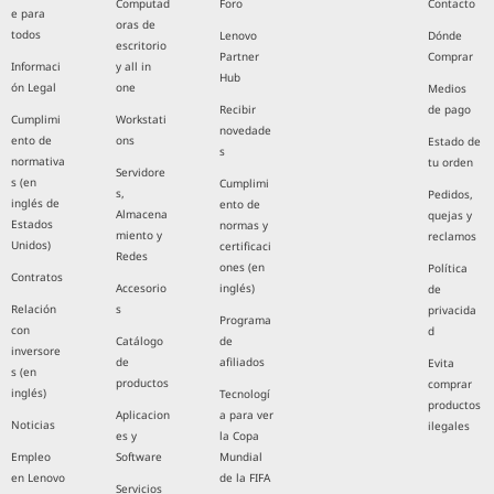
Computad
Foro
Contacto
e para
oras de
todos
Lenovo
Dónde
escritorio
Partner
Comprar
Informaci
y all in
Hub
ón Legal
one
Medios
Recibir
de pago
Cumplimi
Workstati
novedade
ento de
ons
Estado de
s
normativa
tu orden
Servidore
s (en
Cumplimi
s,
Pedidos,
inglés de
ento de
Almacena
quejas y
Estados
normas y
miento y
reclamos
Unidos)
certificaci
Redes
ones (en
Política
Contratos
Accesorio
inglés)
de
Relación
s
privacida
Programa
con
d
Catálogo
de
inversore
de
afiliados
Evita
s (en
productos
comprar
inglés)
Tecnologí
productos
Aplicacion
a para ver
Noticias
ilegales
es y
la Copa
Empleo
Software
Mundial
en Lenovo
de la FIFA
Servicios