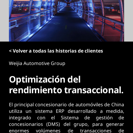
p
r
i
n
c
i
p
< Volver a todas las historias de clientes
a
l
Weijia Automotive Group
Optimización del
rendimiento transaccional.
El principal concesionario de automóviles de China
utiliza un sistema ERP desarrollado a medida,
integrado con el Sistema de gestión de
concesionarios (DMS) del grupo, para generar
enormes volúmenes de transacciones de